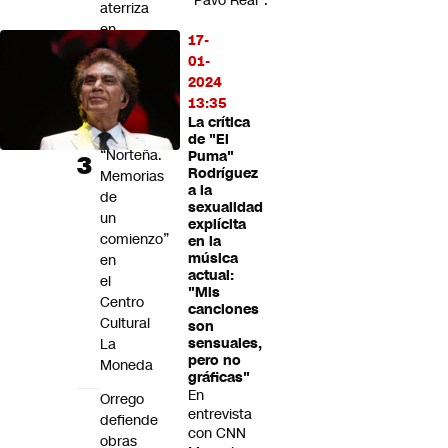
"Pavo Real".
aterriza
en
17-
Chile
01-
para
2024
presentar
13:35
su
La crítica
libro
de "El
“Norteña.
Puma"
Rodríguez
Memorias
a la
de
sexualidad
un
explícita
comienzo”
en la
música
en
actual:
el
"Mis
Centro
canciones
Cultural
son
La
sensuales,
pero no
Moneda
gráficas"
En
Orrego
entrevista
defiende
con CNN
obras