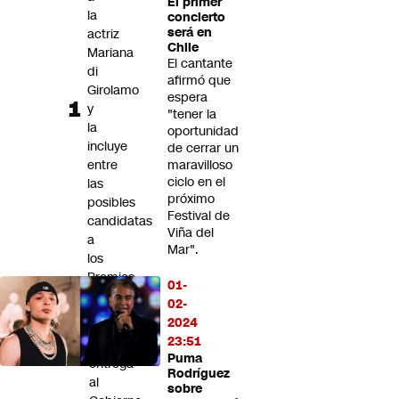
El primer
Futuro 360
la
concierto
será en
actriz
Opinión
Chile
Mariana
El cantante
di
afirmó que
Girolamo
espera
y
"tener la
la
oportunidad
incluye
de cerrar un
entre
maravilloso
ciclo en el
las
próximo
posibles
Festival de
candidatas
Viña del
a
Mar".
los
Premios
01-
Oscar
02-
2027
2024
23:51
UDI
Puma
entrega
Rodríguez
al
sobre