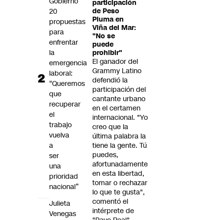
Gobierno
participación
20
de Peso
Pluma en
propuestas
Viña del Mar:
para
"No se
enfrentar
puede
la
prohibir"
El ganador del
emergencia
Grammy Latino
laboral:
defendió la
“Queremos
participación del
que
cantante urbano
recuperar
en el certamen
el
internacional. "Yo
trabajo
creo que la
vuelva
última palabra la
a
tiene la gente. Tú
puedes,
ser
afortunadamente
una
en esta libertad,
prioridad
tomar o rechazar
nacional”
lo que te gusta",
comentó el
Julieta
intérprete de
Venegas