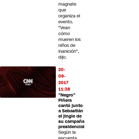
magnate
que
organiza el
evento.
"Vean
cómo
mueren los
niños de
inanición",
dijo.
20-
09-
2017
11:38
"Negro"
Piñera
cantó junto
a Sebastián
el jingle de
su campaña
presidencial
Según la
encuesta