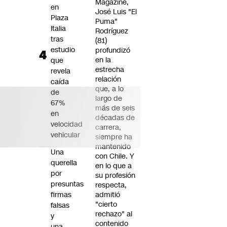
Magazine,
en
José Luis "El
Plaza
Puma"
Italia
Rodríguez
tras
(81)
estudio
profundizó
en la
que
estrecha
revela
relación
caída
que, a lo
de
largo de
67%
más de seis
en
décadas de
velocidad
carrera,
vehicular
siempre ha
mantenido
Una
con Chile. Y
querella
en lo que a
por
su profesión
presuntas
respecta,
firmas
admitió
"cierto
falsas
rechazo" al
y
contenido
una