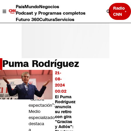
País
Mundo
Negocios
Radio
Podcast y Programas completos
CNN
Futuro 360
Cultura
Servicios
Puma Rodríguez
País
21-
LO
Mundo
08-
MÁS
Negocios
2024
LEÍDO
Deportes
00:02
El Puma
Programas completos
“Genera
Rodríguez
Cultura
expectación”:
anuncia
Servicios
Medio
su retiro
Bits
con gira
especializado
"Gracias
CNN Data
destaca
y Adiós":
CNN tiempo
a