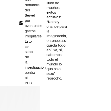
lírico de
denuncia
muchos
del
éxitos
Servel
actuales:
por
"No hay
eventuales
chance para
gastos
la
imaginación,
irregulares:
entonces se
Esto
queda todo
se
ahí. Ya, sí,
sabe
sabemos
de
todo el
la
mundo lo
investigación
que es el
contra
sexo",
el
reprochó.
PDG