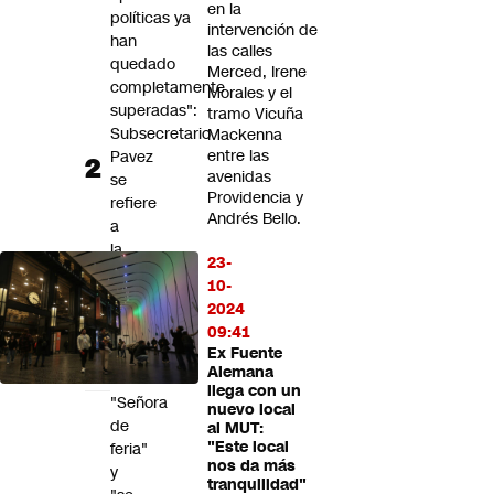
en la
políticas ya
intervención de
han
las calles
quedado
Merced, Irene
completamente
Morales y el
superadas":
tramo Vicuña
Subsecretario
Mackenna
entre las
Pavez
avenidas
se
Providencia y
refiere
Andrés Bello.
a
la
23-
polémica
10-
con
2024
el
09:41
senador
Ex Fuente
Squella
Alemana
llega con un
"Señora
nuevo local
de
al MUT:
"Este local
feria"
nos da más
y
tranquilidad"