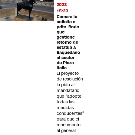
2023
15:33
Cámara le
solicita a
pdte. Boric
que
gestione
retorno de
estatua a
Baquedano
al sector
de Plaza
Italia
El proyecto
de resolución
le pide al
mandatario
que “adopte
todas las
medidas
conducentes”
para que el
monumento
al general