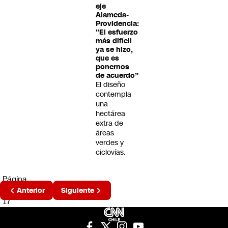
eje
Alameda-
Providencia:
"El esfuerzo
más difícil
ya se hizo,
que es
ponernos
de acuerdo”
El diseño
contempla
una
hectárea
extra de
áreas
verdes y
ciclovías.
Página
2 de
Anterior
Siguiente
17