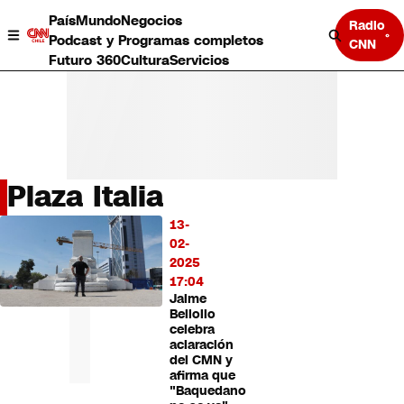
País
Mundo
Negocios
Radio
Podcast y Programas completos
CNN
Futuro 360
Cultura
Servicios
Plaza Italia
País
13-
LO
Mundo
02-
MÁS
Negocios
2025
LEÍDO
Deportes
17:04
Jaime
Programas completos
Bellolio
Cultura
celebra
Servicios
aclaración
Bits
del CMN y
afirma que
CNN Data
"Baquedano
CNN tiempo