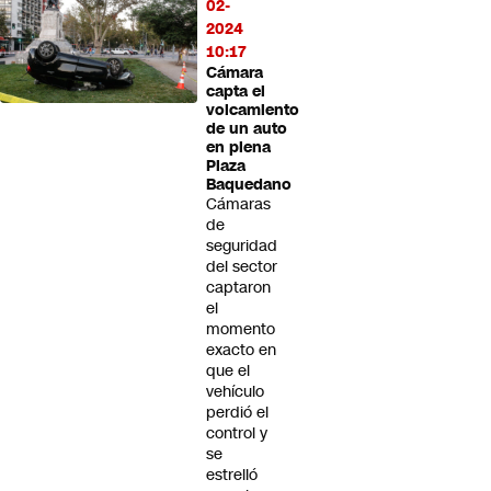
02-
2024
10:17
Cámara
capta el
volcamiento
de un auto
en plena
Plaza
Baquedano
Cámaras
de
seguridad
del sector
captaron
el
momento
exacto en
que el
vehículo
perdió el
control y
se
estrelló