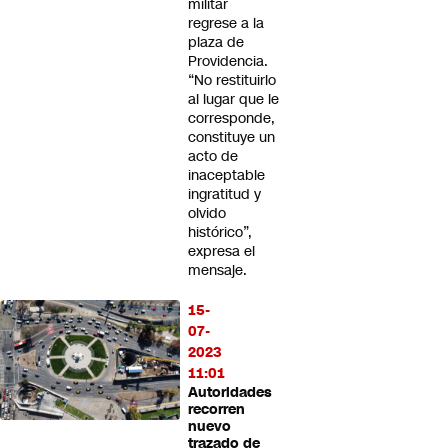
militar
regrese a la
plaza de
Providencia.
“No restituirlo
al lugar que le
corresponde,
constituye un
acto de
inaceptable
ingratitud y
olvido
histórico”,
expresa el
mensaje.
15-
07-
2023
11:01
Autoridades
recorren
nuevo
trazado de