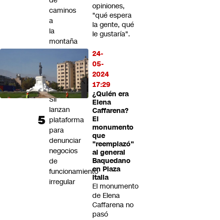
de
opiniones,
caminos
"qué espera
a
la gente, qué
la
le gustaría".
montaña
24-
"Sin
05-
Fachadas":
2024
CNC
17:29
y
¿Quién era
SII
Elena
lanzan
Caffarena?
El
plataforma
monumento
para
que
denunciar
"reemplazó"
negocios
al general
de
Baquedano
en Plaza
funcionamiento
Italia
irregular
El monumento
de Elena
Caffarena no
pasó