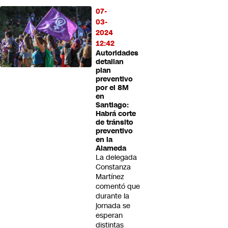
07-
03-
2024
12:42
Autoridades
detallan
plan
preventivo
por el 8M
en
Santiago:
Habrá corte
de tránsito
preventivo
en la
Alameda
La delegada
Constanza
Martínez
comentó que
durante la
jornada se
esperan
distintas