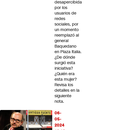
desapercibida
por los
usuarios de
redes
sociales, por
un momento
reemplazó al
general
Baquedano
en Plaza Italia.
¿De dónde
surgió esta
iniciativa?
¿Quién era
esta mujer?
Revisa los
detalles en la
siguiente
nota.
06-
05-
2024