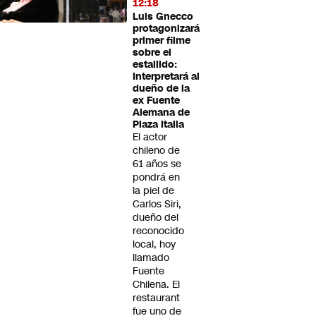
12:18
Luis Gnecco
protagonizará
primer filme
sobre el
estallido:
Interpretará al
dueño de la
ex Fuente
Alemana de
Plaza Italia
El actor
chileno de
61 años se
pondrá en
la piel de
Carlos Siri,
dueño del
reconocido
local, hoy
llamado
Fuente
Chilena. El
restaurant
fue uno de