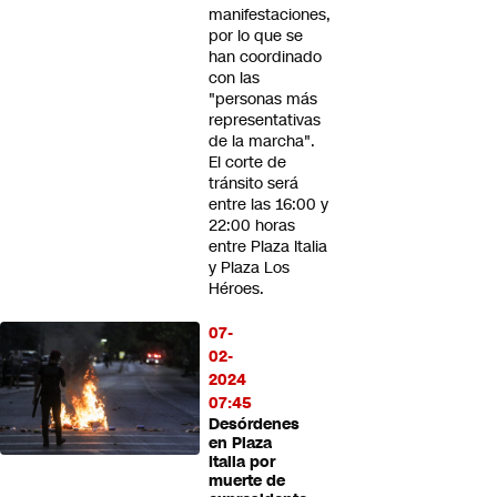
manifestaciones,
por lo que se
han coordinado
con las
"personas más
representativas
de la marcha".
El corte de
tránsito será
entre las 16:00 y
22:00 horas
entre Plaza Italia
y Plaza Los
Héroes.
07-
02-
2024
07:45
Desórdenes
en Plaza
Italia por
muerte de