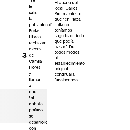
"se
El dueño del
le
local, Carlos
salió
Siri, manifestó
lo
que "en Plaza
poblacional":
Italia no
teníamos
Ferias
seguridad de lo
Libres
que podía
rechazan
pasar”. De
dichos
todos modos,
de
el
Camila
establecimiento
Flores
original
y
continuará
llaman
funcionando.
a
que
"el
debate
político
se
desarrolle
con