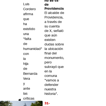
no se va"
Futuro 360
Luis
de
Providencia
Cordero
Opinión
El alcalde de
afirma
Providencia,
que
a través de
ha
su cuenta
existido
de X, señaló
una
que aún
"falta
existen
de
dudas sobre
humanidad"
la ubicación
final del
con
monumento,
la
pero
hija
subrayó que
de
en la
Bernarda
comuna
Vera
"vamos a
y
defender
ante
nuestra
las
historia".
críticas
31-
de