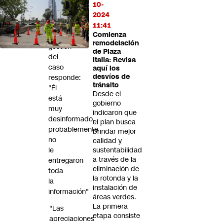
10-
Fernando
2024
Rabat
11:41
sobre
Comienza
la
remodelación
gestión
de Plaza
del
Italia: Revisa
caso
aquí los
desvíos de
responde:
tránsito
"Él
Desde el
está
gobierno
muy
indicaron que
desinformado,
el plan busca
probablemente
brindar mejor
no
calidad y
le
sustentabilidad
a través de la
entregaron
eliminación de
toda
la rotonda y la
la
instalación de
información"
áreas verdes.
La primera
"Las
etapa consiste
apreciaciones