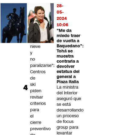
respeto"
28-
05-
"Chile
2024
debe
10:06
convivir
"Me da
con
miedo traer
la
de vuelta a
Baquedano":
nieve
Tohá se
y
muestra
no
contraria a
paralizarse":
devolver
Centros
estatua del
general a
de
Plaza Italia
ski
La ministra
piden
del Interior
revisar
aseguró que
criterios
se está
para
desarrollando
un proceso
el
de focus
cierre
group para
preventivo
levantar