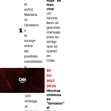
Roja" se
Futuro 360
la
hizo
viral
actriz
Opinión
Un
Mariana
hincha
di
llevó un
Girolamo
gracioso
y
mensaje
la
para su
incluye
amigo
entre
que se
las
quedó
en
posibles
Chile.
candidatas
a
22-
los
03-
Premios
2017
Oscar
08:21
2027
Hinchas
chilenos
UDI
se
entrega
"tomaron"
al
el