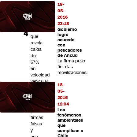
en
19-
Plaza
05-
Italia
2016
tras
23:18
Gobierno
estudio
logró
que
acuerdo
revela
con
caída
pescadores
de
de Ancud
La firma puso
67%
fin a las
en
movilizaciones.
velocidad
vehicular
18-
05-
Una
2016
querella
12:04
por
Los
presuntas
fenómenos
firmas
ambientales
falsas
que
y
complican a
Chile
una