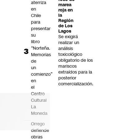
aterriza
marea
en
roja en
Chile
la
Región
para
de Los
presentar
Lagos
su
Se exigirá
libro
realizar un
“Norteña.
análisis
toxicológico
Memorias
obligatorio de los
de
mariscos
un
extraídos para la
comienzo”
posterior
en
comercialización.
el
Centro
Cultural
La
Moneda
Orrego
defiende
obras