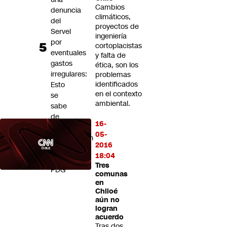
Cambios
denuncia
climáticos,
del
proyectos de
Servel
ingeniería
por
cortoplacistas
eventuales
y falta de
gastos
ética, son los
irregulares:
problemas
identificados
Esto
en el contexto
se
ambiental.
sabe
de
16-
la
05-
investigación
2016
contra
18:04
el
Tres
PDG
comunas
en
Chiloé
aún no
logran
acuerdo
Tras dos