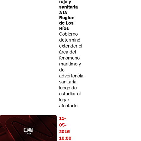
roja y
sanitaria
a la
Región
de Los
Ríos
Gobierno
determinó
extender el
área del
fenómeno
marítimo y
de
advertencia
sanitaria
luego de
estudiar el
lugar
afectado.
11-
05-
2016
10:00