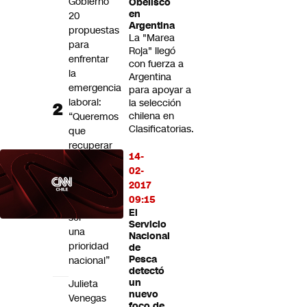
Gobierno
Obelisco
en
20
Argentina
propuestas
La "Marea
para
Roja" llegó
enfrentar
con fuerza a
la
Argentina
emergencia
para apoyar a
laboral:
la selección
chilena en
“Queremos
Clasificatorias.
que
recuperar
14-
el
02-
trabajo
2017
vuelva
09:15
a
El
ser
Servicio
una
Nacional
prioridad
de
Pesca
nacional”
detectó
un
Julieta
nuevo
Venegas
foco de