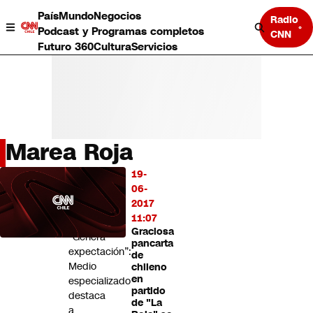
País
Mundo
Negocios
Radio
Podcast y Programas completos
CNN
Futuro 360
Cultura
Servicios
Marea Roja
País
19-
LO
Mundo
06-
MÁS
Negocios
2017
LEÍDO
Deportes
11:07
Graciosa
Programas completos
“Genera
pancarta
Cultura
expectación”:
de
Servicios
Medio
chileno
Bits
en
especializado
partido
CNN Data
destaca
de "La
CNN tiempo
a