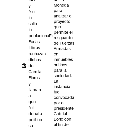
Moneda
y
para
"se
analizar el
le
proyecto
salió
que
lo
permite el
poblacional":
resguardo
Ferias
de Fuerzas
Libres
Armadas
rechazan
en
inmuebles
dichos
críticos
de
para la
Camila
sociedad.
Flores
La
y
instancia
llaman
fue
a
convocada
que
por el
"el
presidente
debate
Gabriel
Boric con
político
el fin de
se