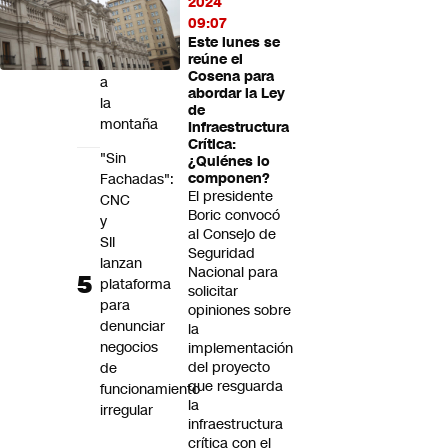
2024
preventivo
09:07
de
Este lunes se
reúne el
caminos
Cosena para
a
abordar la Ley
la
de
montaña
Infraestructura
Crítica:
"Sin
¿Quiénes lo
Fachadas":
componen?
El presidente
CNC
Boric convocó
y
al Consejo de
SII
Seguridad
lanzan
Nacional para
plataforma
solicitar
para
opiniones sobre
denunciar
la
negocios
implementación
del proyecto
de
que resguarda
funcionamiento
la
irregular
infraestructura
crítica con el