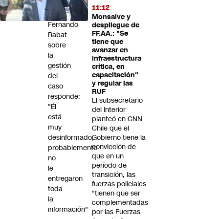
críticas
11:12
de
Monsalve y
Fernando
despliegue de
FF.AA.: "Se
Rabat
tiene que
sobre
avanzar en
la
infraestructura
gestión
crítica, en
capacitación"
del
y regular las
caso
RUF
responde:
El subsecretario
"Él
del Interior
está
planteó en CNN
muy
Chile que el
desinformado,
Gobierno tiene la
convicción de
probablemente
que en un
no
período de
le
transición, las
entregaron
fuerzas policiales
toda
"tienen que ser
la
complementadas
información"
por las Fuerzas