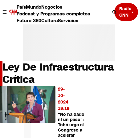
País
Mundo
Negocios
Radio
Podcast y Programas completos
CNN
Futuro 360
Cultura
Servicios
Ley De Infraestructura
País
Crítica
Mundo
Negocios
29-
LO
10-
Deportes
MÁS
2024
Programas completos
LEÍDO
19:19
Cultura
"No ha dado
Servicios
ni un paso":
Bits
Tohá urge al
CNN Data
Congreso a
acelerar
CNN tiempo