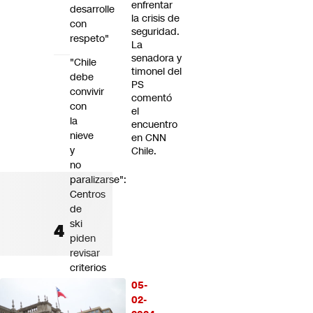
enfrentar
desarrolle
la crisis de
con
seguridad.
respeto"
La
senadora y
"Chile
timonel del
debe
PS
convivir
comentó
con
el
la
encuentro
nieve
en CNN
y
Chile.
no
paralizarse":
Centros
de
ski
piden
revisar
criterios
para
05-
el
02-
cierre