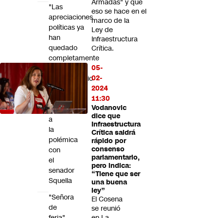
Armadas" y que
"Las
eso se hace en el
apreciaciones
marco de la
políticas ya
Ley de
han
Infraestructura
quedado
Crítica.
completamente
05-
superadas":
02-
Subsecretario
2024
Pavez
11:30
se
Vodanovic
refiere
dice que
a
Infraestructura
la
Crítica saldrá
polémica
rápido por
consenso
con
parlamentario,
el
pero indica:
senador
“Tiene que ser
Squella
una buena
ley”
"Señora
El Cosena
de
se reunió
feria"
en La