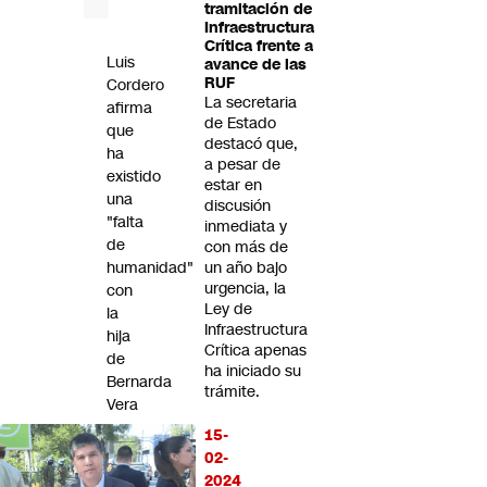
tramitación de
Futuro 360
Infraestructura
Opinión
Crítica frente a
Luis
avance de las
RUF
Cordero
La secretaria
afirma
de Estado
que
destacó que,
ha
a pesar de
existido
estar en
una
discusión
"falta
inmediata y
de
con más de
humanidad"
un año bajo
urgencia, la
con
Ley de
la
Infraestructura
hija
Crítica apenas
de
ha iniciado su
Bernarda
trámite.
Vera
y
15-
ante
02-
las
2024