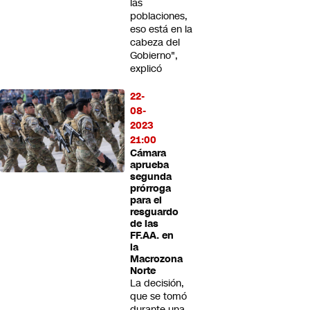
las
poblaciones,
eso está en la
cabeza del
Gobierno",
explicó
22-
08-
2023
21:00
Cámara
aprueba
segunda
prórroga
para el
resguardo
de las
FF.AA. en
la
Macrozona
Norte
La decisión,
que se tomó
durante una