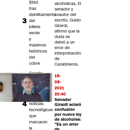
$910
alcohólicas. El
tras
senador y
debilitamiento
coautor del
escrito, Guido
del
Girardi,
billete
afirmó que la
verde
duda se
y
debió a un
máximos
error de
históricos
interpretación
del
de
cobre
Carabineros.
Google,
18-
robótica
08-
y
2021
Atari:
20:40
Las
Senador
noticias
Girardi aclaró
tecnológicas
confusión
por nueva ley
que
de alcoholes:
marcaron
"Es un error
la
de