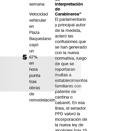
semana
interpretación
de
Velocidad
Carabineros"
El parlamentario
vehicular
y principal autor
en
de la medida,
Plaza
aclaró las
Baquedano
confusiones que
cayó
se han generado
un
con la nueva
67%
normativa, luego
en
de que se
hora
reportaran
multas a
punta
establecimientos
tras
familiares con
obras
patente de
de
cantina o
remodelación
cabaret. En esa
línea, el senador
PPD valoró la
incorporación de
la nueva ley de
alcoholes tras 15