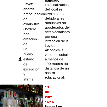
Santiago
Futuro 360
Pavez
La fiscalización
aborda
Opinión
del local se
llevo a cabo
preocupación
debido a las
del
denuncias de
exministro
apoderados del
Cordero
establecimiento
por
por una
creación
infracción de la
de
Ley de
un
Alcoholes, al
nuevo
vender alcohol
estado
a menos de
100 metros de
de
distancia de un
excepción
centro
y
educacional.
afirma
que
19-
el
08-
Gobierno
2021
"está
16:16
siendo
Nueva Ley