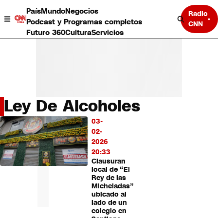
País
Mundo
Negocios
Radio
Podcast y Programas completos
CNN
Futuro 360
Cultura
Servicios
Ley De Alcoholes
País
03-
LO
Mundo
02-
MÁS
Negocios
2026
LEÍDO
Deportes
20:33
Clausuran
Programas completos
local de “El
Cultura
Rey de las
Servicios
Micheladas”
Bits
ubicado al
lado de un
CNN Data
colegio en
CNN tiempo