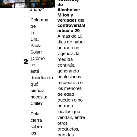
muy
de
audaz"
Alcoholes:
Mitos y
Columna
verdades del
controversial
de
artículo 29
la
A más de 10
Dra.
días de haber
Paula
entrado en
Solar:
vigencia, la
¿Cómo
medida
se
continúa
generando
está
confusiones
decidiendo
respecto a si
qué
los menores
ciencia
de edad
necesita
pueden o no
Chile?
entrar a
locales que
Dólar
vendan, entre
cierra
otros
sobre
productos,
los
bebidas