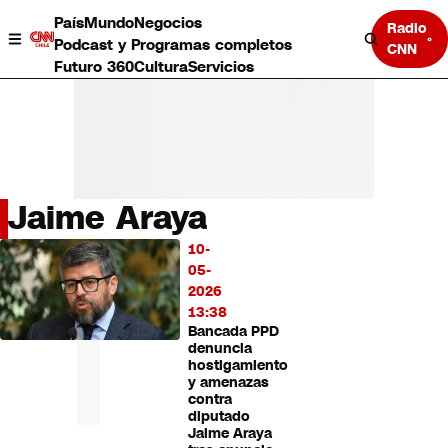
País
Mundo
Negocios
Radio
Podcast y Programas completos
CNN
Futuro 360
Cultura
Servicios
Jaime Araya
País
10-
LO
Mundo
05-
MÁS
Negocios
2026
LEÍDO
Deportes
13:38
Bancada PPD
Programas completos
denuncia
Cultura
hostigamiento
Servicios
y amenazas
Bits
contra
diputado
CNN Data
Jaime Araya
CNN tiempo