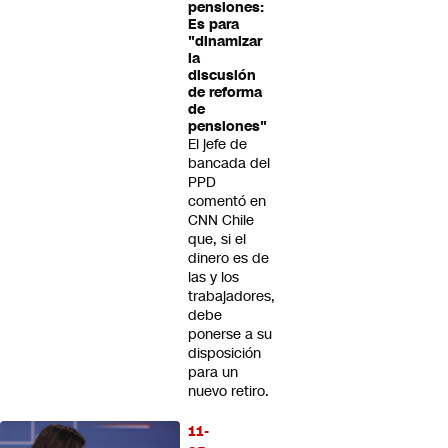
pensiones:
Es para
"dinamizar
la
discusión
de reforma
de
pensiones"
El jefe de
bancada del
PPD
comentó en
CNN Chile
que, si el
dinero es de
las y los
trabajadores,
debe
ponerse a su
disposición
para un
nuevo retiro.
11-