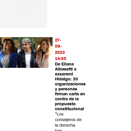
27-
09-
2023
14:50
De Eliana
Albasetti a
exseremi
Hidalgo: 30
organizaciones
y personas
firman carta en
contra de la
propuesta
constitucional
“Los
consejeros de
la derecha
han