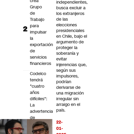
crea
independientes,
Grupo
busca excluir a
de
los extranjeros
de las
Trabajo
elecciones
para
presidenciales
impulsar
en Chile, bajo el
la
argumento de
exportación
proteger la
de
soberanía y
servicios
evitar
financieros
injerencias que,
según sus
Codelco
impulsores,
tendrá
podrían
"cuatro
derivarse de
años
una migración
difíciles":
irregular sin
arraigo en el
La
país.
advertencia
de
22-
Bernardo
01-
Fontaine