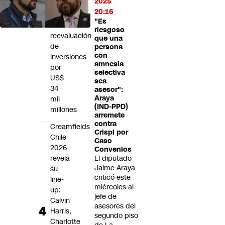
2025
en
20:16
medio
"Es
de
riesgoso
reevaluación
que una
de
persona
con
inversiones
amnesia
por
selectiva
US$
sea
34
asesor":
Araya
mil
(IND-PPD)
millones
arremete
contra
Creamfields
Crispi por
Chile
Caso
2026
Convenios
revela
El diputado
Jaime Araya
su
criticó este
line-
miércoles al
up:
jefe de
Calvin
asesores del
Harris,
segundo piso
Charlotte