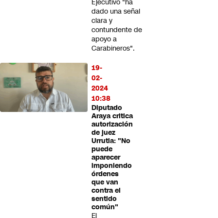
Ejecutivo "ha
dado una señal
clara y
contundente de
apoyo a
Carabineros".
19-
02-
2024
10:38
Diputado
Araya critica
autorización
de juez
Urrutia: "No
puede
aparecer
imponiendo
órdenes
que van
contra el
sentido
común"
El