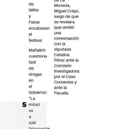
de La
de
Moneda,
Witte
Miguel Crispi,
y
luego de que
se revelara
Fisher
que omitió
encabezan
una
el
conversación
festival
con la
diputada
Mañalich
Catalina
cuestiona
Pérez ante la
test
Comisión
de
Investigadora
drogas
por el Caso
en
Convenios y
el
ante la
Gobierno:
Fiscalía.
“La
mitad
va
a
salir
falsamente