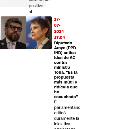
positivo
al
menos
17-
una
07-
vez”
2024
17:04
Diputado
Araya (PPD-
IND) crítica
idea de AC
contra
ministra
Tohá: "Es la
propuesta
más inútil y
ridícula que
he
escuchado"
El
parlamentario
criticó
duramente la
iniciativa