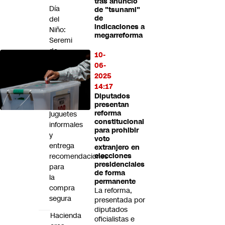
tras anuncio
Futuro 360
Día
de "tsunami"
de
del
Opinión
indicaciones a
Niño:
megarreforma
Seremi
de
10-
Salud
06-
alerta
2025
por
14:17
riesgos
Diputados
de
presentan
reforma
juguetes
constitucional
informales
para prohibir
y
voto
entrega
extranjero en
recomendaciones
elecciones
presidenciales
para
de forma
la
permanente
compra
La reforma,
segura
presentada por
diputados
Hacienda
oficialistas e