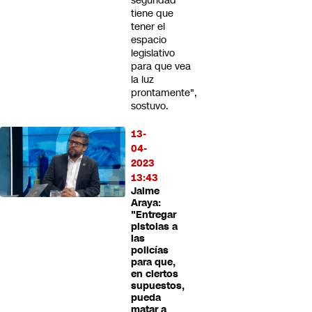
seguridad
tiene que
tener el
espacio
legislativo
para que vea
la luz
prontamente",
sostuvo.
13-
04-
2023
13:43
Jaime
Araya:
"Entregar
pistolas a
las
policías
para que,
en ciertos
supuestos,
pueda
matar a