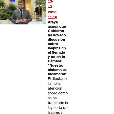
13-
12-
2023
11:16
Araya
acusa que
Gobierno
ha llevado
discusión
sobre
Isapres en
el Senado
y no en la
Cámara:
"Nuestro
sistema es
bicameral"
El diputado
llamó la
atención
sobre cómo
se ha
tramitado la
ley corta de
Isapres y