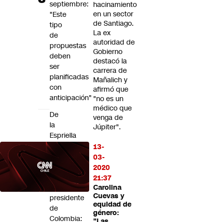
septiembre:
hacinamiento
en un sector
"Este
de Santiago.
tipo
La ex
de
autoridad de
propuestas
Gobierno
deben
destacó la
ser
carrera de
planificadas
Mañalich y
con
afirmó que
anticipación"
"no es un
médico que
De
venga de
la
Júpiter".
Espriella
da
13-
su
03-
primer
2020
mensaje
21:37
como
Carolina
Cuevas y
presidente
equidad de
de
género:
Colombia:
"Las