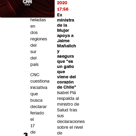
emite
2020
alerta
17:56
por
Ex
heladas
ministra
de la
en
Mujer
dos
apoya a
regiones
Jaime
del
Mañalich
y
sur
asegura
del
que "es
país
un gallo
que
CNC
viene del
cuestiona
corazón
iniciativa
de Chile"
Isabel Plá
que
respalda al
busca
ministro de
declarar
Salud tras
feriado
sus
el
declaraciones
17
sobre el nivel
de
de