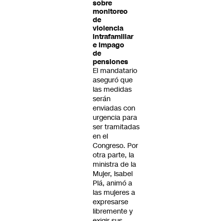
sobre
monitoreo
de
violencia
intrafamiliar
e impago
de
pensiones
El mandatario
aseguró que
las medidas
serán
enviadas con
urgencia para
ser tramitadas
en el
Congreso. Por
otra parte, la
ministra de la
Mujer, Isabel
Plá, animó a
las mujeres a
expresarse
libremente y
exigir sus