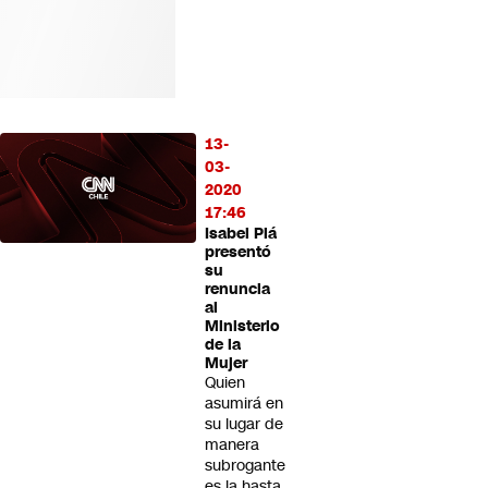
13-
03-
2020
17:46
Isabel Plá
presentó
su
renuncia
al
Ministerio
de la
Mujer
Quien
asumirá en
su lugar de
manera
subrogante
es la hasta