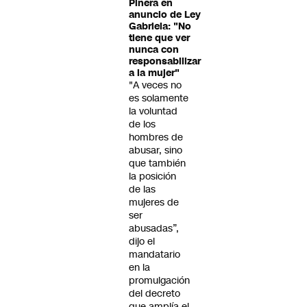
Piñera en
anuncio de Ley
Gabriela: "No
tiene que ver
nunca con
responsabilizar
a la mujer"
"A veces no
es solamente
la voluntad
de los
hombres de
abusar, sino
que también
la posición
de las
mujeres de
ser
abusadas”,
dijo el
mandatario
en la
promulgación
del decreto
que amplía el