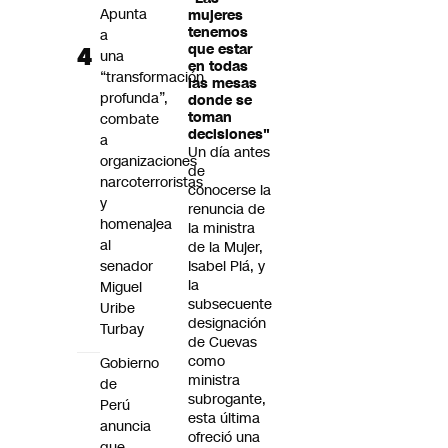
Apunta
mujeres
tenemos
a
que estar
una
en todas
“transformación
las mesas
profunda”,
donde se
toman
combate
decisiones"
a
Un día antes
organizaciones
de
narcoterroristas
conocerse la
y
renuncia de
homenajea
la ministra
al
de la Mujer,
senador
Isabel Plá, y
la
Miguel
subsecuente
Uribe
designación
Turbay
de Cuevas
como
Gobierno
ministra
de
subrogante,
Perú
esta última
anuncia
ofreció una
que