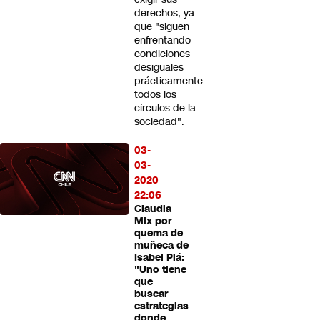
derechos, ya
que "siguen
enfrentando
condiciones
desiguales
prácticamente
todos los
círculos de la
sociedad".
03-
03-
2020
22:06
Claudia
Mix por
quema de
muñeca de
Isabel Plá:
"Uno tiene
que
buscar
estrategias
donde