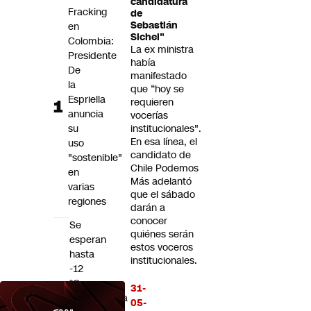
candidatura
Futuro 360
Fracking
de
Sebastián
en
Opinión
Sichel"
Colombia:
La ex ministra
Presidente
había
De
manifestado
la
que “hoy se
Espriella
requieren
anuncia
vocerías
su
institucionales".
En esa línea, el
uso
candidato de
"sostenible"
Chile Podemos
en
Más adelantó
varias
que el sábado
regiones
darán a
conocer
Se
quiénes serán
esperan
estos voceros
hasta
institucionales.
-12
°C:
31-
Meteorología
05-