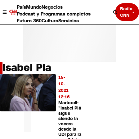
País
Mundo
Negocios
Radio
Podcast y Programas completos
CNN
Futuro 360
Cultura
Servicios
Isabel Pla
País
15-
LO
Mundo
10-
MÁS
Negocios
2021
LEÍDO
Deportes
12:16
Martorell:
Programas completos
"Isabel Plá
Cultura
sigue
Servicios
siendo la
Bits
vocera
desde la
CNN Data
UDI para la
CNN tiempo