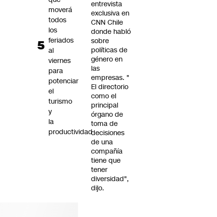
entrevista
moverá
exclusiva en
todos
CNN Chile
los
donde habló
feriados
sobre
políticas de
al
género en
viernes
las
para
empresas. "
potenciar
El directorio
el
como el
turismo
principal
y
órgano de
la
toma de
productividad
decisiones
de una
compañía
tiene que
tener
diversidad",
dijo.