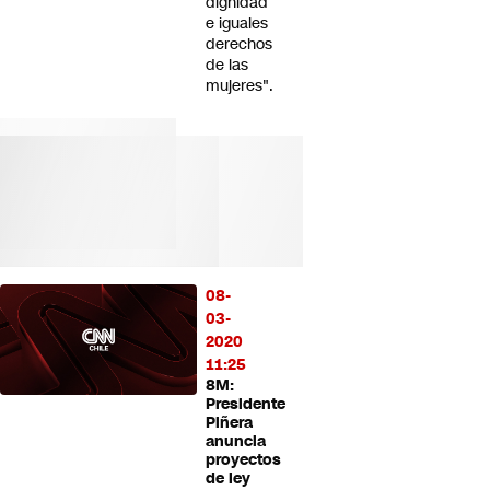
dignidad
e iguales
derechos
de las
mujeres".
08-
03-
2020
11:25
8M:
Presidente
Piñera
anuncia
proyectos
de ley