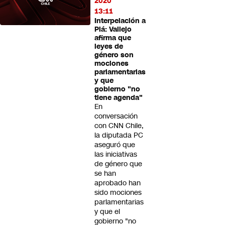
2020
13:11
Interpelación a
Plá: Vallejo
afirma que
leyes de
género son
mociones
parlamentarias
y que
gobierno "no
tiene agenda"
En
conversación
con CNN Chile,
la diputada PC
aseguró que
las iniciativas
de género que
se han
aprobado han
sido mociones
parlamentarias
y que el
gobierno "no