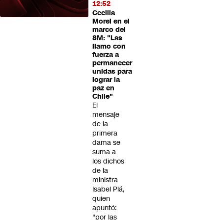
12:52
Cecilia
Morel en el
marco del
8M: "Las
llamo con
fuerza a
permanecer
unidas para
lograr la
paz en
Chile"
El
mensaje
de la
primera
dama se
suma a
los dichos
de la
ministra
Isabel Plá,
quien
apuntó:
"por las