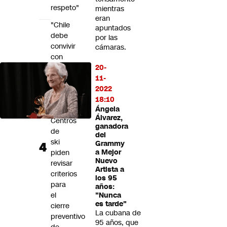
respeto"
mientras
eran
"Chile
apuntados
debe
por las
convivir
cámaras.
con
la
20-
nieve
11-
y
2022
no
18:10
Ángela
paralizarse":
Álvarez,
Centros
ganadora
de
del
ski
Grammy
piden
a Mejor
Nuevo
revisar
Artista a
criterios
los 95
para
años:
el
"Nunca
es tarde"
cierre
La cubana de
preventivo
95 años, que