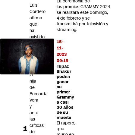
La ceremonia de
Futuro 360
Luis
los premios GRAMMY 2024
Cordero
Opinión
se realizará este domingo,
afirma
4 de febrero y se
transmitirá por televisión y
que
streaming.
ha
existido
15-
una
11-
"falta
2023
de
09:19
humanidad"
Tupac
con
Shakur
la
podría
hija
ganar
su
de
primer
Bernarda
Grammy
Vera
a casi
y
30 años
ante
de su
muerte
las
El rapero,
críticas
que
de
murió en