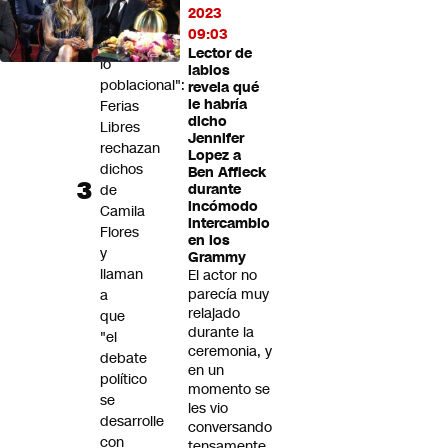
"se
2023
le
09:03
salió
Lector de
lo
labios
poblacional":
revela qué
le habría
Ferias
dicho
Libres
Jennifer
rechazan
Lopez a
dichos
Ben Affleck
de
durante
incómodo
Camila
intercambio
Flores
en los
y
Grammy
llaman
El actor no
parecía muy
a
relajado
que
durante la
"el
ceremonia, y
debate
en un
político
momento se
se
les vio
desarrolle
conversando
con
tensamente