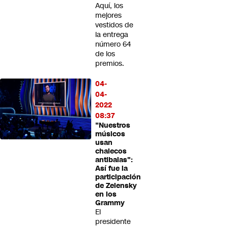
Aquí, los
mejores
vestidos de
la entrega
número 64
de los
premios.
04-
04-
2022
08:37
"Nuestros
músicos
usan
chalecos
antibalas":
Así fue la
participación
de Zelensky
en los
Grammy
El
presidente