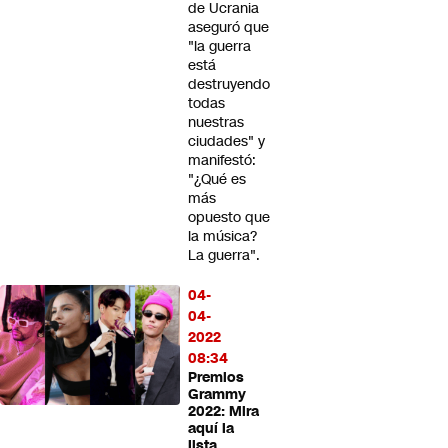
de Ucrania
aseguró que
"la guerra
está
destruyendo
todas
nuestras
ciudades" y
manifestó:
"¿Qué es
más
opuesto que
la música?
La guerra".
04-
04-
2022
08:34
Premios
Grammy
2022: Mira
aquí la
lista