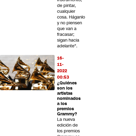
de pintar,
cualquier
cosa. Háganlo
y no piensen
que van a
fracasar;
sigan hacia
adelante".
16-
11-
2022
00:53
¿Quiénes
son los
artistas
nominados
a los
premios
Grammy?
La nueva
edición de
los premios