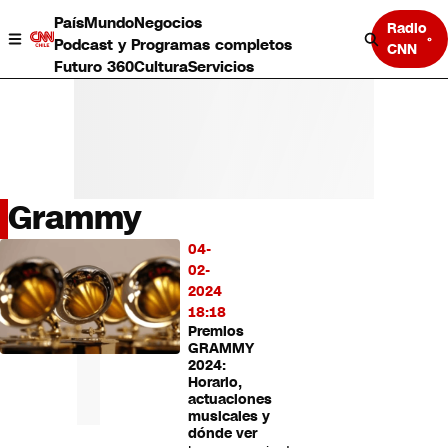
País
Mundo
Negocios
Radio
Podcast y Programas completos
CNN
Futuro 360
Cultura
Servicios
Grammy
País
04-
LO
Mundo
02-
MÁS
Negocios
2024
LEÍDO
Deportes
18:18
Premios
Programas completos
GRAMMY
Cultura
2024:
Servicios
Horario,
Bits
actuaciones
musicales y
CNN Data
dónde ver
CNN tiempo