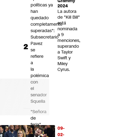
Grammy
políticas ya
2024
han
La autora
de "Kill Bill"
quedado
está
completamente
nominada
superadas":
a 9
Subsecretario
menciones,
Pavez
superando
se
a Taylor
refiere
Swift y
a
Miley
la
Cyrus.
polémica
con
el
senador
Squella
"Señora
de
feria"
09-
y
02-