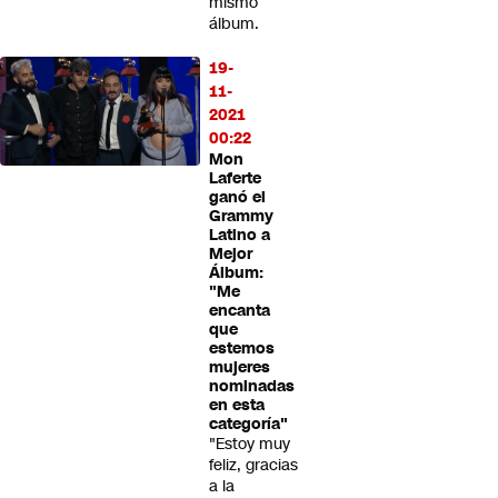
mismo
álbum.
19-
11-
2021
00:22
Mon
Laferte
ganó el
Grammy
Latino a
Mejor
Álbum:
"Me
encanta
que
estemos
mujeres
nominadas
en esta
categoría"
"Estoy muy
feliz, gracias
a la