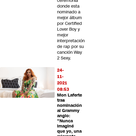
ceremonia
donde esta
nominado a
mejor álbum
por Certified
Lover Boy y
mejor
interpretación
de rap por su
canción Way
2 Sexy.
24-
11-
2021
08:53
Mon Laferte
tras
nominación
al Grammy
anglo:
“Nunca
imaginé
que yo, una