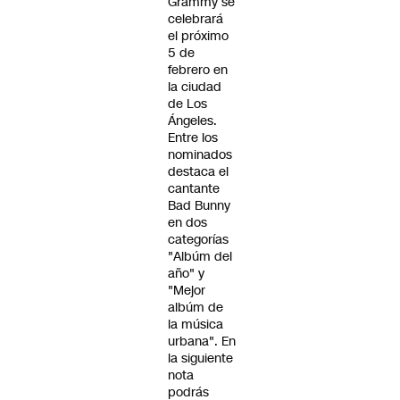
Grammy se
celebrará
el próximo
5 de
febrero en
la ciudad
de Los
Ángeles.
Entre los
nominados
destaca el
cantante
Bad Bunny
en dos
categorías
"Albúm del
año" y
"Mejor
albúm de
la música
urbana". En
la siguiente
nota
podrás