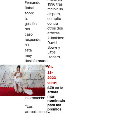
Fernando
1996 tras
Rabat
recibir un
sobre
disparo,
la
compite
contra
gestión
otros dos
del
artistas
caso
fallecidos:
responde:
David
"Él
Bowie y
está
Little
muy
Richard.
desinformado,
probablemente
10-
no
11-
le
2023
entregaron
20:01
toda
SZA es la
artista
la
más
información"
nominada
para los
"Las
premios
apreciaciones