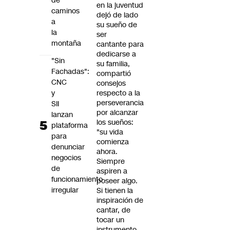
de
en la juventud
caminos
dejó de lado
a
su sueño de
la
ser
montaña
cantante para
dedicarse a
"Sin
su familia,
Fachadas":
compartió
CNC
consejos
y
respecto a la
perseverancia
SII
por alcanzar
lanzan
los sueños:
plataforma
"su vida
para
comienza
denunciar
ahora.
negocios
Siempre
de
aspiren a
funcionamiento
poseer algo.
irregular
Si tienen la
inspiración de
cantar, de
tocar un
instrumento,