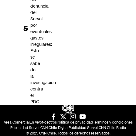
denuncia
del
Servel
por
eventuales
gastos
irregulares:
Esto
se
sabe
de
la
investigación
contra
el
PDG
Área Comercial
En Vivo
Nosotros
Política de privacidad
Términos y condiciones
Publicidad Servel CNN Chile Digital
Publicidad Servel CNN Chile Radio
© 2025 CNN Chile. Todos los derechos reservados.