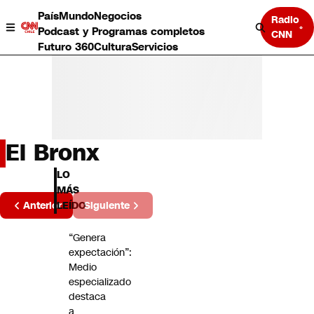
País
Mundo
Negocios
Radio
Podcast y Programas completos
CNN
Futuro 360
Cultura
Servicios
El Bronx
País
LO
Mundo
MÁS
Página
Negocios
Anterior
Siguiente
LEÍDO
2 de 1
Deportes
Programas completos
“Genera
Cultura
expectación”:
Servicios
Medio
Bits
especializado
CNN Data
destaca
CNN tiempo
a