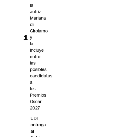
Futuro 360
la
actriz
Opinión
Mariana
di
Girolamo
y
la
incluye
entre
las
posibles
candidatas
a
los
Premios
Oscar
2027
UDI
entrega
al