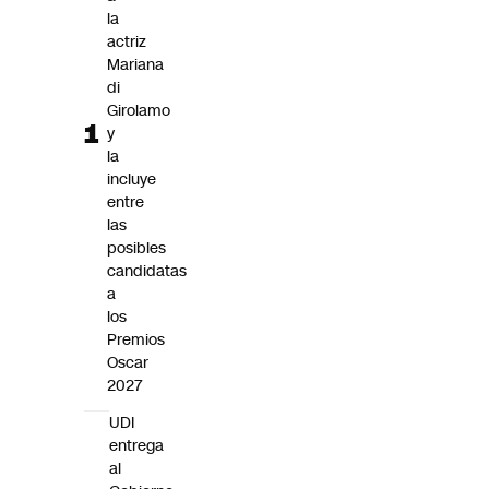
Futuro 360
la
actriz
Opinión
Mariana
di
Girolamo
y
la
incluye
entre
las
posibles
candidatas
a
los
Premios
Oscar
2027
UDI
entrega
al