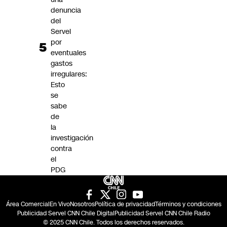
denuncia
del
Servel
por
eventuales
gastos
irregulares:
Esto
se
sabe
de
la
investigación
contra
el
PDG
Área Comercial
En Vivo
Nosotros
Política de privacidad
Términos y condiciones
Publicidad Servel CNN Chile Digital
Publicidad Servel CNN Chile Radio
© 2025 CNN Chile. Todos los derechos reservados.