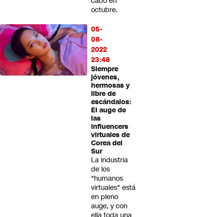
cabo en
octubre.
05-
08-
2022
23:48
Siempre
jóvenes,
hermosas y
libre de
escándalos:
El auge de
las
influencers
virtuales de
Corea del
Sur
La industria
de los
"humanos
virtuales" está
en pleno
auge, y con
ella toda una