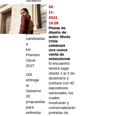
Girolamo
y
22-
la
11-
incluye
2023
entre
15:28
las
Piezas de
diseño de
posibles
autor: Moda
candidatas
Chile
a
celebrará
los
una nueva
venta de
Premios
colecciones
Oscar
El encuentro
2027
tendrá lugar
desde 1 al 3 de
UDI
diciembre y
entrega
contará con 45
al
expositores
Gobierno
nacionales, los
20
cuales
propuestas
mostrarán y
para
comercializarán
enfrentar
prendas de