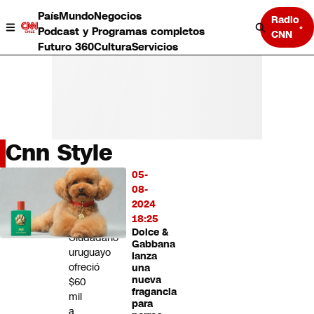
País
Mundo
Negocios
Radio
Podcast y Programas completos
CNN
Futuro 360
Cultura
Servicios
Cnn Style
País
05-
LO
Mundo
08-
MÁS
Negocios
2024
LEÍDO
Deportes
18:25
Dolce &
Programas completos
Ciudadano
Gabbana
Cultura
uruguayo
lanza
Servicios
ofreció
una
Bits
nueva
$60
fragancia
CNN Data
mil
para
CNN tiempo
a