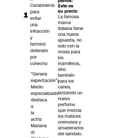
perros:
Futuro 360
Carabineros
Este es
su precio
para
Opinión
La famosa
evitar
marca
una
italiana tiene
infracción
una nueva
y
apuesta, no
terminó
solo con la
detenido
moda para
por
los
cohecho
mamíferos,
sino
“Genera
también
expectación”:
para los
Medio
canes,
lanzando un
especializado
nuevo
destaca
perfume
a
que mezcla
la
los matices
actriz
cremosos y
Mariana
amaderados
di
del sándalo.