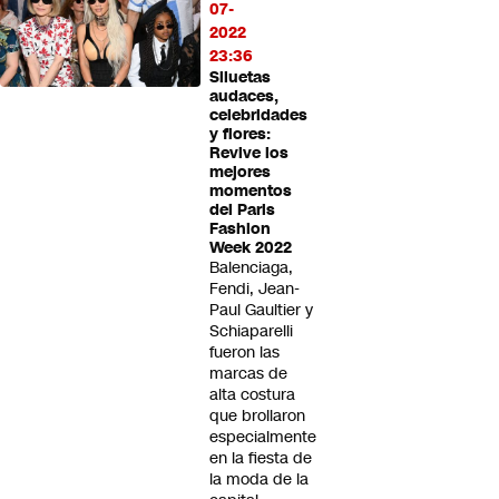
07-
2022
23:36
Siluetas
audaces,
celebridades
y flores:
Revive los
mejores
momentos
del Paris
Fashion
Week 2022
Balenciaga,
Fendi, Jean-
Paul Gaultier y
Schiaparelli
fueron las
marcas de
alta costura
que brollaron
especialmente
en la fiesta de
la moda de la