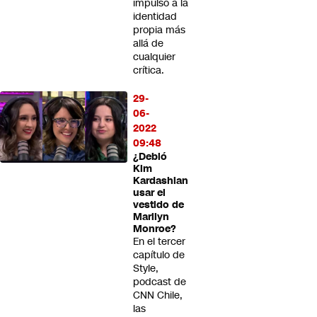
impulso a la
identidad
propia más
allá de
cualquier
crítica.
29-
06-
2022
09:48
¿Debió
Kim
Kardashian
usar el
vestido de
Marilyn
Monroe?
En el tercer
capítulo de
Style,
podcast de
CNN Chile,
las