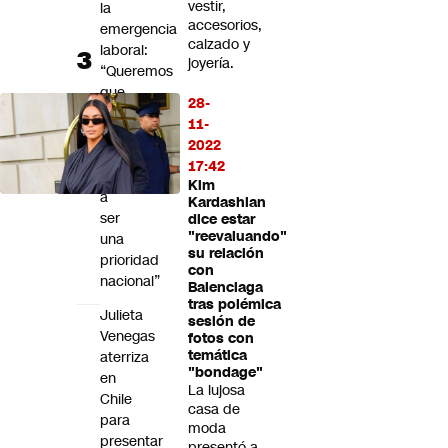
vestir,
la
accesorios,
emergencia
calzado y
laboral:
joyería.
“Queremos
que
28-
recuperar
11-
el
2022
trabajo
17:42
vuelva
Kim
a
Kardashian
ser
dice estar
"reevaluando"
una
su relación
prioridad
con
nacional”
Balenciaga
tras polémica
Julieta
sesión de
Venegas
fotos con
temática
aterriza
"bondage"
en
La lujosa
Chile
casa de
para
moda
presentar
presentó a