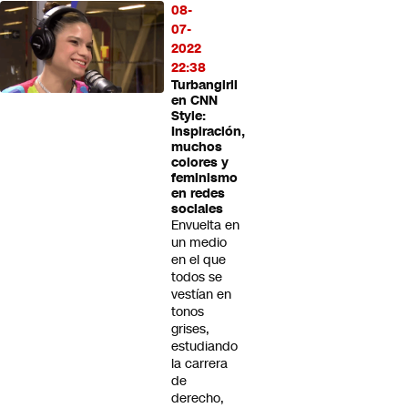
08-
07-
2022
22:38
Turbangirll
en CNN
Style:
Inspiración,
muchos
colores y
feminismo
en redes
sociales
Envuelta en
un medio
en el que
todos se
vestían en
tonos
grises,
estudiando
la carrera
de
derecho,