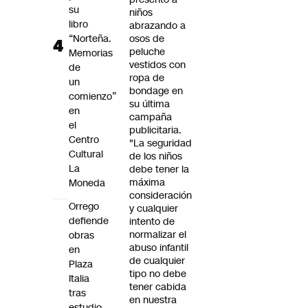
su
niños
libro
abrazando a
“Norteña.
osos de
peluche
Memorias
vestidos con
de
ropa de
un
bondage en
comienzo”
su última
en
campaña
el
publicitaria.
Centro
"La seguridad
Cultural
de los niños
La
debe tener la
máxima
Moneda
consideración
Orrego
y cualquier
defiende
intento de
normalizar el
obras
abuso infantil
en
de cualquier
Plaza
tipo no debe
Italia
tener cabida
tras
en nuestra
estudio