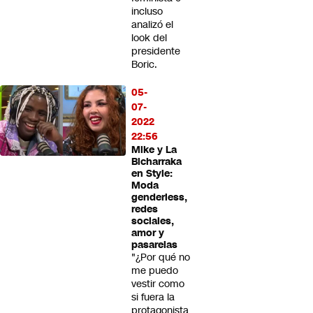
incluso
analizó el
look del
presidente
Boric.
05-
07-
2022
22:56
Mike y La
Bicharraka
en Style:
Moda
genderless,
redes
sociales,
amor y
pasarelas
"¿Por qué no
me puedo
vestir como
si fuera la
protagonista