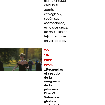
última entidad
calculó su
aporte
ecológico y,
según sus
estimaciones,
evitó que cerca
de 880 kilos de
tejido terminen
en vertederos.
27-
10-
2022
22:28
¿Recuerdas
el vestido
de la
venganza
de la
princesa
Diana?
Volverá en
gloria y