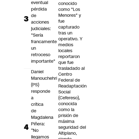
eventual
conocido
pérdida
como "Los
Menores" y
de
fue
acciones
capturado
judiciales:
tras un
"Sería
operativo. Y
francamente
medios
un
locales
retroceso
reportaron
importante"
que fue
trasladado al
Daniel
Centro
Manouchehri
Federal de
(PS)
Readaptación
responde
Social
a
(Cefereso),
conocida
crítica
como la
de
prisión de
Magdalena
máxima
Piñera:
seguridad del
“No
Altiplano,
llegamos