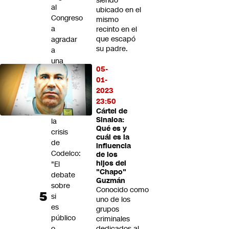
siendo
al
ubicado en el
Congreso
mismo
a
recinto en el
que escapó
agradar
su padre.
a
una
05-
élite”
01-
Iván
2023
Arriagada
23:50
y
Cártel de
Sinaloa:
la
Qué es y
crisis
cuál es la
de
influencia
Codelco:
de los
hijos del
"El
"Chapo"
debate
Guzmán
sobre
Conocido como
si
uno de los
es
grupos
público
criminales
o
dedicados al