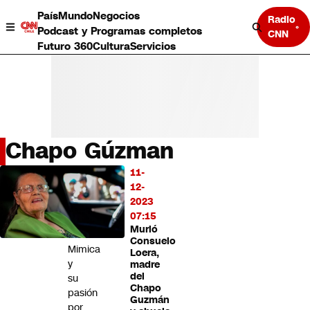
País
Mundo
Negocios
Radio
Podcast y Programas completos
CNN
Futuro 360
Cultura
Servicios
Chapo Gúzman
País
11-
LO
Mundo
12-
MÁS
Negocios
2023
LEÍDO
Deportes
07:15
Murió
Programas completos
Vladimiro
Consuelo
Cultura
Mimica
Loera,
Servicios
y
madre
Bits
del
su
Chapo
CNN Data
pasión
Guzmán
CNN tiempo
por