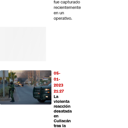
fue capturado
recientemente
en un
operativo.
05-
01-
2023
21:27
La
violenta
reacción
desatada
en
Culiacán
tras la