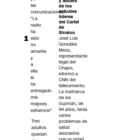
y abuela
Futuro 360
las
de los
actuales
comunicaciones:
Opinión
líderes
"La
del Cartel
radio
de
ha
Sinaloa
sido
José Luis
González
mi
Meza,
amante
representante
y
legal del
a
Chapo,
ella
informó a
le
CNN del
he
fallecimiento.
entregado
La matriarca
mis
de los
Guzmán, de
mejores
94 años, tenía
esfuerzos"
varios
Tres
problemas de
salud
adultos
asociados
quedan
con su edad.