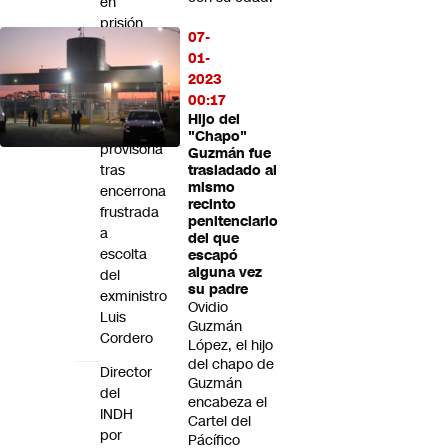
en
prisión
07-
preventiva
01-
y
2023
adolescente
00:17
en
Hijo del
internación
"Chapo"
provisoria
Guzmán fue
tras
trasladado al
mismo
encerrona
recinto
frustrada
penitenciario
a
del que
escolta
escapó
alguna vez
del
su padre
exministro
Ovidio
Luis
Guzmán
Cordero
López, el hijo
del chapo de
Director
Guzmán
del
encabeza el
INDH
Cartel del
por
Pácífico