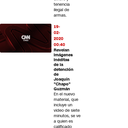
tenencia
ilegal de
armas.
19-
02-
2020
00:40
Revelan
imágenes
inéditas
de la
detención
de
Joaquín
"Chapo"
Guzmán
En el nuevo
material, que
incluye un
video de siete
minutos, se ve
a quien es
calificado