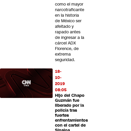
como el mayor
narcotraficante
en la historia
de México ser
afeitado y
rapado antes
de ingresar a la
cárcel ADX
Florence, de
extrema
seguridad.
18-
10-
2019
08:05
Hijo del Chapo
Guzmán fue
liberado por la
policía tras
fuertes
enfrentamientos
con el cartel de
Sinaloa