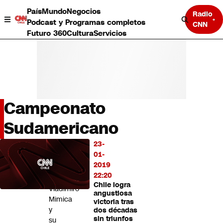
País
Mundo
Negocios
Radio
Podcast y Programas completos
CNN
Futuro 360
Cultura
Servicios
Campeonato
País
Sudamericano
Mundo
Negocios
23-
LO
01-
Deportes
MÁS
2019
Programas completos
LEÍDO
22:20
Cultura
Chile logra
Servicios
Vladimiro
angustiosa
Bits
Mimica
victoria tras
CNN Data
y
dos décadas
sin triunfos
su
CNN tiempo