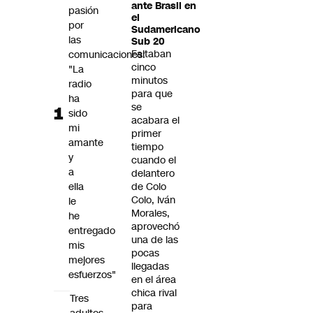
ante Brasil en
pasión
Futuro 360
el
por
Opinión
Sudamericano
las
Sub 20
Faltaban
comunicaciones:
cinco
"La
minutos
radio
para que
ha
se
sido
acabara el
mi
primer
amante
tiempo
y
cuando el
a
delantero
ella
de Colo
Colo, Iván
le
Morales,
he
aprovechó
entregado
una de las
mis
pocas
mejores
llegadas
esfuerzos"
en el área
chica rival
Tres
para