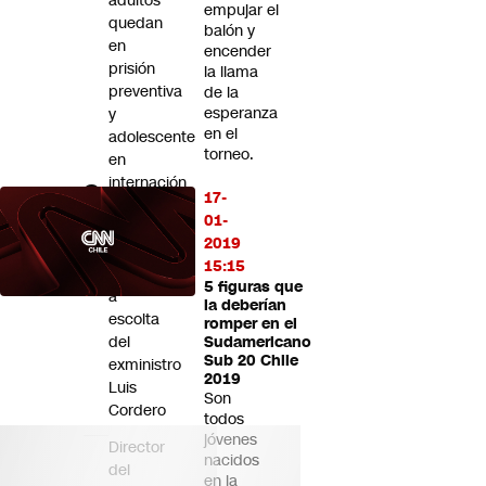
adultos
empujar el
quedan
balón y
en
encender
prisión
la llama
preventiva
de la
esperanza
y
en el
adolescente
torneo.
en
internación
17-
provisoria
01-
tras
2019
encerrona
15:15
frustrada
5 figuras que
a
la deberían
escolta
romper en el
del
Sudamericano
Sub 20 Chile
exministro
2019
Luis
Son
Cordero
todos
jóvenes
Director
nacidos
del
en la