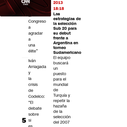
2013
“No
18:18
llegamos
Las
al
estrategias de
Congreso
la selección
a
Sub 20 para
agradar
su debut
frente a
a
Argentina en
una
torneo
élite”
Sudamericano
El equipo
Iván
buscará
Arriagada
un
y
puesto
la
para el
crisis
mundial
de
de
Turquía y
Codelco:
repetir la
"El
hazaña
debate
de la
sobre
selección
si
del 2007
es