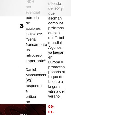
INDH
década
por
del 90' y
eventual
que
pérdida
asoman
de
como los
próximos
acciones
cracks
judiciales:
del fútbol
"Sería
mundial.
francamente
Algunos,
un
ya juegan
retroceso
en
importante"
Europa y
prometen
Daniel
ponerle el
Manouchehri
toque de
(PS)
talento a
responde
la gran
a
vitrina del
verano.
crítica
de
09-
Magdalena
01-
Piñera: