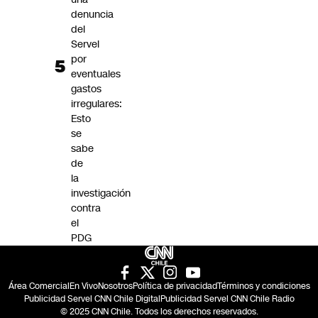
denuncia
del
Servel
por
eventuales
gastos
irregulares:
Esto
se
sabe
de
la
investigación
contra
el
PDG
Área Comercial
En Vivo
Nosotros
Política de privacidad
Términos y condiciones
Publicidad Servel CNN Chile Digital
Publicidad Servel CNN Chile Radio
© 2025 CNN Chile. Todos los derechos reservados.