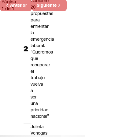
Gobierno
Página
Anterior
Siguiente
20
1 de 1
propuestas
para
enfrentar
la
emergencia
laboral:
“Queremos
que
recuperar
el
trabajo
vuelva
a
ser
una
prioridad
nacional”
Julieta
Venegas