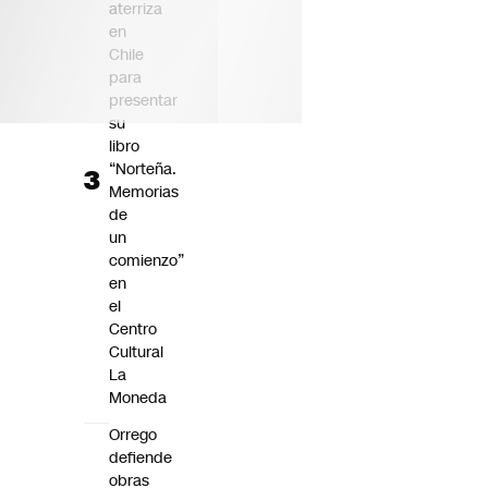
aterriza
en
Chile
para
presentar
su
libro
“Norteña.
Memorias
de
un
comienzo”
en
el
Centro
Cultural
La
Moneda
Orrego
defiende
obras