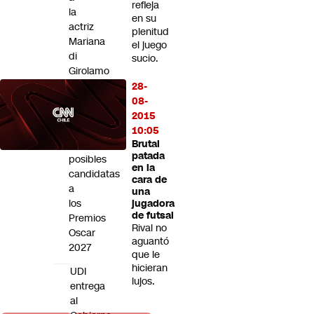
refleja
Futuro 360
la
en su
actriz
Opinión
plenitud
Mariana
el juego
di
sucio.
Girolamo
y
28-
la
08-
incluye
2015
entre
10:05
las
Brutal
patada
posibles
en la
candidatas
cara de
a
una
los
jugadora
de futsal
Premios
Rival no
Oscar
aguantó
2027
que le
hicieran
UDI
lujos.
entrega
al