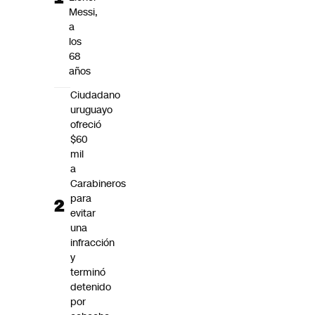
Futuro 360
Messi,
a
Opinión
los
68
años
Ciudadano
uruguayo
ofreció
$60
mil
a
Carabineros
para
evitar
una
infracción
y
terminó
detenido
por