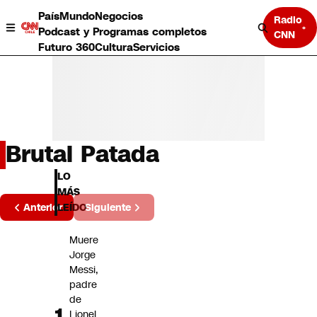
País
Mundo
Negocios
Radio
Podcast y Programas completos
CNN
Futuro 360
Cultura
Servicios
Brutal Patada
País
LO
Mundo
MÁS
Página
Negocios
Anterior
Siguiente
LEÍDO
2 de 1
Deportes
Programas completos
Muere
Cultura
Jorge
Servicios
Messi,
Bits
padre
CNN Data
de
CNN tiempo
Lionel