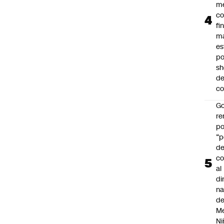
me
co
fi
m
es
po
s
d
co
Go
r
po
“p
d
co
al
di
na
d
Me
Ni