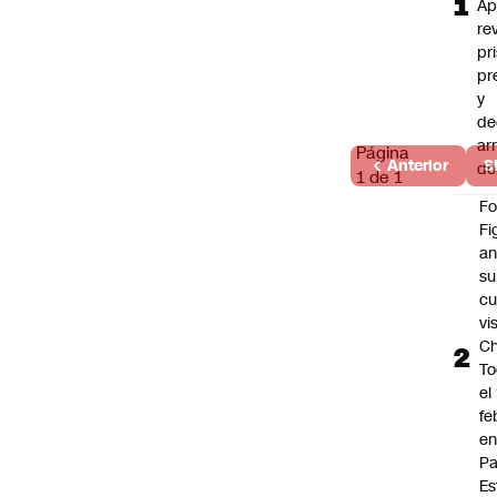
Ap
re
pr
pr
y
de
ar
Página
Anterior
S
do
1 de 1
F
Fi
an
su
cu
vi
Ch
To
el
fe
en
P
Es