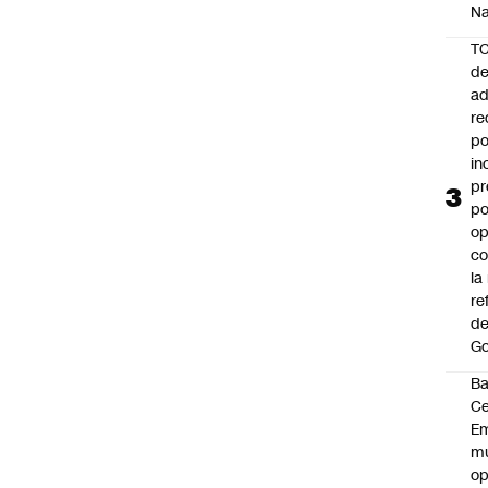
Na
T
de
ad
re
po
in
pr
po
op
co
la
re
de
Go
B
Ce
E
mu
op