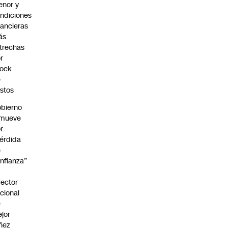
nor y
ndiciones
nancieras
ás
trechas
r
hock
e
stos
bierno
emueve
r
érdida
e
nfianza”
rector
cional
e
jor
ñez