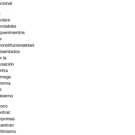
cional
C
clara
misibles
querimientos
r
constitucionalidad
esentados
r la
osición
ntra
 mega
forma
l
bierno
anco
ntral:
mpresas
estran
timismo