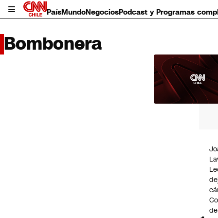
País
Mundo
Negocios
Podcast y Programas comp
Bombonera
LO 
LEÍD
País
Mundo
Negocios
Deportes
Programas completos
Jo
Cultura
La
Servicios
Le
Bits
de
CNN Data
cá
CNN tiempo
Co
Futuro 360
de
Opinión