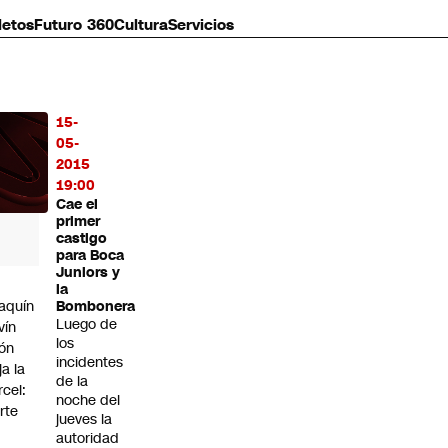
letos
Futuro 360
Cultura
Servicios
15-
MÁS
05-
O
2015
19:00
Cae el
primer
castigo
para Boca
Juniors y
la
aquín
Bombonera
Luego de
vín
los
ón
incidentes
ja la
de la
rcel:
noche del
rte
jueves la
autoridad