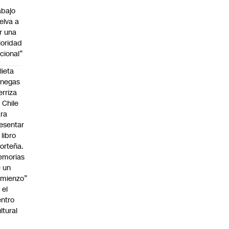
abajo
elva a
r una
ioridad
cional”
lieta
enegas
erriza
 Chile
ra
esentar
 libro
orteña.
emorias
 un
mienzo”
 el
ntro
ltural
a