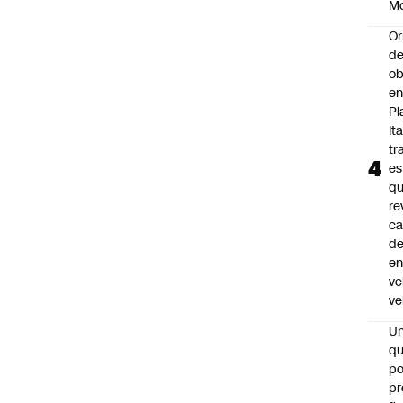
M
Or
de
ob
e
Pl
Ita
tr
es
q
re
ca
d
e
ve
ve
U
qu
po
pr