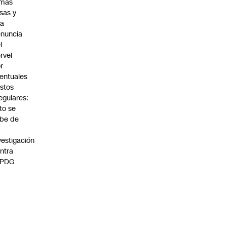
rmas
lsas y
na
nuncia
l
rvel
r
entuales
stos
regulares:
to se
be de
vestigación
ntra
 PDG