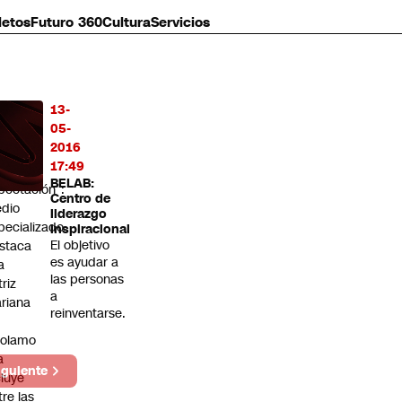
letos
Futuro 360
Cultura
Servicios
13-
MÁS
05-
O
2016
17:49
enera
BELAB:
pectación”:
Centro de
dio
liderazgo
pecializado
inspiracional
El objetivo
staca
es ayudar a
a
las personas
triz
a
riana
reinventarse.
rolamo
a
iguiente
cluye
tre las