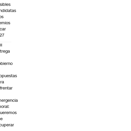
sibles
ndidatas
los
emios
car
27
I
trega
bierno
0
opuestas
ra
frentar
ergencia
boral:
Queremos
ue
cuperar