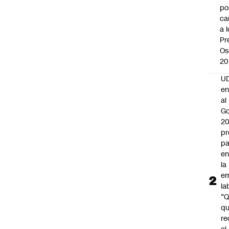
po
ca
a 
Pr
Os
20
UD
en
al
Go
2
pr
pa
en
la
em
la
“
q
re