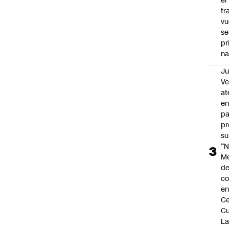
el
tr
vu
se
pr
na
Ju
V
at
en
pa
pr
su
“N
M
de
co
en
Ce
Cu
L