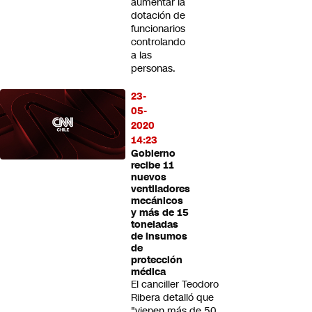
aumentar la
dotación de
funcionarios
controlando
a las
personas.
23-
05-
2020
14:23
Gobierno
recibe 11
nuevos
ventiladores
mecánicos
y más de 15
toneladas
de insumos
de
protección
médica
El canciller Teodoro
Ribera detalló que
"vienen más de 50