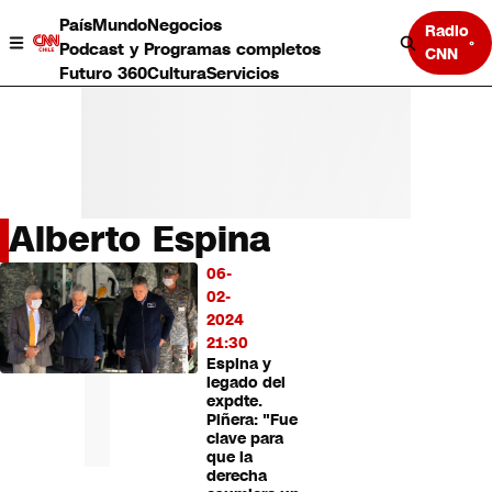
País
Mundo
Negocios
Radio
Podcast y Programas completos
CNN
Futuro 360
Cultura
Servicios
Alberto Espina
País
06-
LO
Mundo
02-
MÁS
Negocios
2024
LEÍDO
Deportes
21:30
Espina y
Programas completos
legado del
Cultura
expdte.
Servicios
Piñera: "Fue
Bits
clave para
que la
CNN Data
derecha
CNN tiempo