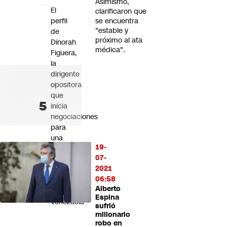
Asimismo,
El
clarificaron que
perfil
se encuentra
"estable y
de
próximo al ata
Dinorah
médica".
Figuera,
la
dirigente
opositora
que
inicia
negociaciones
para
una
19-
transición
07-
con
2021
Jorge
06:58
Rodríguez
Alberto
en
Espina
Venezuela
sufrió
millonario
robo en