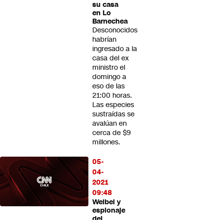
su casa
en Lo
Barnechea
Desconocidos
habrían
ingresado a la
casa del ex
ministro el
domingo a
eso de las
21:00 horas.
Las especies
sustraídas se
avalúan en
cerca de $9
millones.
05-
04-
2021
09:48
Weibel y
espionaje
del