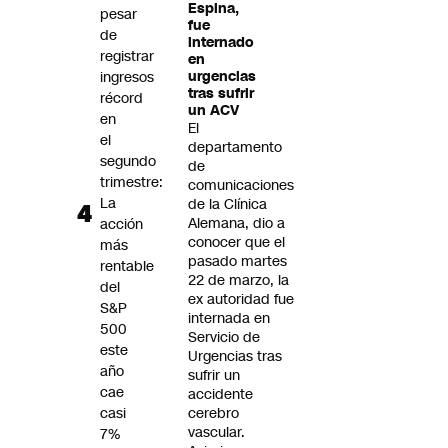
Espina,
pesar
fue
de
internado
registrar
en
ingresos
urgencias
tras sufrir
récord
un ACV
en
El
el
departamento
segundo
de
trimestre:
comunicaciones
La
de la Clínica
Alemana, dio a
acción
conocer que el
más
pasado martes
rentable
22 de marzo, la
del
ex autoridad fue
S&P
internada en
500
Servicio de
este
Urgencias tras
año
sufrir un
cae
accidente
casi
cerebro
vascular.
7%