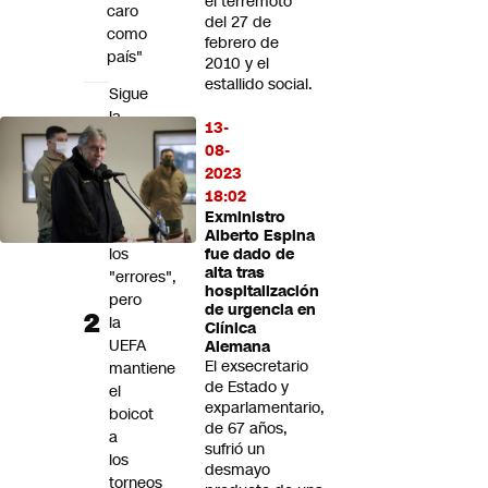
el terremoto
caro
del 27 de
como
febrero de
país"
2010 y el
estallido social.
Sigue
la
13-
disputa:
08-
Infantino
2023
se
18:02
disculpa
Exministro
por
Alberto Espina
los
fue dado de
alta tras
"errores",
hospitalización
pero
de urgencia en
la
Clínica
UEFA
Alemana
El exsecretario
mantiene
de Estado y
el
exparlamentario,
boicot
de 67 años,
a
sufrió un
los
desmayo
torneos