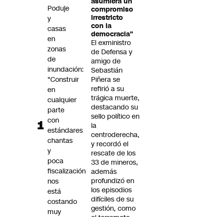
asumiera un
Futuro 360
Poduje
compromiso
irrestricto
y
Opinión
con la
casas
democracia"
en
El exministro
zonas
de Defensa y
de
amigo de
inundación:
Sebastián
"Construir
Piñera se
refirió a su
en
trágica muerte,
cualquier
destacando su
parte
sello político en
con
la
estándares
centroderecha,
chantas
y recordó el
y
rescate de los
poca
33 de mineros,
fiscalización
además
profundizó en
nos
los episodios
está
difíciles de su
costando
gestión, como
muy