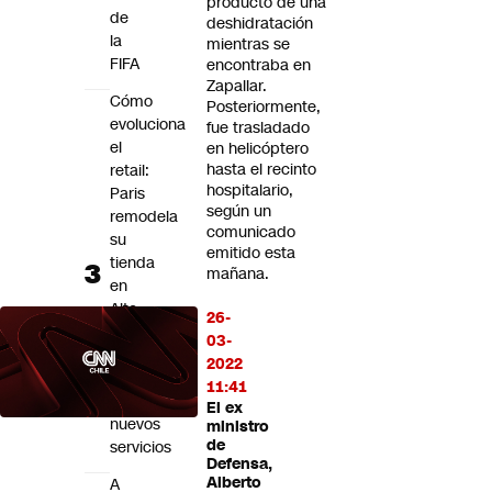
producto de una
de
deshidratación
la
mientras se
FIFA
encontraba en
Zapallar.
Cómo
Posteriormente,
evoluciona
fue trasladado
el
en helicóptero
hasta el recinto
retail:
hospitalario,
Paris
según un
remodela
comunicado
su
emitido esta
tienda
mañana.
en
Alto
26-
Las
03-
Condes
2022
y
11:41
suma
El ex
nuevos
ministro
de
servicios
Defensa,
Alberto
A