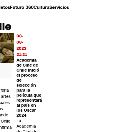
letos
Futuro 360
Cultura
Servicios
le
08-
MÁS
08-
O
2023
21:21
Academia
de Cine de
Chile inició
el proceso
de
selección
 feria
para la
película que
 artes
representará
suales
al país en
ás
los Oscar
ande
2024
La
 Chile
Academia
nfirma
de Cine de