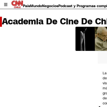
País
Mundo
Negocios
Podcast y Programas comp
Academia De Cine De Chi
LO 
LEÍD
País
Mundo
Negocios
Deportes
Programas completos
La
Cultura
de
Servicios
vi
Bits
m
CNN Data
gr
CNN tiempo
de
Futuro 360
co
Opinión