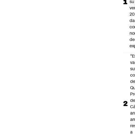
su
ve
20
da
co
no
de
ex
“E
va
su
co
d
Qu
Pr
de
C
an
am
re
a