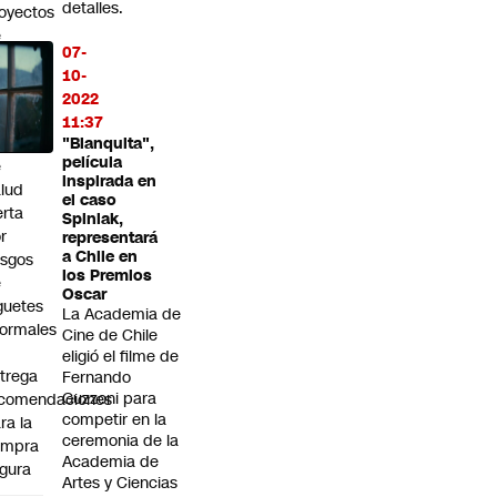
detalles.
oyectos
e
07-
guridad
10-
a del
2022
ño:
11:37
remi
"Blanquita",
película
e
inspirada en
lud
el caso
erta
Spiniak,
r
representará
a Chile en
esgos
los Premios
e
Oscar
guetes
La Academia de
formales
Cine de Chile
eligió el filme de
trega
Fernando
Guzzoni para
ecomendaciones
competir en la
ra la
ceremonia de la
ompra
Academia de
gura
Artes y Ciencias