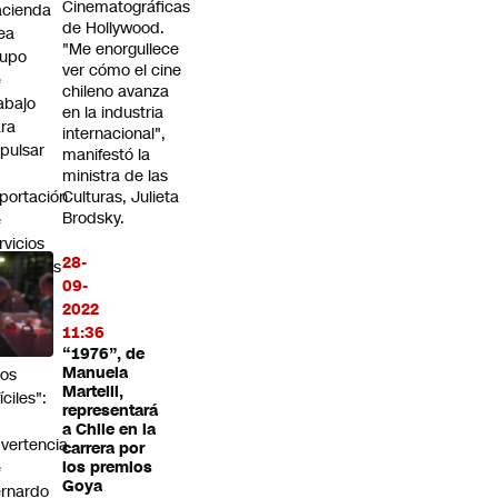
Cinematográficas
cienda
de Hollywood.
ea
"Me enorgullece
rupo
ver cómo el cine
e
chileno avanza
abajo
en la industria
ra
internacional",
pulsar
manifestó la
ministra de las
portación
Culturas, Julieta
Brodsky.
e
rvicios
28-
nancieros
09-
delco
2022
ndrá
11:36
uatro
“1976”, de
Manuela
os
Martelli,
fíciles":
representará
a
a Chile en la
vertencia
carrera por
e
los premios
Goya
rnardo