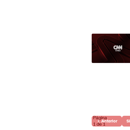
Página
Anterior
S
1 de 1