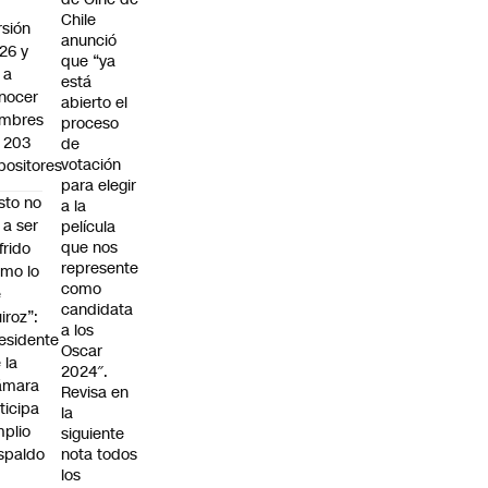
Chile
rsión
anunció
26 y
que “ya
 a
está
nocer
abierto el
mbres
proceso
 203
de
votación
positores
para elegir
sto no
a la
 a ser
película
que nos
frido
represente
mo lo
como
e
candidata
iroz”:
a los
esidente
Oscar
 la
2024″.
ámara
Revisa en
ticipa
la
plio
siguiente
spaldo
nota todos
los