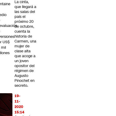
La cinta,
ntaine
que llegará a
n
las salas del
edio
país el
e
próximo 20
evaluación
de octubre,
e
cuenta la
historia de
versiones
Carmen, una
r US$
mujer de
 mil
clase alta
llones
que acoge a
un joven
opositor del
régimen de
Augusto
Pinochet en
secreto.
19-
11-
2020
15:14