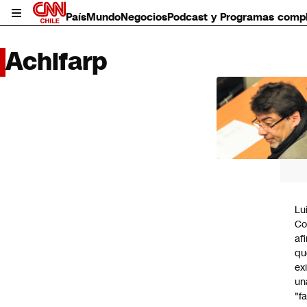
País
Mundo
Negocios
Podcast y Programas comp
Achifarp
LO 
LEÍD
País
Mundo
Negocios
Deportes
Programas completos
Lu
Cultura
Co
Servicios
af
Bits
qu
CNN Data
ex
CNN tiempo
un
Futuro 360
"f
Opinión