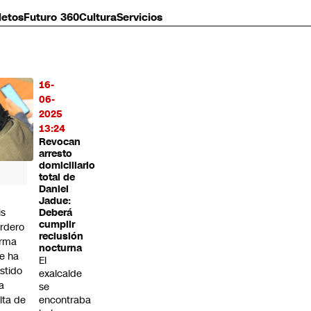
letos
Futuro 360
Cultura
Servicios
16-
MÁS
06-
O
2025
13:24
Revocan
arresto
domiciliario
total de
Daniel
Jadue:
is
Deberá
cumplir
rdero
reclusión
irma
nocturna
e ha
El
istido
exalcalde
a
se
alta de
encontraba