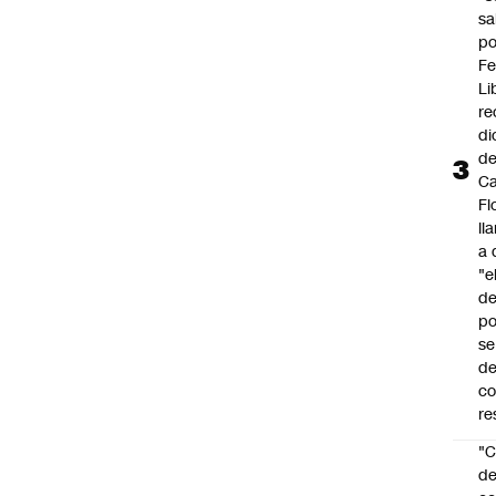
sa
po
Fe
Li
re
di
d
Ca
Fl
ll
a 
"e
d
po
se
de
c
re
"C
d