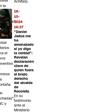
nvivir
Achifarp.
n la
eve y
16-
o
10-
ralizarse":
2024
ntros
16:37
 ski
“Daniel
Jadue me
den
ha
visar
amenazado
iterios
si yo digo
ra el
la verdad":
Revelan
erre
declaración
eventivo
clave de
e
quien fuera
aminos
el brazo
derecho
la
del alcalde
ontaña
de
Recoleta
in
En su
chadas":
testimonio
NC y
ante el
Ministerio