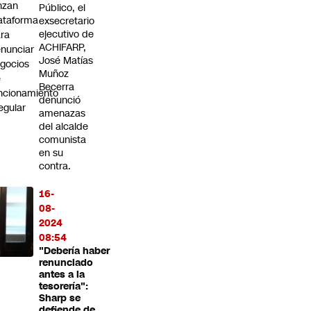
nzan
Público, el
ataforma
exsecretario
ejecutivo de
ra
ACHIFARP,
nunciar
José Matías
gocios
Muñoz
e
Becerra
ncionamiento
denunció
regular
amenazas
del alcalde
comunista
en su
contra.
16-
08-
2024
08:54
"Debería haber
renunciado
antes a la
tesorería":
Sharp se
defiende de