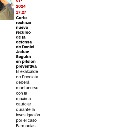
07-
2024
17:27
Corte
rechaza
nuevo
recurso
de la
defensa
de Daniel
Jadue:
Seguirá
en prisión
preventiva
El exalcalde
de Recoleta
deberá
mantenerse
con la
máxima
cautelar
durante la
investigación
por el caso
Farmacias