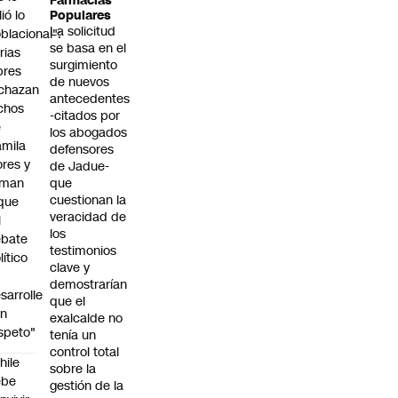
Farmacias
lió lo
Populares
La solicitud
blacional":
se basa en el
rias
surgimiento
bres
de nuevos
chazan
antecedentes
chos
-citados por
e
los abogados
mila
defensores
ores y
de Jadue-
aman
que
cuestionan la
que
veracidad de
l
los
ebate
testimonios
lítico
clave y
demostrarían
sarrolle
que el
on
exalcalde no
speto"
tenía un
control total
hile
sobre la
ebe
gestión de la