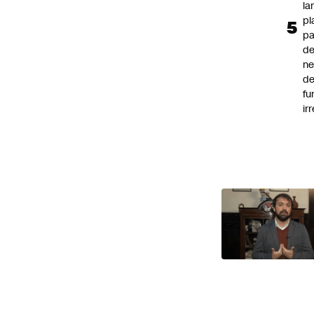
la
pl
pa
de
ne
d
fu
ir