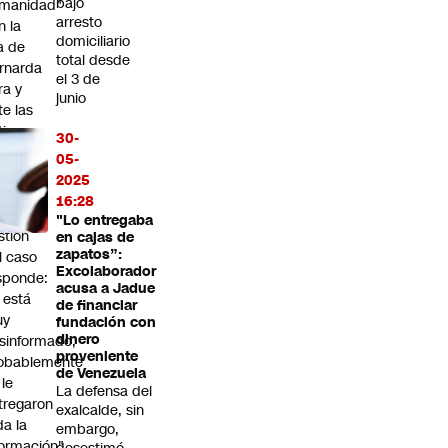
bajo
manidad"
arresto
n la
domiciliario
ja de
total desde
rnarda
el 3 de
ra y
junio
te las
íticas
30-
05-
rnando
2025
bat
16:28
bre la
"Lo entregaba
stión
en cajas de
zapatos”:
l caso
Excolaborador
sponde:
acusa a Jadue
l está
de financiar
uy
fundación con
dinero
sinformado,
proveniente
obablemente
de Venezuela
 le
La defensa del
tregaron
exalcalde, sin
da la
embargo,
formación"