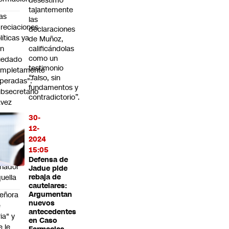
desestimó
tajantemente
as
las
reciaciones
declaraciones
líticas ya
de Muñoz,
an
calificándolas
como un
uedado
testimonio
ompletamente
“falso, sin
peradas":
fundamentos y
bsecretario
contradictorio”.
avez
30-
fiere a
12-
2024
lémica
15:05
n el
Defensa de
nador
Jadue pide
uella
rebaja de
cautelares:
eñora
Argumentan
nuevos
e
antecedentes
ria" y
en Caso
e le