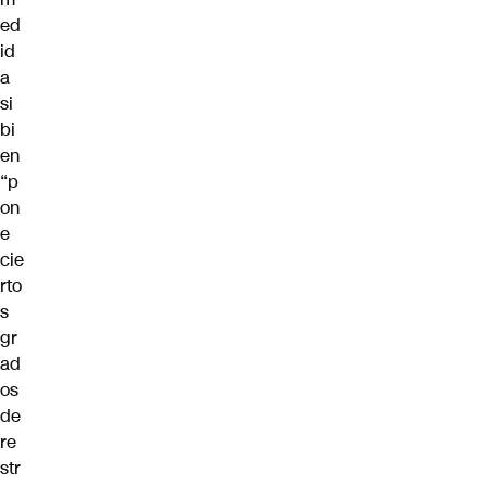
ed
id
a
si
bi
en
“p
on
e
cie
rto
s
gr
ad
os
de
re
str