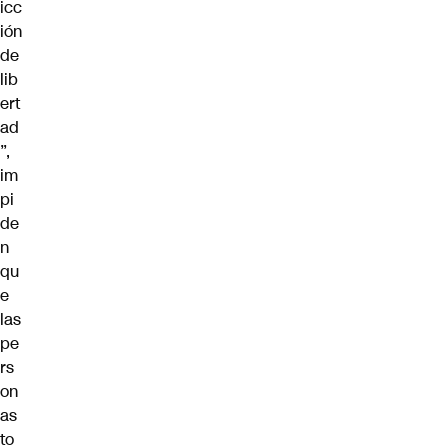
icc
ión
de
lib
ert
ad
”,
im
pi
de
n
qu
e
las
pe
rs
on
as
to