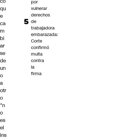
có
por
qu
vulnerar
derechos
e
de
ca
trabajadora
m
embarazada:
bi
Corte
ar
confirmó
se
multa
de
contra
la
un
firma
o
a
otr
o
“n
o
es
el
ins