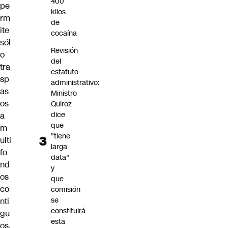
400
pe
kilos
rm
de
ite
cocaína
sól
Revisión
o
del
tra
estatuto
sp
administrativo:
as
Ministro
os
Quiroz
dice
a
que
m
"tiene
ulti
larga
fo
data"
nd
y
os
que
co
comisión
se
nti
constituirá
gu
esta
os.