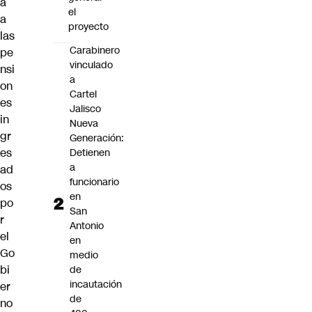
a
el
a
proyecto
las
Carabinero
pe
vinculado
nsi
a
on
Cartel
es
Jalisco
in
Nueva
gr
Generación:
es
Detienen
a
ad
funcionario
os
en
po
San
r
Antonio
el
en
Go
medio
bi
de
incautación
er
de
no