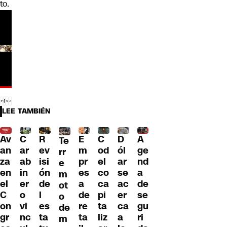
to.
LEE TAMBIÉN
Av
C
R
E
C
D
A
Te
an
ar
ev
m
od
ól
ge
rr
za
ab
isi
pr
el
ar
nd
e
en
in
ón
es
co
se
a
m
el
er
de
a
ca
ac
de
ot
C
o
l
de
pi
er
se
o
on
vi
es
re
ta
ca
gu
de
gr
nc
ta
ta
liz
a
ri
m