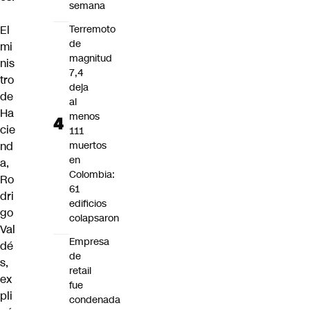
semana
El
Terremoto
de
mi
magnitud
nis
7,4
tro
deja
de
al
Ha
menos
cie
111
nd
muertos
en
a,
Colombia:
Ro
61
dri
edificios
go
colapsaron
Val
Empresa
dé
de
s,
retail
ex
fue
pli
condenada