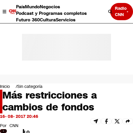
País
Mundo
Negocios
Radio
Podcast y Programas completos
CNN
Futuro 360
Cultura
Servicios
País
Mundo
Negocios
Inicio
Sin categoría
Más restricciones a
Deportes
Programas completos
cambios de fondos
Cultura
Servicios
16- 08- 2017 20:46
Bits
CNN Data
Por
CNN
CNN tiempo
LO