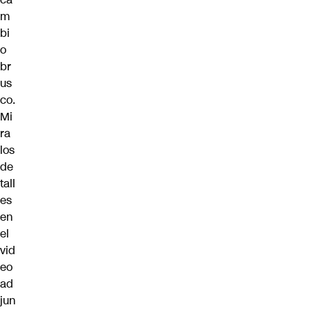
m
bi
o
br
us
co.
Mi
ra
los
de
tall
es
en
el
vid
eo
ad
jun