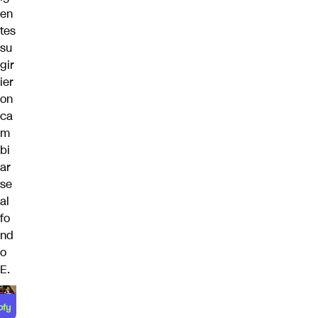
en
tes
su
gir
ier
on
ca
m
bi
ar
se
al
fo
nd
o
E.