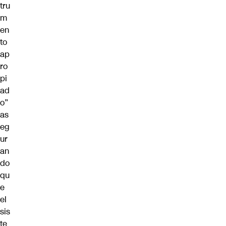
tru
m
en
to
ap
ro
pi
ad
o”
as
eg
ur
an
do
qu
e
el
sis
te