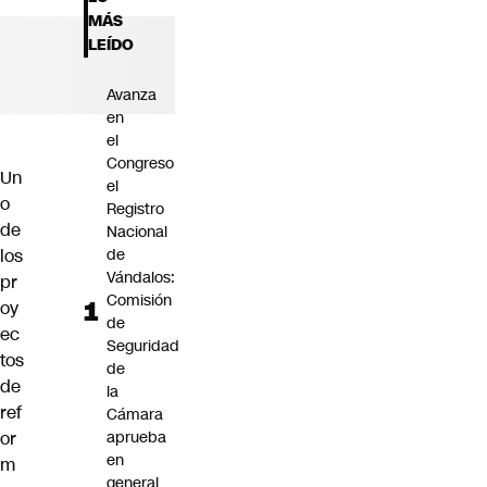
Futuro 360
MÁS
Opinión
LEÍDO
Avanza
en
el
Congreso
Un
el
o
Registro
de
Nacional
los
de
Vándalos:
pr
Comisión
oy
de
ec
Seguridad
tos
de
de
la
ref
Cámara
or
aprueba
en
m
general