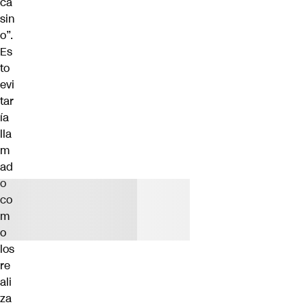
ca
sin
o”.
Es
to
evi
tar
ía
lla
m
ad
o
co
m
o
los
re
ali
za