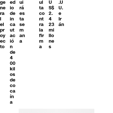
ge
ed
ui
ul
U
.U
ne
io
rá
ta
S$
U.
ra
de
es
co
2.
e
l
in
ta
nt
4
Ir
el
ca
se
ra
23
án
pr
ut
m
la
mi
oy
ac
an
fir
llo
ec
ió
a
m
ne
to
n
a
s
de
4
00
kil
os
de
co
ca
ín
a