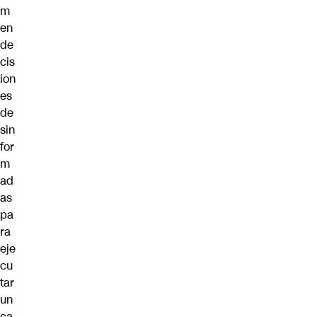
m
en
de
cis
ion
es
de
sin
for
m
ad
as
pa
ra
eje
cu
tar
un
ca