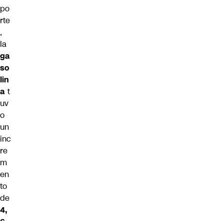
po
rte
,
la
ga
so
lin
a
t
uv
o
un
inc
re
m
en
to
de
4,