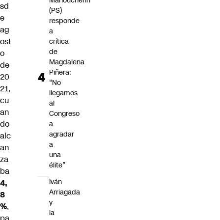
Manouchehri
sd
(PS)
e
responde
ag
a
ost
crítica
de
o
Magdalena
de
Piñera:
20
“No
21,
llegamos
cu
al
an
Congreso
do
a
agradar
alc
a
an
una
za
élite”
ba
Iván
4,
Arriagada
8
y
%
,
la
pa