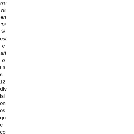
rra
rá
en
12
%
est
e
añ
o
La
s
12
div
isi
on
es
qu
e
co