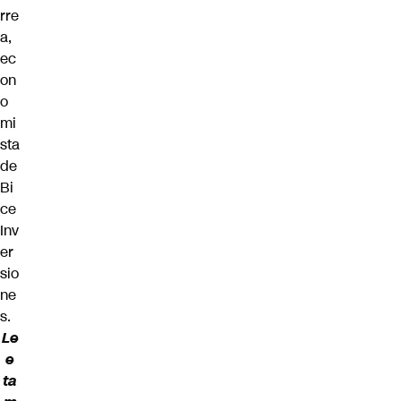
rre
a,
ec
on
o
mi
sta
de
Bi
ce
Inv
er
sio
ne
s.
Le
e
ta