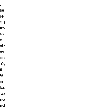
,
se
re
gis
tra
ro
n
alz
as
de
0,
9
%
en
los
ar
rie
nd