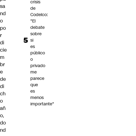
crisis
sa
de
nd
Codelco:
o
"El
debate
po
sobre
r
si
di
es
cie
público
m
o
br
privado
e
me
parece
de
que
di
es
ch
menos
o
importante"
añ
o,
do
nd