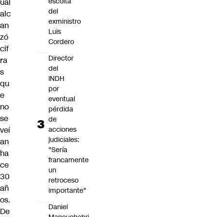
escolta
ual
del
alc
exministro
an
Luis
zó
Cordero
cif
Director
ra
del
s
INDH
qu
por
e
eventual
no
pérdida
se
de
veí
acciones
judiciales:
an
"Sería
ha
francamente
ce
un
30
retroceso
añ
importante"
os.
Daniel
De