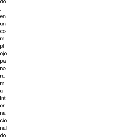
do
,
en
un
co
m
pl
ejo
pa
no
ra
m
a
int
er
na
cio
nal
do