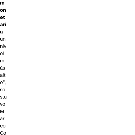
m
on
et
ari
a
un
niv
el
m
ás
alt
o”,
so
stu
vo
M
ar
co
Co