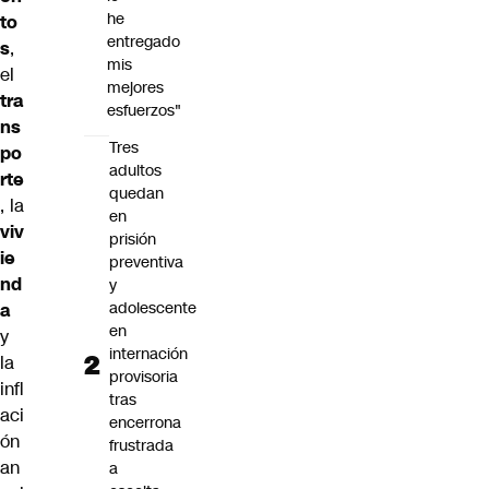
he
to
entregado
s
,
mis
el
mejores
tra
esfuerzos"
ns
Tres
po
adultos
rte
quedan
, la
en
viv
prisión
ie
preventiva
nd
y
adolescente
a
en
y
internación
la
provisoria
infl
tras
aci
encerrona
ón
frustrada
an
a