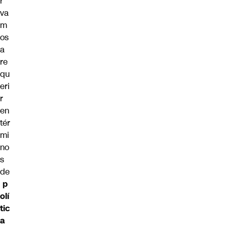
r
va
m
os
a
re
qu
eri
r
en
tér
mi
no
s
de
p
olí
tic
a