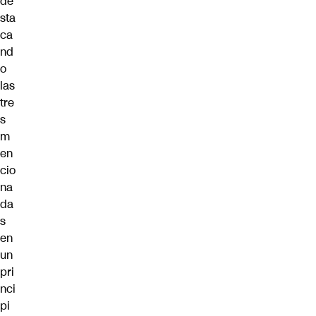
de
sta
ca
nd
o
las
tre
s
m
en
cio
na
da
s
en
un
pri
nci
pi