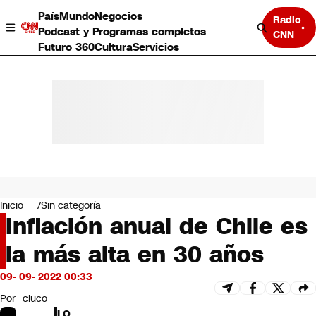
País
Mundo
Negocios
Radio
Podcast y Programas completos
CNN
Futuro 360
Cultura
Servicios
País
Mundo
Negocios
Inicio
Sin categoría
Inflación anual de Chile es
Deportes
Programas completos
la más alta en 30 años
Cultura
Servicios
09- 09- 2022 00:33
Bits
CNN Data
Por
cluco
CNN tiempo
LO