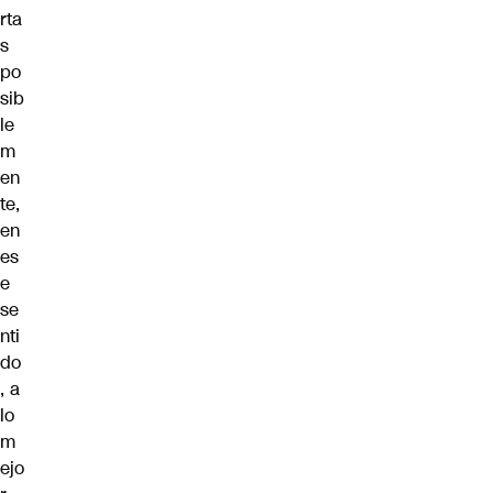
rta
s
po
sib
le
m
en
te,
en
es
e
se
nti
do
, a
lo
m
ejo