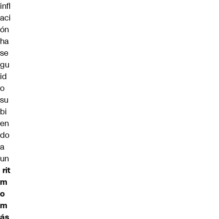
infl
aci
ón
ha
se
gu
id
o
su
bi
en
do
a
un
rit
m
o
m
ás