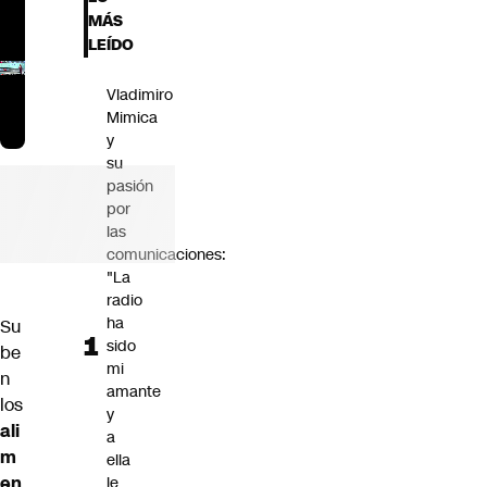
Futuro 360
MÁS
Opinión
LEÍDO
Vladimiro
Mimica
y
su
pasión
por
las
comunicaciones:
"La
radio
ha
Su
sido
be
mi
n
amante
los
y
ali
a
m
ella
en
le