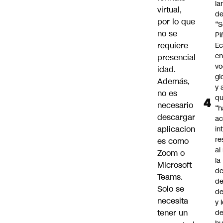
la
virtual,
d
por lo que
“S
no se
Pi
requiere
Ec
en
presencial
vo
idad.
gl
Además,
y 
no es
q
necesario
“h
descargar
ac
aplicacion
in
re
es como
al
Zoom o
la
Microsoft
de
Teams.
de
Solo se
d
necesita
y 
tener un
de