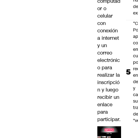
h
computad
de
or o
ex
celular
con
“C
Po
conexión
ap
a internet
co
y un
e
correo
cu
electrónic
po
o para
re
realizar la
en
de
inscripció
y
n y luego
ca
recibir un
su
enlace
tr
para
d
participar.
"v