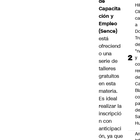
de
Hi
Capacita
Cl
ción y
ca
Empleo
a
(Sence)
Do
T
está
d
ofreciend
"n
o una
y
serie de
c
talleres
re
gratuitos
de
en esta
C
Bl
materia.
co
Es ideal
pa
realizar la
d
inscripció
S
n con
Hu
anticipaci
An
ón, ya que