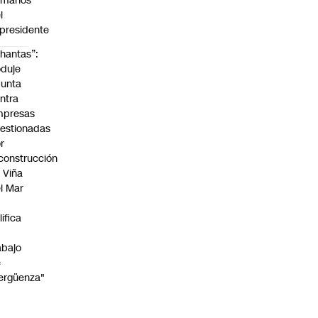
umanos”
l
presidente
hantas”:
duje
unta
ntra
mpresas
estionadas
r
construcción
 Viña
l Mar
lifica
abajo
e
ergüenza"