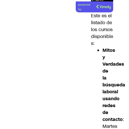
Lea el
powered
artículo
by
Este es el
listado de
los cursos
disponible
s:
Mitos
y
Verdades
de
la
búsqueda
laboral
usando
redes
de
contacto
:
Martes