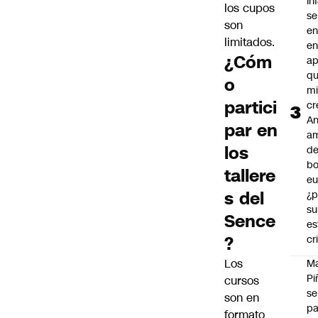
In
los cupos
se
son
en
limitados.
en
¿Cóm
ap
qu
o
m
partici
cr
An
par en
a
los
de
bo
tallere
eu
s del
¿p
su
Sence
es
?
cr
Los
M
Pi
cursos
se
son en
pa
formato