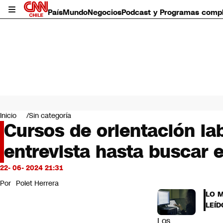
País
Mundo
Negocios
Podcast y Programas comp
País
Mundo
Inicio
Sin categoría
Negocios
Cursos de orientación la
Deportes
entrevista hasta buscar
Programas completos
Cultura
Servicios
22- 06- 2024 21:31
Bits
Por
Polet Herrera
CNN Data
LO 
CNN tiempo
LEÍD
Futuro 360
Los
Opinión