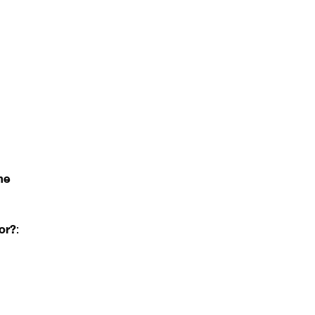
me
or?
: