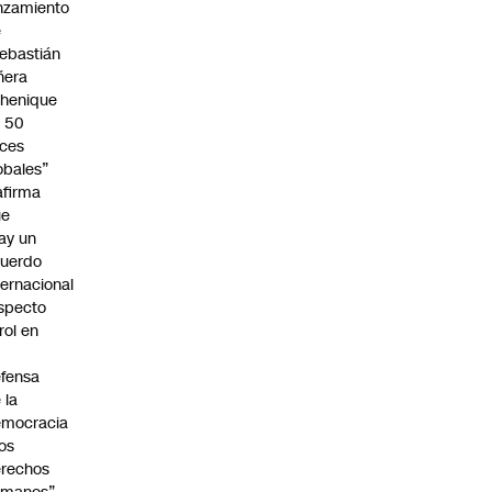
nzamiento
e
ebastián
ñera
henique
 50
ces
obales”
afirma
ue
ay un
uerdo
ternacional
specto
 rol en
fensa
 la
emocracia
los
rechos