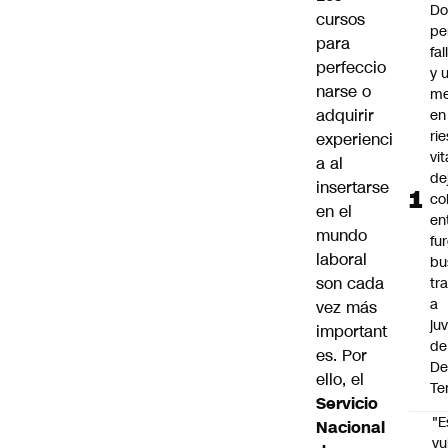
Do
cursos
pe
para
fa
perfeccio
y 
narse o
me
adquirir
en
ri
experienci
vit
a al
de
insertarse
co
en el
en
mundo
fu
laboral
bu
son cada
tr
a
vez más
ju
important
de
es. Por
De
ello, el
Te
Servicio
"E
Nacional
vu