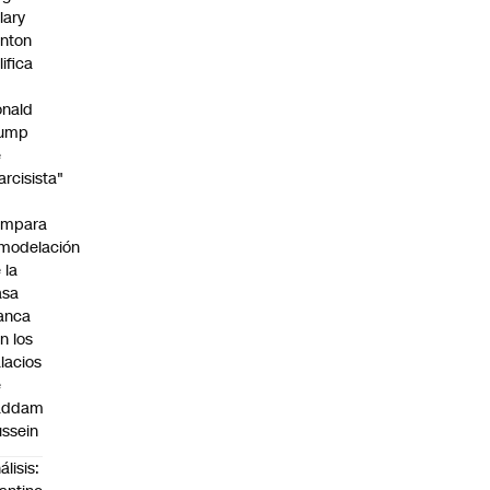
llary
inton
lifica
nald
rump
e
arcisista"
ompara
modelación
 la
asa
anca
n los
lacios
e
addam
ssein
álisis: