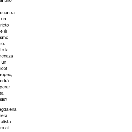
fantino
cuentra
 un
rieto
e él
ismo
eó.
te la
menaza
 un
icot
ropeo,
odrá
perar
ta
isis?
agdalena
ñera
 alista
ra el