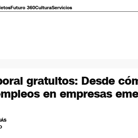
letos
Futuro 360
Cultura
Servicios
boral gratuitos: Desde có
 empleos en empresas em
MÁS
O