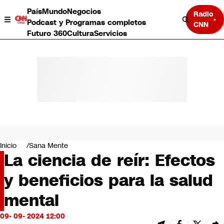
País
Mundo
Negocios
Radio
Podcast y Programas completos
CNN
Futuro 360
Cultura
Servicios
País
Mundo
Negocios
Inicio
Sana Mente
La ciencia de reír: Efectos
Deportes
Programas completos
y beneficios para la salud
Cultura
Servicios
mental
Bits
CNN Data
09- 09- 2024 12:00
CNN tiempo