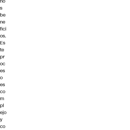
ho
s
be
ne
fici
os.
Es
te
pr
oc
es
o
es
co
m
pl
ejo
y
co