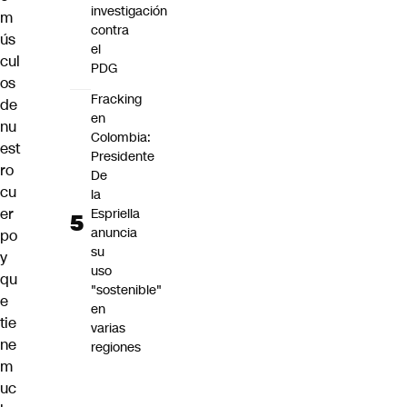
investigación
m
contra
ús
el
cul
PDG
os
Fracking
de
en
nu
Colombia:
est
Presidente
ro
De
cu
la
er
Espriella
anuncia
po
su
y
uso
qu
"sostenible"
e
en
tie
varias
ne
regiones
m
uc