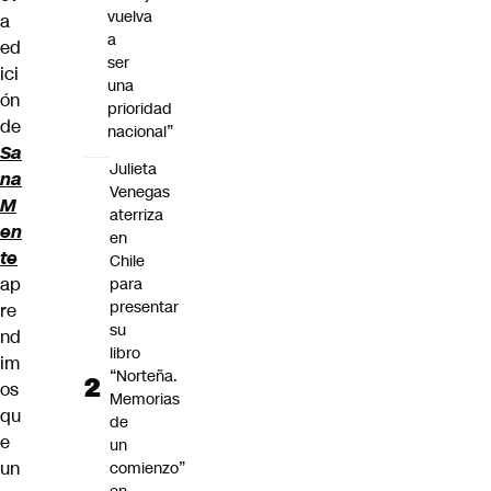
vuelva
a
a
ed
ser
ici
una
ón
prioridad
de
nacional”
Sa
Julieta
na
Venegas
M
aterriza
en
en
te
Chile
ap
para
presentar
re
su
nd
libro
im
“Norteña.
os
Memorias
qu
de
e
un
un
comienzo”