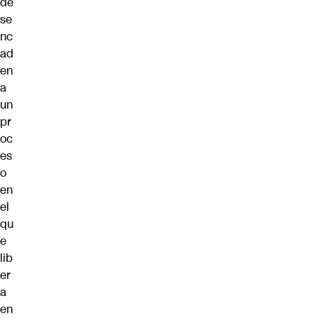
de
se
nc
ad
en
a
un
pr
oc
es
o
en
el
qu
e
lib
er
a
en