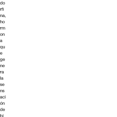
do
rfi
na,
ho
rm
on
a
qu
e
ge
ne
ra
la
se
ns
aci
ón
de
bi