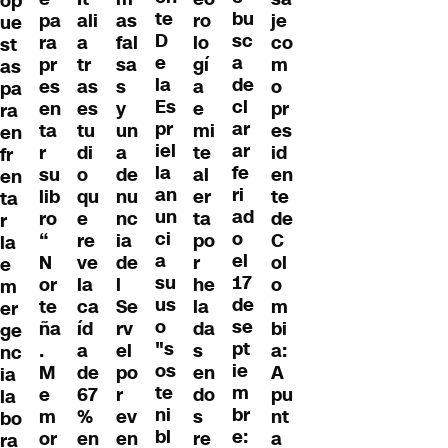
op
te
bu
pa
ali
as
ro
je
ue
D
sc
ra
a
fal
lo
co
st
e
a
pr
tr
sa
gí
m
as
la
de
es
as
s
a
o
pa
Es
cl
en
es
y
e
pr
ra
pr
ar
ta
tu
un
mi
es
en
iel
ar
r
di
a
te
id
fr
la
fe
su
o
de
al
en
en
an
ri
lib
qu
nu
er
te
ta
un
ad
ro
e
nc
ta
de
r
ci
o
“
re
ia
po
C
la
a
el
N
ve
de
r
ol
e
su
17
or
la
l
he
o
m
us
de
te
ca
Se
la
m
er
o
se
ña
íd
rv
da
bi
ge
"s
pt
.
a
el
s
a:
nc
os
ie
M
de
po
en
A
ia
te
m
e
67
r
do
pu
la
ni
br
m
%
ev
s
nt
bo
bl
e:
or
en
en
re
a
ra