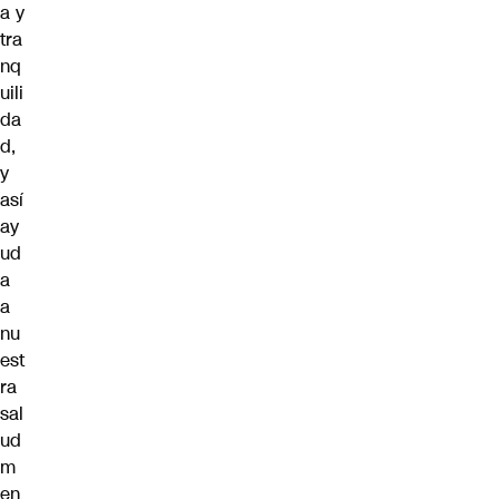
a y
tra
nq
uili
da
d,
y
así
ay
ud
a
a
nu
est
ra
sal
ud
m
en