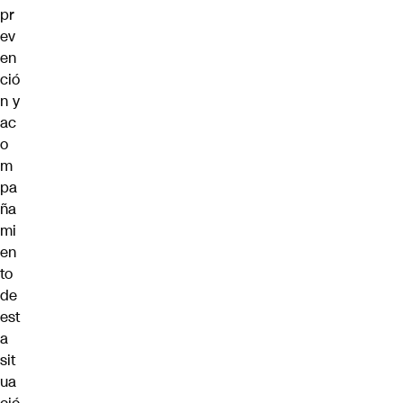
pr
ev
en
ció
n y
ac
o
m
pa
ña
mi
en
to
de
est
a
sit
ua