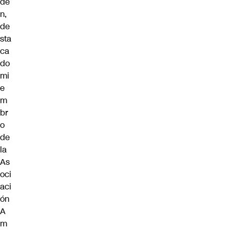
de
n,
de
sta
ca
do
mi
e
m
br
o
de
la
As
oci
aci
ón
A
m