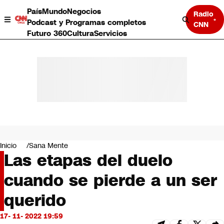
País
Mundo
Negocios
Radio
Podcast y Programas completos
CNN
Futuro 360
Cultura
Servicios
País
Mundo
Negocios
Inicio
Sana Mente
Las etapas del duelo
Deportes
Programas completos
cuando se pierde a un ser
Cultura
Servicios
querido
Bits
CNN Data
17- 11- 2022 19:59
CNN tiempo