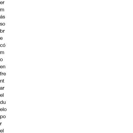
er
m
ás
so
br
e
có
m
o
en
fre
nt
ar
el
du
elo
po
r
el