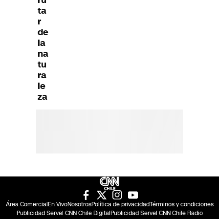
ta
r
de
la
na
tu
ra
le
za
Área Comercial
En Vivo
Nosotros
Política de privacidad
Términos y condiciones
Publicidad Servel CNN Chile Digital
Publicidad Servel CNN Chile Radio