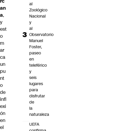
rc
al
an
Zoológico
a
,
Nacional
y
y
al
est
Observatorio
o
Manuel
m
Foster,
ar
paseo
ca
en
un
teleférico
pu
y
seis
nt
lugares
o
para
de
disfrutar
infl
de
exi
la
ón
naturaleza
en
UEFA
el
confirma