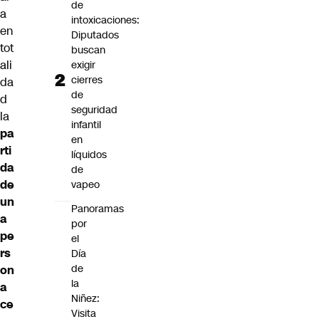
de
a
intoxicaciones:
en
Diputados
tot
buscan
ali
exigir
cierres
da
de
d
seguridad
la
infantil
pa
en
rti
líquidos
da
de
de
vapeo
un
Panoramas
a
por
pe
el
rs
Día
de
on
la
a
Niñez:
ce
Visita