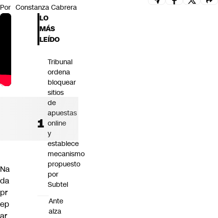
Por
Constanza Cabrera
Futuro 360
LO
Opinión
MÁS
LEÍDO
Tribunal
ordena
bloquear
sitios
de
apuestas
online
y
establece
mecanismo
propuesto
Na
por
da
Subtel
pr
Ante
ep
alza
ar