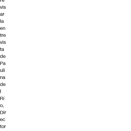
re
vis
ar
la
en
tre
vis
ta
de
Pa
uli
na
de
l
Rí
o
,
Dir
ec
tor