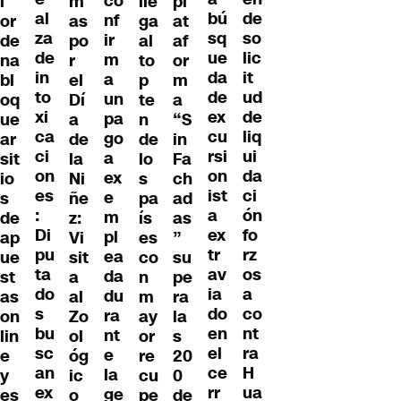
co
l
m
lle
pl
al
de
bú
nf
or
as
ga
at
za
so
sq
ir
de
po
al
af
de
lic
ue
m
na
r
to
or
in
it
da
a
bl
el
p
m
to
ud
de
un
oq
Dí
te
a
xi
de
ex
pa
ue
a
n
“S
ca
liq
cu
go
ar
de
de
in
ci
ui
rsi
a
sit
la
lo
Fa
on
da
on
ex
io
Ni
s
ch
es
ci
ist
e
s
ñe
pa
ad
:
ón
a
m
de
z:
ís
as
Di
fo
ex
pl
ap
Vi
es
”
pu
rz
tr
ea
ue
sit
co
su
ta
os
av
da
st
a
n
pe
do
a
ia
du
as
al
m
ra
s
co
do
ra
on
Zo
ay
la
bu
nt
en
nt
lin
ol
or
s
sc
ra
el
e
e
óg
re
20
an
H
ce
la
y
ic
cu
0
ex
ua
rr
ge
es
o
pe
de