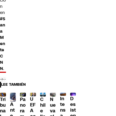
ció
n
en
#S
an
a
M
en
te
C
N
N
.
LEE TAMBIÉN
D
In
U
Tri
Pa
C
N
A
es
te
EF
bu
no
hil
ue
nt
ist
ns
A
na
ra
e
va
e
en
a