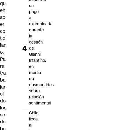
qu
un
eh
pago
ac
a
er
exempleada
durante
co
la
tid
gestión
ian
de
o.
Gianni
Pa
Infantino,
ra
en
tra
medio
de
ba
desmentidos
jar
sobre
el
relación
do
sentimental
lor,
Chile
se
llega
de
al
be