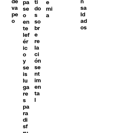
de
n
ti
pa
e
va
sa
do
se
mi
pe
ld
s
o
a
o
ad
so
en
os
br
te
e
lef
re
ér
la
ic
ci
o
ón
y
se
se
nt
is
im
lu
en
ga
ta
re
l
s
pa
ra
di
sf
ru