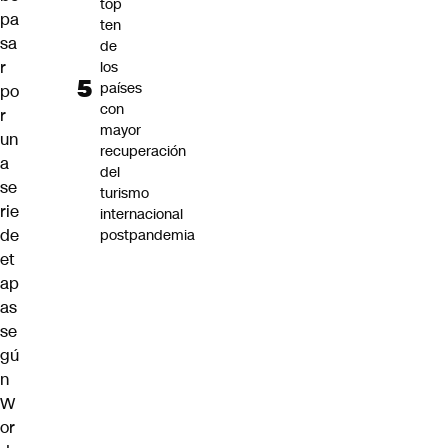
top
pa
ten
sa
de
r
los
países
po
con
r
mayor
un
recuperación
a
del
se
turismo
rie
internacional
de
postpandemia
et
ap
as
se
gú
n
W
or