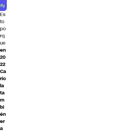
Es
to
po
rq
ue
en
20
22
Ca
rio
la
ta
m
bi
én
er
a