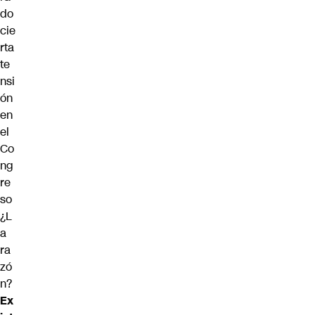
do
cie
rta
te
nsi
ón
en
el
Co
ng
re
so
¿L
a
ra
zó
n?
Ex