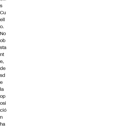
s
Cu
ell
o.
No
ob
sta
nt
e,
de
sd
e
la
op
osi
ció
n
ha