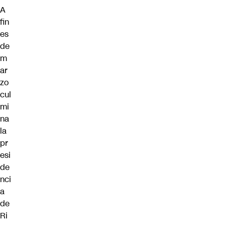
A
fin
es
de
m
ar
zo
cul
mi
na
la
pr
esi
de
nci
a
de
Ri