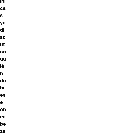
líti
ca
s
ya
di
sc
ut
en
qu
ié
n
de
bi
es
e
en
ca
be
za