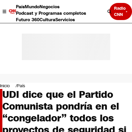
País
Mundo
Negocios
Radio
Podcast y Programas completos
CNN
Futuro 360
Cultura
Servicios
País
Mundo
Negocios
Inicio
País
UDI dice que el Partido
Deportes
Programas completos
Comunista pondría en el
Cultura
Servicios
“congelador” todos los
Bits
CNN Data
proyectos de seguridad si
CNN tiempo