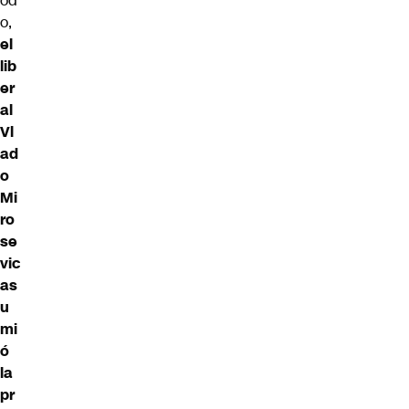
od
o,
el
lib
er
al
Vl
ad
o
Mi
ro
se
vic
as
u
mi
ó
la
pr