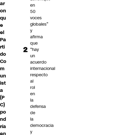
ar
en
on
50
qu
voces
globales”
e
y
el
afirma
Pa
que
rti
“hay
do
un
Co
acuerdo
m
internacional
respecto
un
al
ist
rol
a
en
(P
la
C)
defensa
po
de
nd
la
democracia
ría
y
en