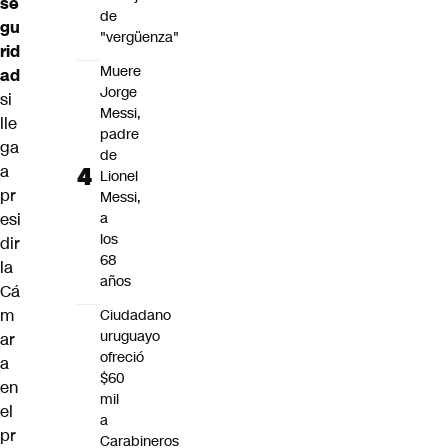
se
de
gu
"vergüenza"
rid
Muere
ad
Jorge
si
Messi,
lle
padre
ga
de
a
Lionel
pr
Messi,
a
esi
los
dir
68
la
años
Cá
m
Ciudadano
uruguayo
ar
ofreció
a
$60
en
mil
el
a
pr
Carabineros