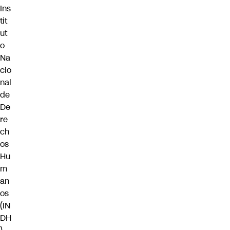
Ins
tit
ut
o
Na
cio
nal
de
De
re
ch
os
Hu
m
an
os
(IN
DH