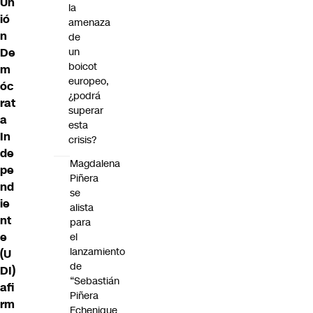
Un
la
ió
amenaza
n
de
un
De
boicot
m
europeo,
óc
¿podrá
rat
superar
a
esta
In
crisis?
de
Magdalena
pe
Piñera
nd
se
ie
alista
nt
para
e
el
lanzamiento
(U
de
DI)
“Sebastián
afi
Piñera
rm
Echenique