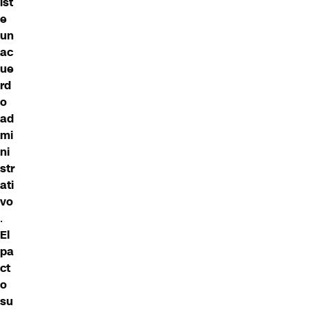
ist
e
un
ac
ue
rd
o
ad
mi
ni
str
ati
vo
.
El
pa
ct
o
su