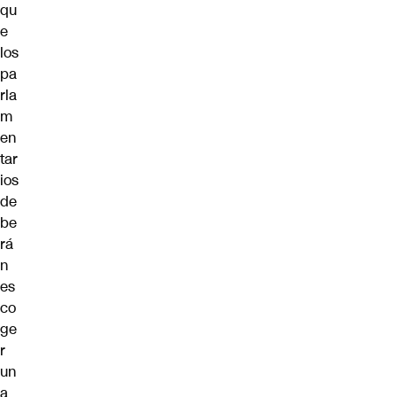
qu
e
los
pa
rla
m
en
tar
ios
de
be
rá
n
es
co
ge
r
un
a