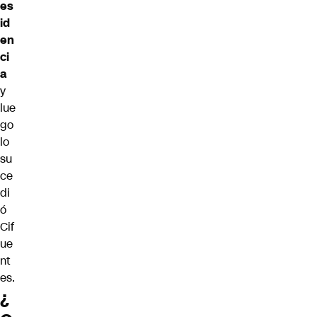
es
id
en
ci
a
y
lue
go
lo
su
ce
di
ó
Cif
ue
nt
es.
¿