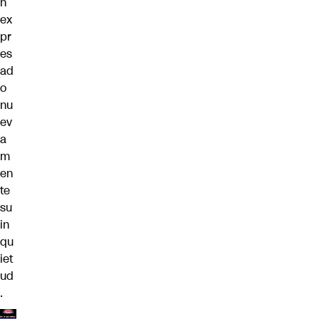
n
ex
pr
es
ad
o
nu
ev
a
m
en
te
su
in
qu
iet
ud
.