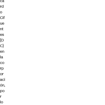
ca
rd
o
Cif
ue
nt
es
(D
C)
en
la
co
rp
or
aci
ón,
po
r
lo