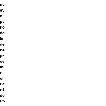
nu
ev
o
pe
rio
do
lo
de
be
pr
es
idi
r
el
Pa
rti
do
Co