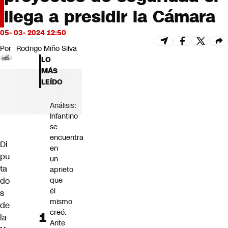
Futuro 360
llega a presidir la Cámara
Opinión
05- 03- 2024 12:50
Por
Rodrigo Miño Silva
LO
MÁS
LEÍDO
Análisis:
Infantino
se
encuentra
Di
en
pu
un
ta
aprieto
que
do
él
s
mismo
de
creó.
la
Ante