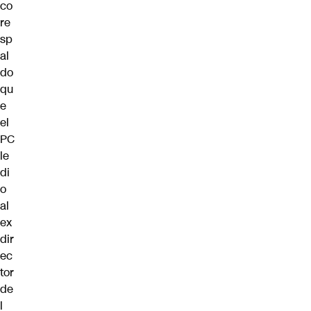
co
re
sp
al
do
qu
e
el
PC
le
di
o
al
ex
dir
ec
tor
de
l