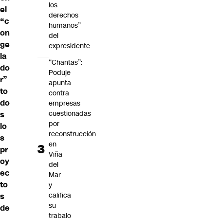
los
el
derechos
“c
humanos”
on
del
ge
expresidente
la
“Chantas”:
do
Poduje
r”
apunta
to
contra
do
empresas
cuestionadas
s
por
lo
reconstrucción
s
en
pr
Viña
oy
del
ec
Mar
to
y
califica
s
su
de
trabajo