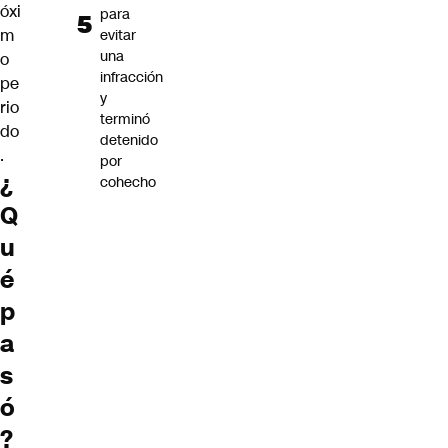
óxi
para
m
evitar
una
o
infracción
pe
y
rio
terminó
do
detenido
.
por
¿
cohecho
Q
u
é
p
a
s
ó
?