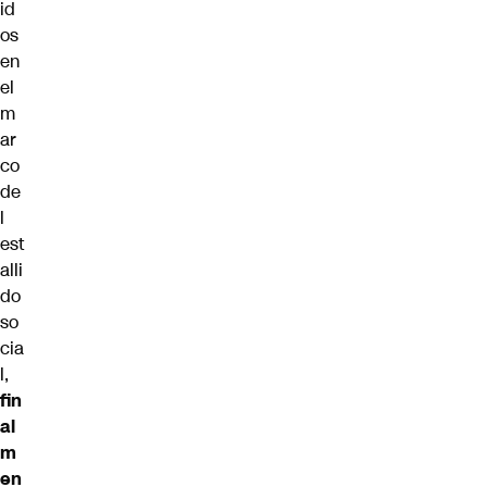
id
os
en
el
m
ar
co
de
l
est
alli
do
so
cia
l,
fin
al
m
en