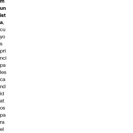
m
un
ist
a
,
cu
yo
s
pri
nci
pa
les
ca
nd
id
at
os
pa
ra
el