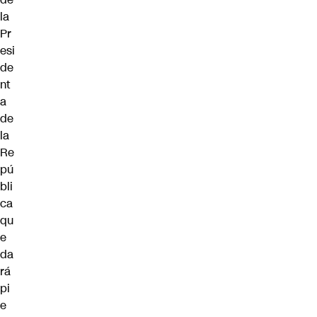
la
Pr
esi
de
nt
a
de
la
Re
pú
bli
ca
qu
e
da
rá
pi
e