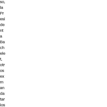
so,
la
Pr
esi
de
nt
a
Ba
ch
ele
t,
otr
os
ex
m
an
da
tar
ios