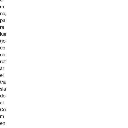
m
ne,
pa
ra
lue
go
co
nc
ret
ar
el
tra
sla
do
al
Ce
m
en