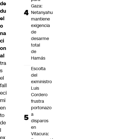
de
Gaza:
du
Netanyahu
el
mantiene
o
exigencia
de
na
desarme
ci
total
on
de
al
Hamás
tra
Escolta
s
del
el
exministro
fall
Luis
eci
Cordero
mi
frustra
en
portonazo
a
to
disparos
de
en
l
Vitacura:
ex