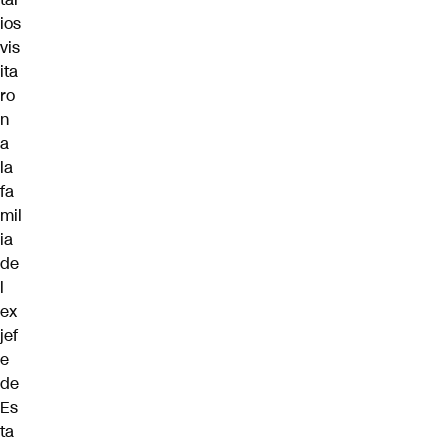
ios
vis
ita
ro
n
a
la
fa
mil
ia
de
l
ex
jef
e
de
Es
ta