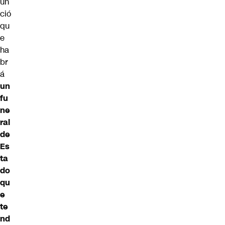
un
ció
qu
e
ha
br
á
un
fu
ne
ral
de
Es
ta
do
qu
e
te
nd