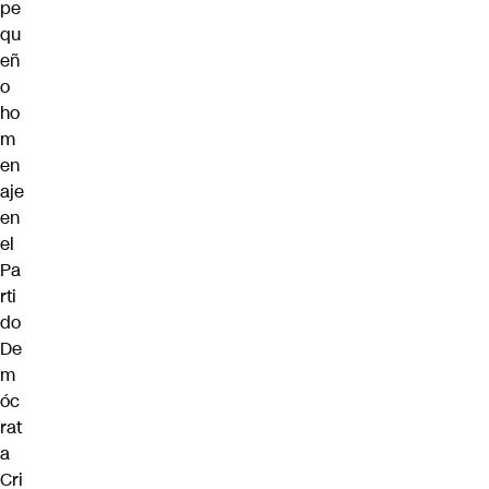
pe
qu
eñ
o
ho
m
en
aje
en
el
Pa
rti
do
De
m
óc
rat
a
Cri