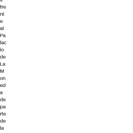
fre
nt
e
al
Pa
lac
io
de
La
M
on
ed
a
de
pa
rte
de
la