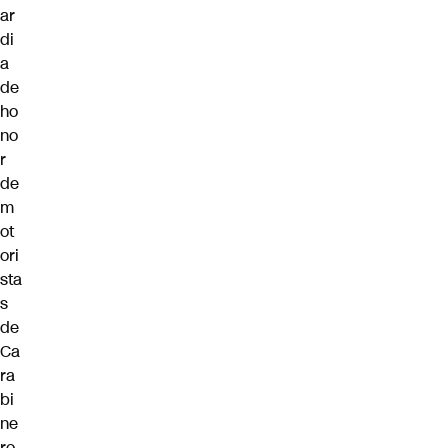
ar
di
a
de
ho
no
r
de
m
ot
ori
sta
s
de
Ca
ra
bi
ne
ro