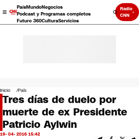
País
Mundo
Negocios
Radio
Podcast y Programas completos
CNN
Futuro 360
Cultura
Servicios
País
Mundo
Negocios
Inicio
País
Tres días de duelo por
Deportes
Programas completos
muerte de ex Presidente
Cultura
Servicios
Patricio Aylwin
Bits
CNN Data
19- 04- 2016 15:42
CNN tiempo