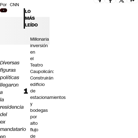
Por
CNN
Futuro 360
LO
Opinión
MÁS
LEÍDO
Millonaria
inversión
en
el
Diversas
Teatro
figuras
Caupolicán:
políticas
Construirán
llegaron
edificio
de
a
estacionamientos
la
y
residencia
bodegas
del
por
ex
alto
mandatario
flujo
en
de