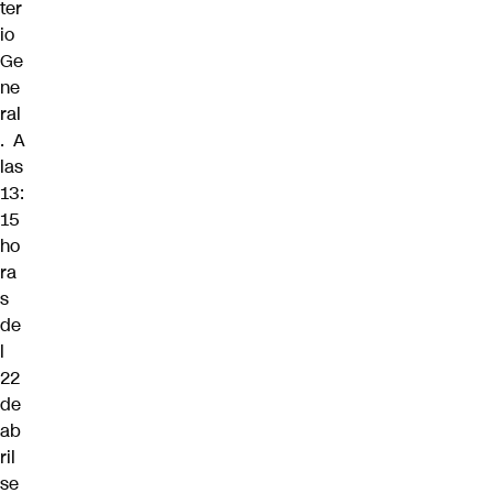
ter
io
Ge
ne
ral
. A
las
13:
15
ho
ra
s
de
l
22
de
ab
ril
se