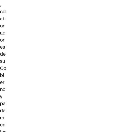
,
col
ab
or
ad
or
es
de
su
Go
bi
er
no
y
pa
rla
m
en
tar