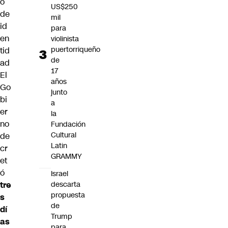
o
US$250
de
mil
id
para
en
violinista
puertorriqueño
tid
de
ad
17
El
años
Go
junto
bi
a
er
la
no
Fundación
Cultural
de
Latin
cr
GRAMMY
et
ó
Israel
tre
descarta
propuesta
s
de
dí
Trump
as
para