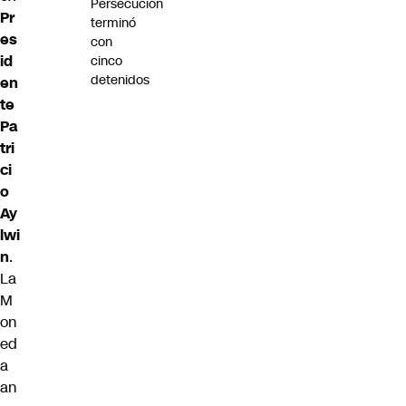
Persecución
Pr
terminó
es
con
id
cinco
detenidos
en
te
Pa
tri
ci
o
Ay
lwi
n
.
La
M
on
ed
a
an