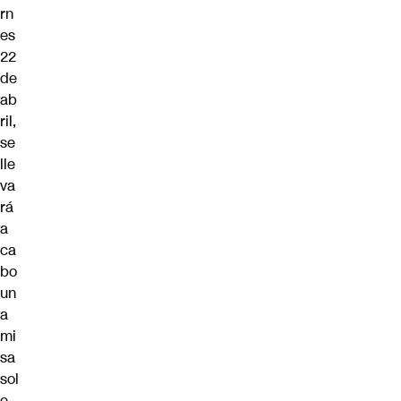
rn
es
22
de
ab
ril,
se
lle
va
rá
a
ca
bo
un
a
mi
sa
sol
e