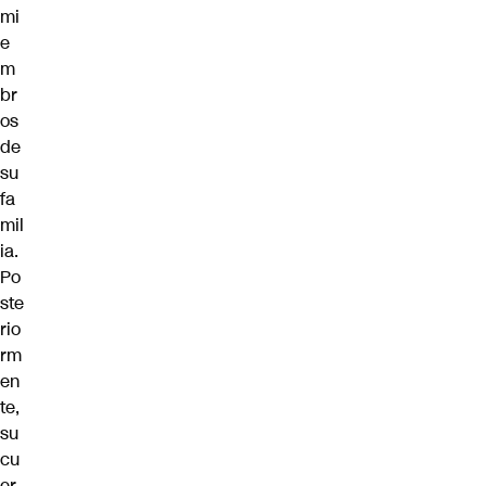
mi
e
m
br
os
de
su
fa
mil
ia.
Po
ste
rio
rm
en
te,
su
cu
er