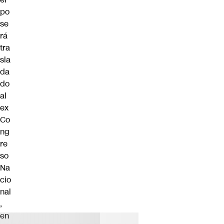
po
se
rá
tra
sla
da
do
al
ex
Co
ng
re
so
Na
cio
nal
,
en