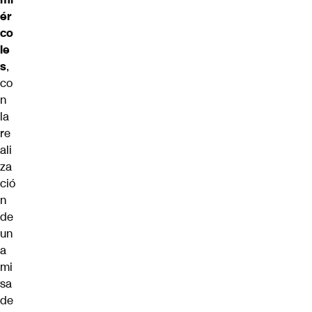
ér
co
le
s
,
co
n
la
re
ali
za
ció
n
de
un
a
mi
sa
de