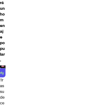
rá
un
ho
m
en
aj
e
po
pu
lar
.
Tr
as
su
de
ce