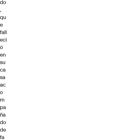
do
,
qu
e
fall
eci
ó
en
su
ca
sa
ac
o
m
pa
ña
do
de
fa