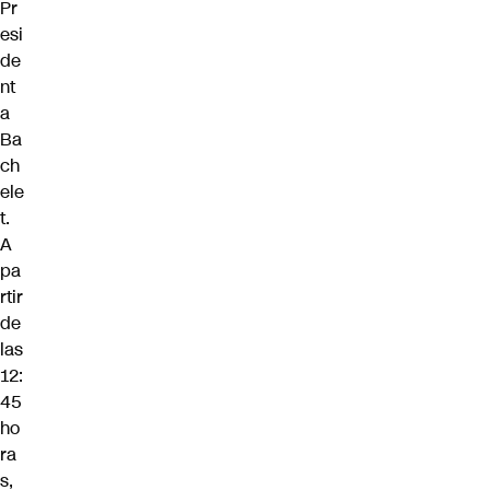
Pr
esi
de
nt
a
Ba
ch
ele
t.
A
pa
rtir
de
las
12:
45
ho
ra
s,