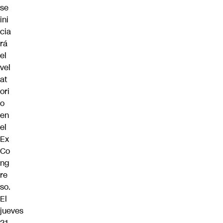
se
ini
cia
rá
el
vel
at
ori
o
en
el
Ex
Co
ng
re
so.
El
jueves
21