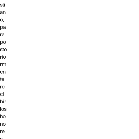
sti
an
o,
pa
ra
po
ste
rio
rm
en
te
re
ci
bir
los
ho
no
re
s