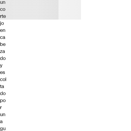
un
co
rte
jo
en
ca
be
za
do
y
es
col
ta
do
po
r
un
a
gu