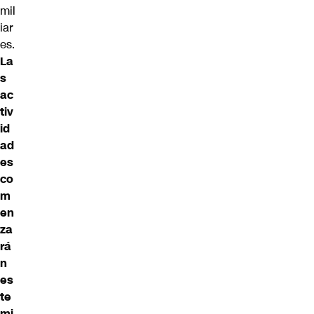
mil
iar
es.
La
s
ac
tiv
id
ad
es
co
m
en
za
rá
n
es
te
mi