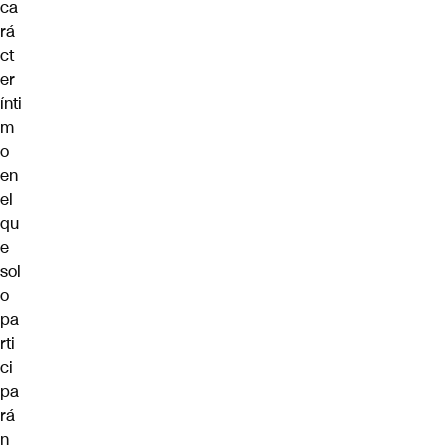
ca
rá
ct
er
ínti
m
o
en
el
qu
e
sol
o
pa
rti
ci
pa
rá
n