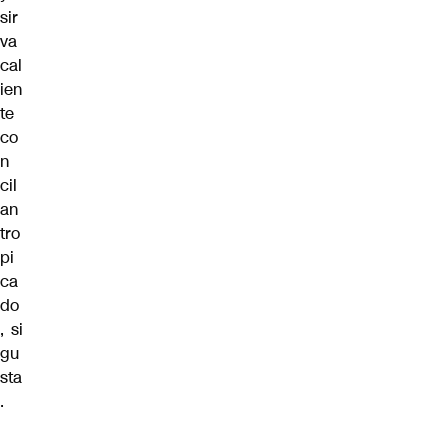
sir
va
cal
ien
te
co
n
cil
an
tro
pi
ca
do
, si
gu
sta
.