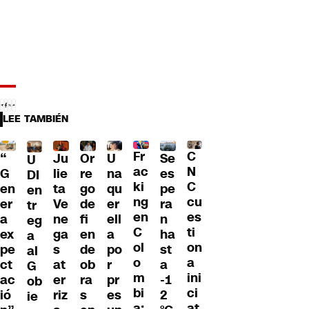
LEE TAMBIÉN
Fr
C
“
Ju
Or
U
Se
U
ac
N
G
lie
re
na
es
DI
ki
C
en
ta
go
qu
pe
en
ng
cu
er
Ve
de
er
ra
tr
en
es
a
ne
fi
ell
n
eg
C
ti
ex
ga
en
a
ha
a
ol
on
pe
s
de
po
st
al
o
a
ct
at
ob
r
a
G
m
ini
ac
er
ra
pr
-1
ob
bi
ci
ió
riz
s
es
2
ie
a:
at