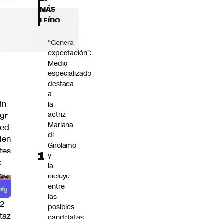
Futuro 360
MÁS
Opinión
LEÍDO
“Genera
expectación”:
Medio
especializado
destaca
a
In
la
actriz
gr
Mariana
ed
di
ien
Girolamo
tes
y
:
la
incluye
entre
las
2
posibles
taz
candidatas