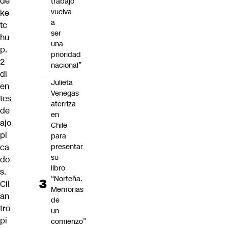
de
trabajo
vuelva
ke
a
tc
ser
hu
una
p.
prioridad
2
nacional”
di
Julieta
en
Venegas
tes
aterriza
de
en
ajo
Chile
pi
para
ca
presentar
su
do
libro
s.
“Norteña.
Cil
Memorias
an
de
tro
un
pi
comienzo”