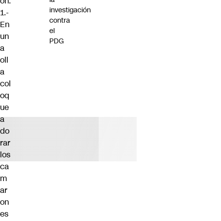
ón:
investigación
1.-
contra
En
el
un
PDG
a
oll
a
col
oq
ue
a
do
rar
los
ca
m
ar
on
es