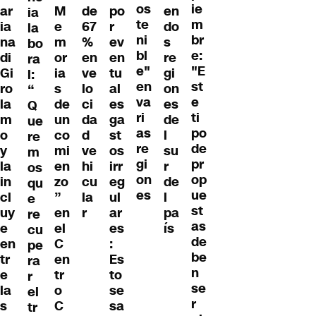
os
ie
ar
M
de
po
en
ia
te
m
ia
e
67
r
do
la
ni
br
na
m
%
ev
s
bo
bl
e:
di
or
en
en
re
ra
e"
"E
Gi
ia
ve
tu
gi
l:
en
st
ro
s
lo
al
on
“
va
e
la
de
ci
es
es
Q
ri
ti
m
un
da
ga
de
ue
as
po
o
co
d
st
l
re
re
de
y
mi
ve
os
su
m
gi
pr
la
en
hi
irr
r
os
on
op
in
zo
cu
eg
de
qu
es
ue
cl
”
la
ul
l
e
st
uy
en
r
ar
pa
re
as
e
el
es
ís
cu
de
en
C
:
pe
be
tr
en
Es
ra
n
e
tr
to
r
se
la
o
se
el
r
s
C
sa
tr