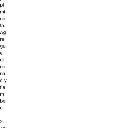
pi
mi
en
ta.
Ag
re
gu
e
el
co
ña
c y
fla
m
be
e.
2.-