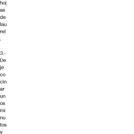
hoj
as
de
lau
rel
.
3.-
De
je
co
cin
ar
un
os
mi
nu
tos
y