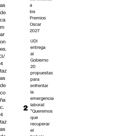
as
a
los
de
Premios
ca
Oscar
m
2027
ar
UDI
on
entrega
es.
al
3/
Gobierno
4
20
taz
propuestas
as
para
de
enfrentar
la
co
emergencia
ña
laboral:
c.
“Queremos
4
que
taz
recuperar
as
el