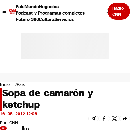
País
Mundo
Negocios
Radio
Podcast y Programas completos
CNN
Futuro 360
Cultura
Servicios
País
Mundo
Negocios
Inicio
País
Sopa de camarón y
Deportes
Programas completos
ketchup
Cultura
Servicios
16- 05- 2012 12:06
Bits
CNN Data
Por
CNN
CNN tiempo
LO