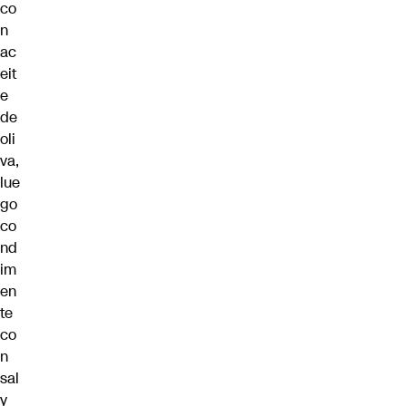
co
n
ac
eit
e
de
oli
va,
lue
go
co
nd
im
en
te
co
n
sal
y