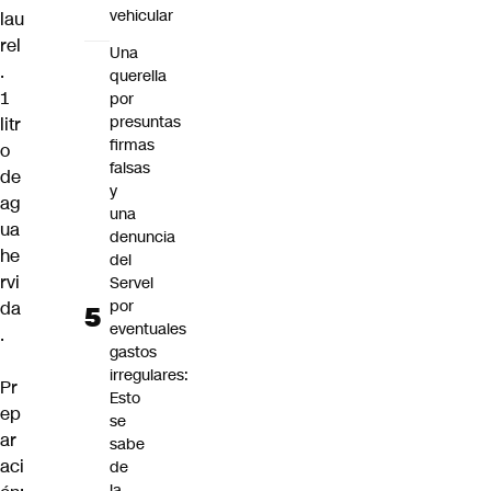
vehicular
lau
rel
Una
.
querella
1
por
presuntas
litr
firmas
o
falsas
de
y
ag
una
ua
denuncia
he
del
rvi
Servel
por
da
eventuales
.
gastos
irregulares:
Pr
Esto
ep
se
ar
sabe
aci
de
la