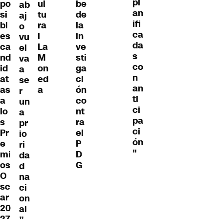
pl
po
ul
be
ab
an
si
tu
de
aj
ifi
bl
ra
la
o
ca
es
l
in
vu
da
ca
La
ve
el
s
nd
M
sti
va
co
id
on
ga
a
n
at
ed
ci
se
an
as
a
ón
r
ti
a
co
un
ci
lo
nt
a
pa
s
ra
pr
ci
Pr
el
io
ón
e
P
ri
"
mi
D
da
os
G
d
O
na
sc
ci
ar
on
20
al
27