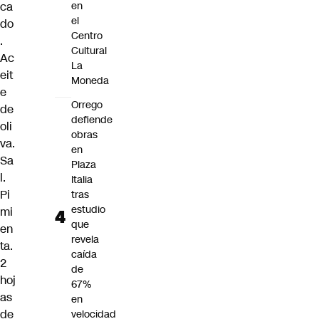
ca
en
el
do
Centro
.
Cultural
Ac
La
eit
Moneda
e
Orrego
de
defiende
oli
obras
va.
en
Sa
Plaza
l.
Italia
Pi
tras
estudio
mi
que
en
revela
ta.
caída
2
de
hoj
67%
as
en
de
velocidad