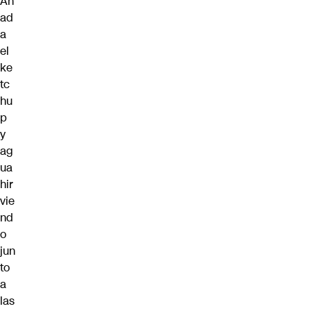
Añ
ad
a
el
ke
tc
hu
p
y
ag
ua
hir
vie
nd
o
jun
to
a
las