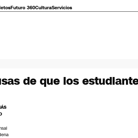
letos
Futuro 360
Cultura
Servicios
usas de que los estudian
MÁS
O
nsal
dena