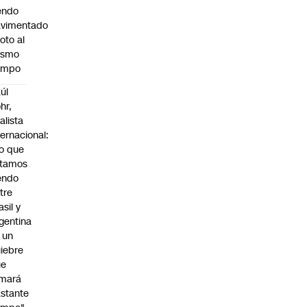
endo
avimentado
roto al
ismo
empo
úl
hr,
alista
ternacional:
o que
stamos
endo
tre
asil y
gentina
 un
iebre
ue
omará
stante