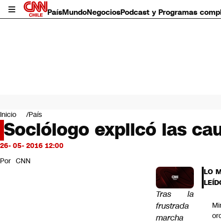
País
Mundo
Negocios
Podcast y Programas comp
País
Mundo
Inicio
País
Negocios
Sociólogo explicó las ca
Deportes
Programas completos
26- 05- 2016 12:00
Cultura
Por
CNN
Servicios
LO 
Bits
LEÍD
CNN Data
Tras la
CNN tiempo
frustrada
Mi
Futuro 360
or
marcha
Opinión