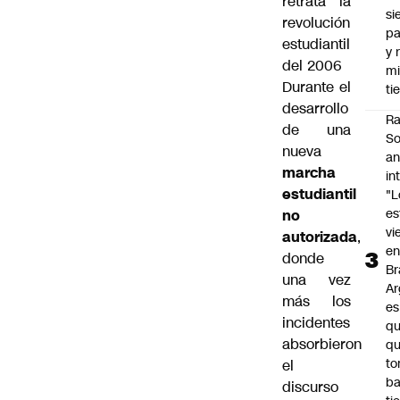
retrata la
si
revolución
p
estudiantil
y 
del 2006
m
Durante el
ti
desarrollo
Ra
de una
So
nueva
an
marcha
in
estudiantil
"L
e
no
vi
autorizada
,
en
donde
Br
una vez
Ar
más los
es
incidentes
qu
absorbieron
q
t
el
ba
discurso