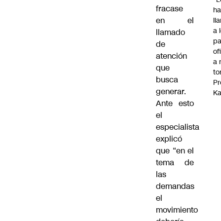
fracase
ha
en el
ll
a 
llamado
pa
de
of
atención
a 
que
to
busca
Pr
generar.
Ka
Ante esto
el
especialista
explicó
que “en el
tema de
las
demandas
el
movimiento