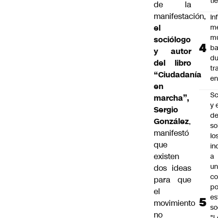
ti
de la
manifestación,
In
el
m
m
sociólogo
ba
y autor
du
del libro
tr
“Ciudadanía
en
en
Sc
marcha”,
y 
Sergio
d
González
,
so
manifestó
lo
que
in
existen
a
un
dos ideas
c
para que
po
el
es
movimiento
so
no
"L