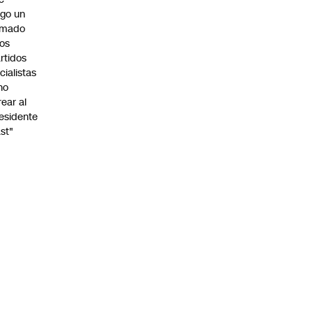
go un
amado
los
rtidos
icialistas
no
rear al
esidente
st"