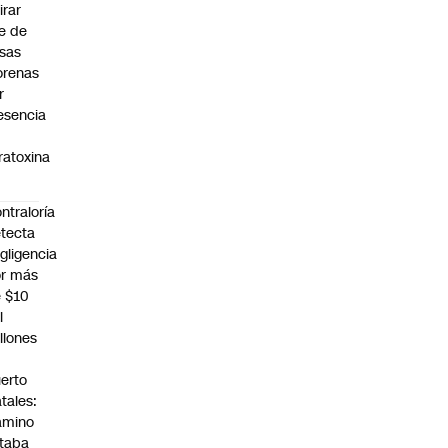
irar
te de
sas
renas
r
esencia
ratoxina
ntraloría
tecta
gligencia
r más
 $10
l
llones
n
erto
tales:
amino
taba