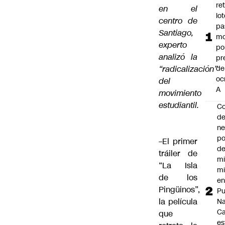
ret
en el
lo
centro de
pa
Santiago,
mo
experto
po
analizó la
pr
“radicalización”
de
oc
del
A
movimiento
estudiantil.
Co
de
ne
po
–
El primer
de
tráiler de
mi
“La Isla
mi
de los
e
Pingüinos”,
Pu
la película
Na
C
que
es