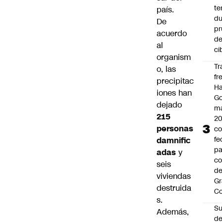
te
país.
du
De
pr
acuerdo
d
al
ci
organism
Tr
o, las
fr
precipitac
Ha
iones han
Go
dejado
ma
215
2
personas
c
fe
damnific
pa
adas
y
co
seis
de
viviendas
Gr
destruida
C
s.
Su
Además,
d