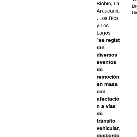
Biobío, La
Br
Araucanía
Di
, Los Ríos
y Los
Lagos
“
se regist
ran
diversos
eventos
de
remoción
en masa
con
afectació
n a vías
de
tránsito
vehicular,
desborde