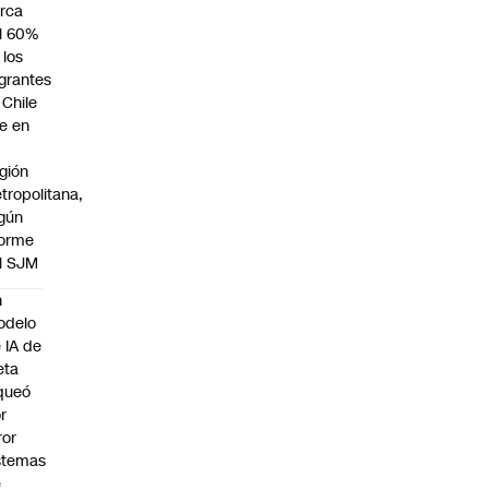
rca
l 60%
 los
grantes
 Chile
ve en
gión
tropolitana,
gún
forme
l SJM
n
odelo
 IA de
eta
queó
r
ror
stemas
e