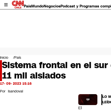
País
Mundo
Negocios
Podcast y Programas comp
País
Mundo
Inicio
País
Negocios
Sistema frontal en el su
Deportes
11 mil aislados
Programas completos
Cultura
Servicios
17- 09- 2023 15:16
Bits
Por
lsandoval
CNN Data
LO 
CNN tiempo
LEÍD
Futuro 360
El
Opinión