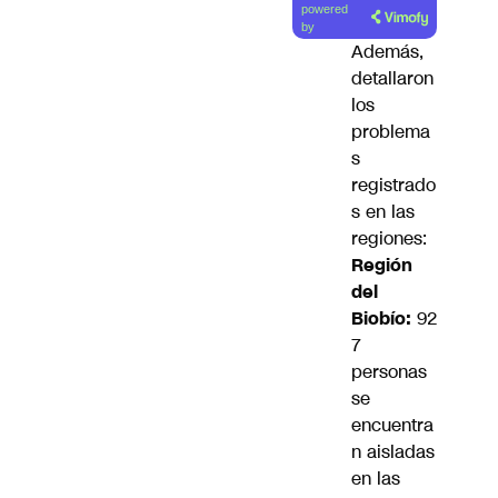
powered
artículo
by
Además,
detallaron
los
problema
s
registrado
s en las
regiones:
Región
del
Biobío:
92
7
personas
se
encuentra
n aisladas
en las