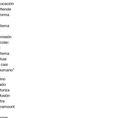
ucación
fiende
forma
stema
e
misión
colar:
l
stema
tual
 casi
nhumano”
ino
ido
toriza
 fusión
tre
aramount
rner