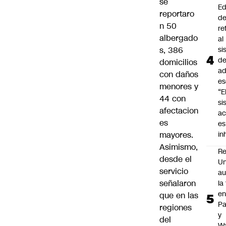
se
Ed
reportaro
de
n 50
re
albergado
al
s, 386
si
d
domicilios
ad
con daños
es
menores y
“E
44 con
si
afectacion
ac
es
es
mayores.
i
Asimismo,
Re
desde el
Un
servicio
au
señalaron
la
en
que en las
P
regiones
y
del
Wa