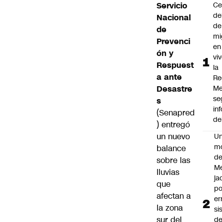
Servicio
Ce
de
Nacional
de
de
mi
Prevenci
en
ón y
vi
Respuest
la
a ante
Re
Desastre
Me
se
s
in
(Senapred
de
) entregó
un nuevo
U
m
balance
de
sobre las
M
lluvias
ja
que
po
afectan a
er
la zona
si
sur del
d