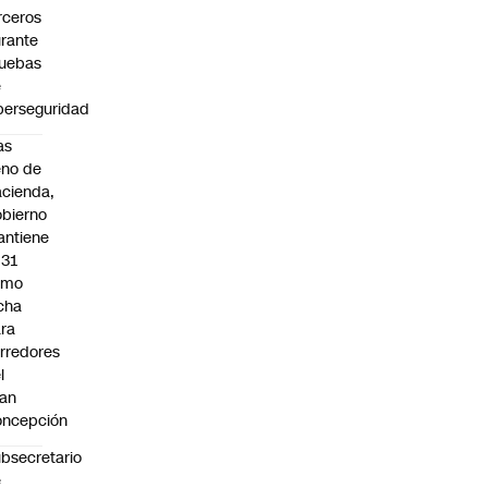
rceros
rante
uebas
e
berseguridad
as
eno de
cienda,
bierno
ntiene
031
omo
cha
ra
rredores
l
an
oncepción
bsecretario
e