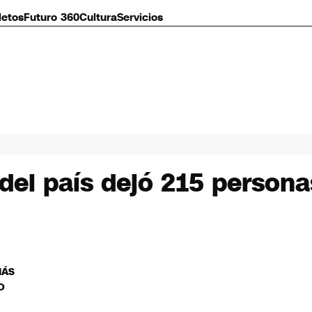
letos
Futuro 360
Cultura
Servicios
r del país dejó 215 perso
MÁS
O