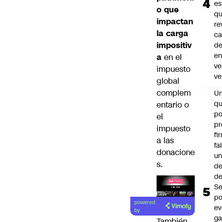
es
o que
q
impactan
re
la carga
ca
impositiv
d
e
a
en el
ve
impuesto
ve
global
complem
U
qu
entario o
po
el
pr
impuesto
fi
a las
fa
donacione
u
s.
de
de
Se
po
Lea el
powered
ev
artículo
by
ga
También