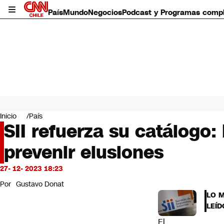
País
Mundo
Negocios
Podcast y Programas comp
País
Mundo
Inicio
País
Negocios
SII refuerza su catálogo
Deportes
prevenir elusiones
Programas completos
Cultura
Servicios
27- 12- 2023 18:23
Bits
Por
Gustavo Donat
CNN Data
LO 
CNN tiempo
LEÍD
Futuro 360
El
Opinión