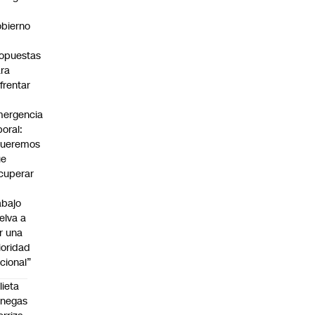
bierno
0
opuestas
ra
frentar
ergencia
boral:
Queremos
ue
cuperar
abajo
elva a
r una
ioridad
cional”
lieta
enegas