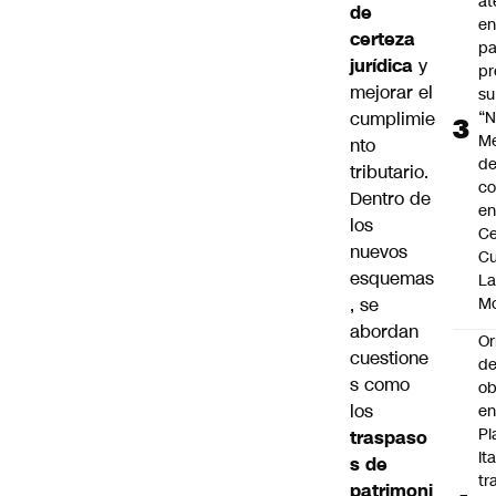
at
de
en
certeza
pa
jurídica
y
pr
mejorar el
su
cumplimie
“N
M
nto
de
tributario.
co
Dentro de
en
los
Ce
nuevos
Cu
esquemas
L
, se
M
abordan
Or
cuestione
de
s como
ob
los
e
Pl
traspaso
Ita
s de
tr
patrimoni