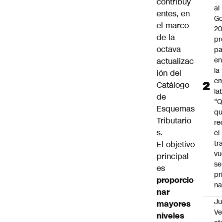
contribuy
al
entes, en
Go
el marco
2
de la
pr
octava
pa
en
actualizac
la
ión del
em
Catálogo
la
de
“
Esquemas
q
Tributario
re
s.
el
tr
El objetivo
vu
principal
se
es
pr
proporcio
na
nar
Ju
mayores
V
niveles