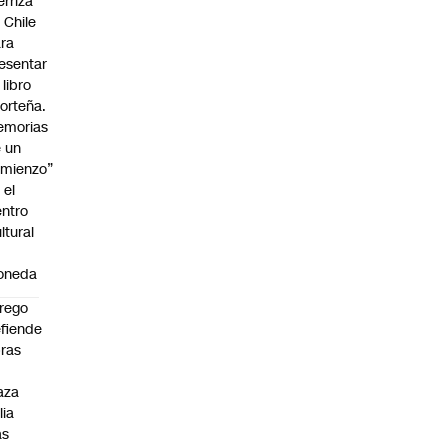
erriza
 Chile
ra
esentar
 libro
orteña.
emorias
 un
mienzo”
 el
ntro
ltural
a
oneda
rego
fiende
ras
n
aza
lia
as