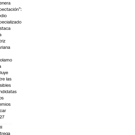
enera
pectación”:
dio
pecializado
staca
a
triz
riana
rolamo
a
cluye
tre las
sibles
ndidatas
los
emios
car
27
I
trega