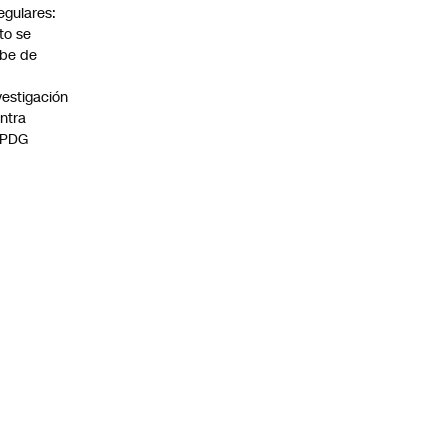
regulares:
to se
be de
vestigación
ntra
 PDG