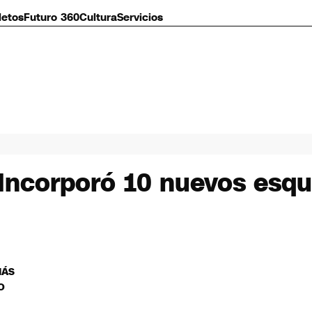
letos
Futuro 360
Cultura
Servicios
: Incorporó 10 nuevos esq
MÁS
O