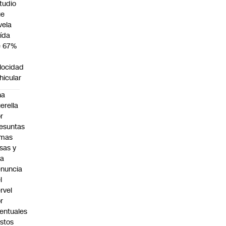
tudio
ue
vela
ída
e 67%
n
locidad
hicular
na
erella
r
esuntas
rmas
lsas y
na
nuncia
l
rvel
r
entuales
stos