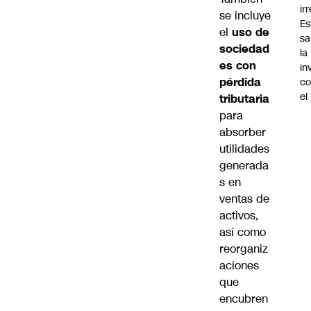
ir
se incluye
Es
el
uso de
sa
sociedad
la
es con
in
pérdida
co
el
tributaria
para
absorber
utilidades
generada
s en
ventas de
activos,
así como
reorganiz
aciones
que
encubren