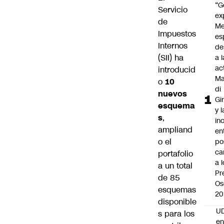
“G
Servicio
ex
de
Me
Impuestos
es
Internos
de
(SII) ha
a l
ac
introducid
Ma
o
10
di
nuevos
Gi
esquema
y l
s
,
in
ampliand
en
o el
po
ca
portafolio
a 
a un total
Pr
de 85
Os
esquemas
20
disponible
UD
s para los
en