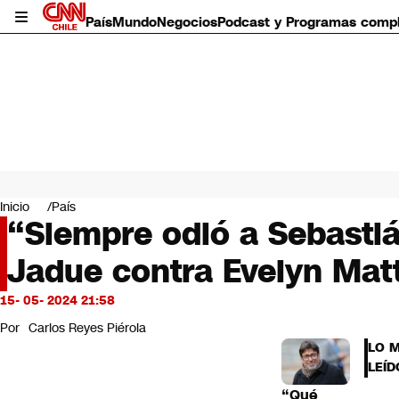
País
Mundo
Negocios
Podcast y Programas comp
País
Mundo
Inicio
País
Negocios
“Siempre odió a Sebastiá
Deportes
Jadue contra Evelyn Mat
Programas completos
Cultura
Servicios
15- 05- 2024 21:58
Bits
Por
Carlos Reyes Piérola
CNN Data
LO 
CNN tiempo
LEÍD
Futuro 360
“Qué
Opinión