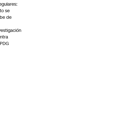
regulares:
to se
be de
vestigación
ntra
 PDG