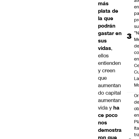
at
más
en
plata de
pa
la que
pr
podrán
su
gastar en
“N
M
sus
de
vidas
,
co
ellos
en
entienden
Ce
y creen
Cu
que
L
aumentan
M
do capital
Or
aumentan
de
vida y
ha
ob
ce poco
e
Pl
nos
Ita
demostra
tr
ron que