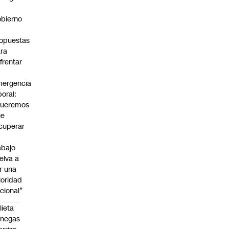
bierno
0
opuestas
ra
frentar
ergencia
boral:
Queremos
ue
cuperar
abajo
elva a
r una
ioridad
cional”
lieta
enegas