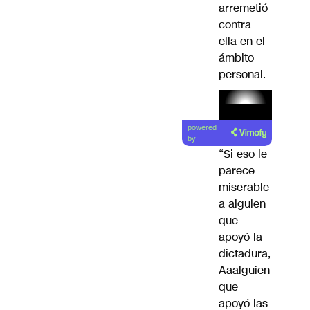
arremetió
contra
ella en el
ámbito
personal.
Lea el
powered
artículo
by
“Si eso le
parece
miserable
a alguien
que
apoyó la
dictadura,
Aaalguien
que
apoyó las