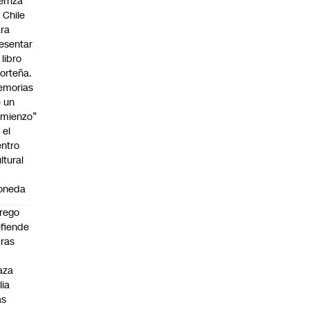
erriza
 Chile
ra
esentar
 libro
orteña.
emorias
 un
mienzo”
 el
ntro
ltural
a
oneda
rego
fiende
ras
n
aza
lia
as