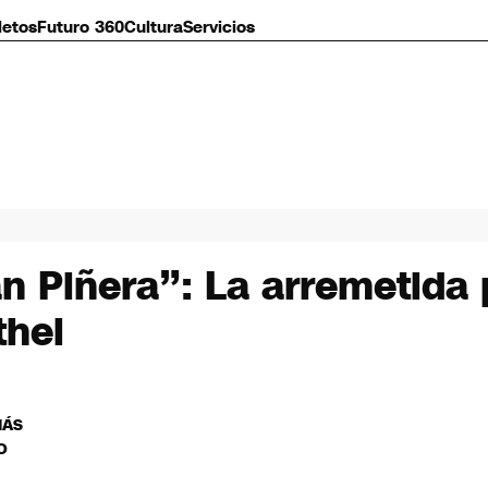
letos
Futuro 360
Cultura
Servicios
n Piñera”: La arremetida 
thei
MÁS
O