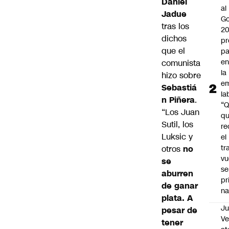
Daniel
al
Jadue
Go
tras los
2
dichos
pr
que el
pa
en
comunista
la
hizo sobre
em
Sebastiá
la
n Piñera
.
“
“Los Juan
q
Sutil, los
re
Luksic y
el
tr
otros
no
vu
se
se
aburren
pr
de ganar
na
plata. A
Ju
pesar de
V
tener