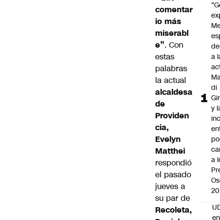
“G
comentar
ex
io más
Me
miserabl
es
e”
. Con
de
estas
a l
ac
palabras
Ma
la actual
di
alcaldesa
Gi
de
y l
Providen
in
cia,
en
Evelyn
po
ca
Matthei
a 
respondió
Pr
el pasado
Os
jueves a
20
su par de
UD
Recoleta,
en