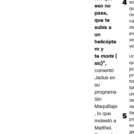
es
eso no
q
pasa,
re
que te
ca
subís a
d
e
un
ve
helicópte
ve
ro y
te
morís
(
U
qu
sic)”,
po
comentó
pr
Jadue en
fi
su
fa
programa
u
Sin
de
Maquillaje
de
Se
, lo que
po
molestó a
ev
Matthei.
ga