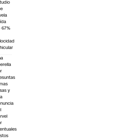
tudio
ue
vela
ída
e 67%
n
locidad
hicular
na
erella
r
esuntas
rmas
lsas y
na
nuncia
l
rvel
r
entuales
stos