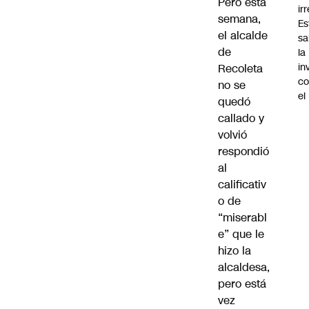
Pero esta
ir
semana,
Es
el alcalde
sa
de
la
in
Recoleta
co
no se
el
quedó
callado y
volvió
respondió
al
calificativ
o de
“miserabl
e” que le
hizo la
alcaldesa,
pero está
vez