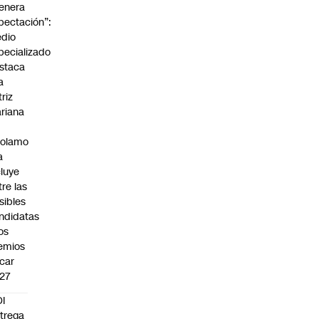
enera
pectación”:
dio
pecializado
staca
a
triz
riana
rolamo
a
cluye
tre las
sibles
ndidatas
los
emios
car
27
I
trega