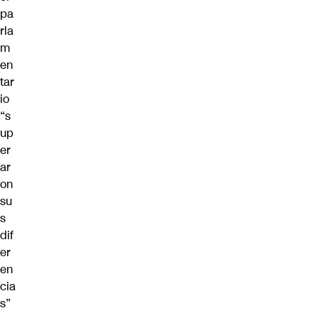
pa
rla
m
en
tar
io
“s
up
er
ar
on
su
s
dif
er
en
cia
s”