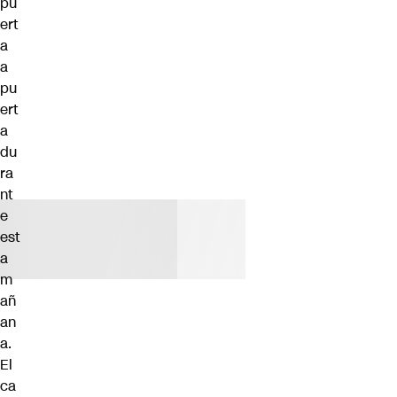
pu
ert
a
a
pu
ert
a
du
ra
nt
e
est
a
m
añ
an
a.
El
ca