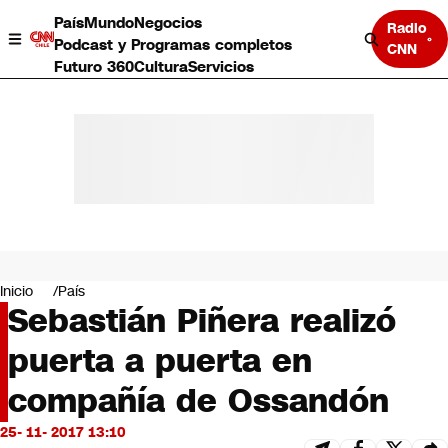
País
Mundo
Negocios
Radio
Podcast y Programas completos
CNN
Futuro 360
Cultura
Servicios
País
Mundo
Negocios
Inicio
País
Sebastián Piñera realizó
Deportes
Programas completos
puerta a puerta en
Cultura
Servicios
compañía de Ossandón
Bits
CNN Data
25- 11- 2017 13:10
CNN tiempo