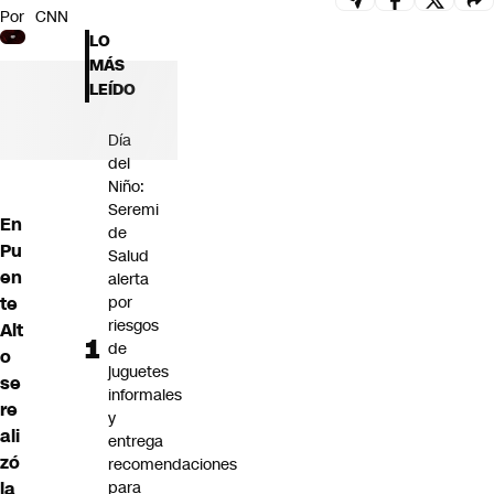
Por
CNN
Futuro 360
LO
Opinión
MÁS
LEÍDO
Día
del
Niño:
Seremi
En
de
Pu
Salud
en
alerta
te
por
riesgos
Alt
de
o
juguetes
se
informales
re
y
ali
entrega
zó
recomendaciones
la
para