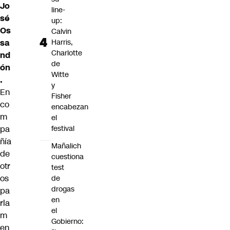
Jo
line-
sé
up:
Os
Calvin
sa
Harris,
Charlotte
nd
de
ón
Witte
.
y
En
Fisher
co
encabezan
m
el
pa
festival
ñía
Mañalich
de
cuestiona
otr
test
os
de
drogas
pa
en
rla
el
m
Gobierno:
en