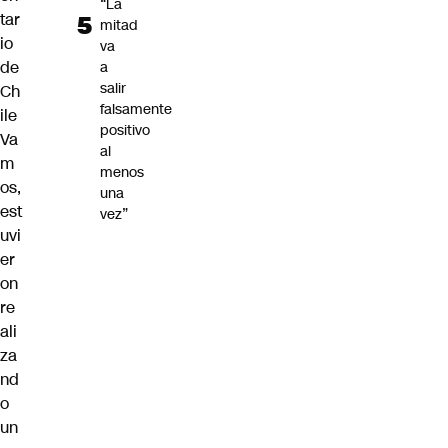
“La
tar
mitad
io
va
de
a
salir
Ch
falsamente
ile
positivo
Va
al
m
menos
os,
una
est
vez”
uvi
er
on
re
ali
za
nd
o
un