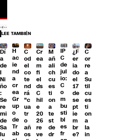
LEE TAMBIÉN
H
IP
Dí
¿F
C
Cr
M
C
ac
C
a
er
od
ea
añ
or
ie
de
de
ia
el
m
ali
re
nd
jul
l
do
co
fi
ch
a
a
io:
Ni
el
te
el
cu
Su
cr
C
ño
17
nd
ds
es
til
ea
o
:
de
rá
C
ti
cu
Gr
m
Se
se
"c
hil
on
es
up
bu
re
pt
ua
e
a
ti
o
sti
mi
ie
tr
20
te
on
de
bl
de
m
o
26
st
a
Tr
es
Sa
br
añ
re
de
la
ab
fr
lu
e?
os
ve
dr
in