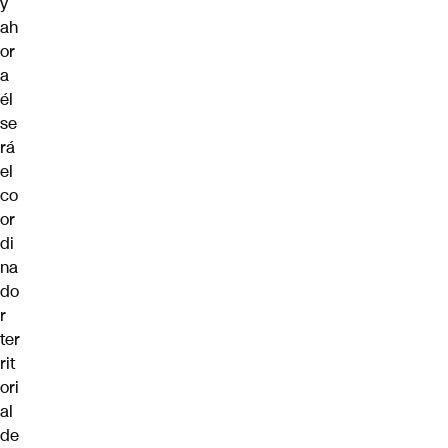
y
ah
or
a
él
se
rá
el
co
or
di
na
do
r
ter
rit
ori
al
de