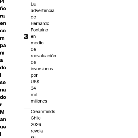
Pi
La
ñe
advertencia
ra
de
en
Bernardo
Fontaine
co
en
m
medio
pa
de
ñí
reevaluación
a
de
de
inversiones
l
por
US$
se
34
na
mil
do
millones
r
M
Creamfields
Chile
an
2026
ue
revela
l
su