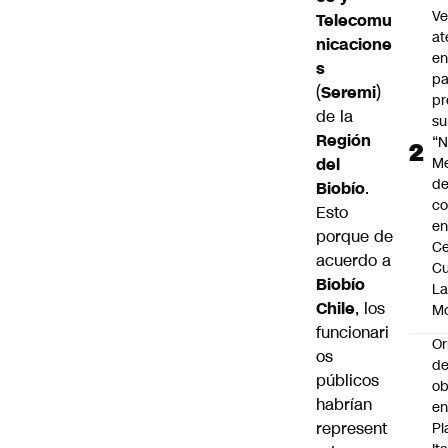
V
Telecomu
at
nicacione
en
s
pa
(
Seremi
)
pr
de la
su
Región
“N
del
M
de
Biobío
.
co
Esto
en
porque de
Ce
acuerdo a
Cu
Biobío
L
Chile
, los
M
funcionari
Or
os
de
públicos
ob
habrían
e
represent
Pl