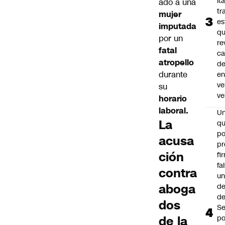
Ita
ado a una
tr
mujer
es
imputada
q
por un
re
fatal
ca
atropello
d
durante
e
ve
su
ve
horario
laboral.
U
La
qu
po
acusa
pr
ción
fi
fa
contra
u
aboga
de
de
dos
Se
de la
po