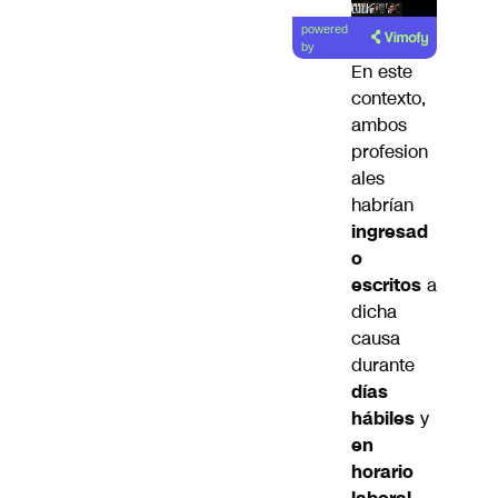
Lea el
powered
artículo
by
En este
contexto,
ambos
profesion
ales
habrían
ingresad
o
escritos
a
dicha
causa
durante
días
hábiles
y
en
horario