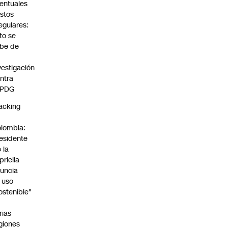
entuales
stos
regulares:
to se
be de
vestigación
ntra
 PDG
acking
n
lombia:
esidente
 la
priella
uncia
 uso
ostenible"
n
rias
giones