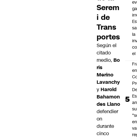
ev
Serem
ga
ir
i de
Es
Trans
sa
la
portes
in
Según el
co
citado
el
medio,
Bo
Fr
ris
e
Merino
Co
Lavanchy
Pr
y
Harold
De
Es
Bahamon
an
des Llano
su
defendier
"s
on
e
durante
va
cinco
re