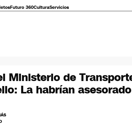
letos
Futuro 360
Cultura
Servicios
 Ministerio de Transport
llo: La habrían asesorado
MÁS
O