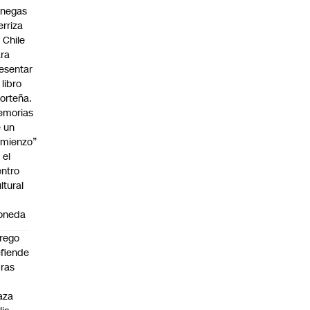
enegas
erriza
 Chile
ra
esentar
 libro
orteña.
emorias
 un
mienzo”
 el
ntro
ltural
a
oneda
rego
fiende
ras
n
aza