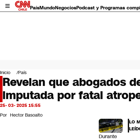
País
Mundo
Negocios
Podcast y Programas comp
País
Mundo
Inicio
País
Negocios
Revelan que abogados del
Deportes
imputada por fatal atrope
Programas completos
Cultura
Servicios
25- 03- 2025 15:55
Bits
Por
Hector Basoalto
CNN Data
LO 
CNN tiempo
LEÍD
Futuro 360
Durante
Opinión