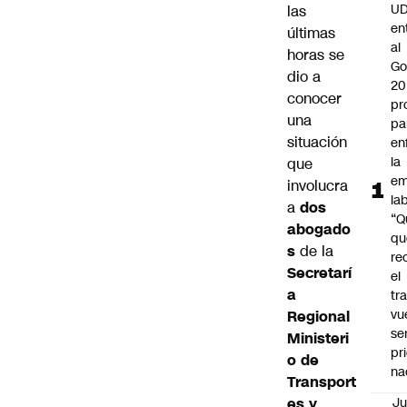
UD
las
en
últimas
al
horas se
Go
dio a
20
conocer
pr
una
pa
situación
en
la
que
em
involucra
la
a
dos
“Q
abogado
qu
s
de la
re
Secretarí
el
a
tr
vu
Regional
se
Ministeri
pr
o de
na
Transport
es y
Ju