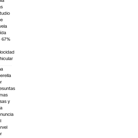
lia
as
tudio
ue
vela
ída
e 67%
n
locidad
hicular
na
erella
r
esuntas
rmas
lsas y
na
nuncia
l
rvel
r