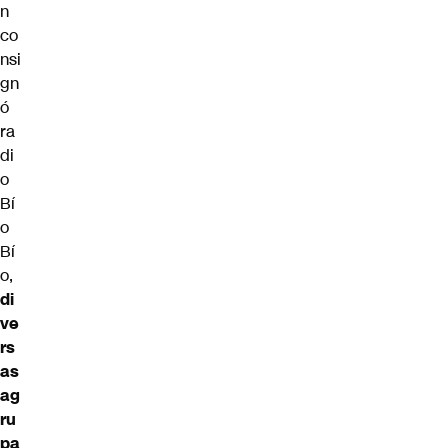
n
co
nsi
gn
ó
ra
di
o
Bí
o
Bí
o,
di
ve
rs
as
ag
ru
pa