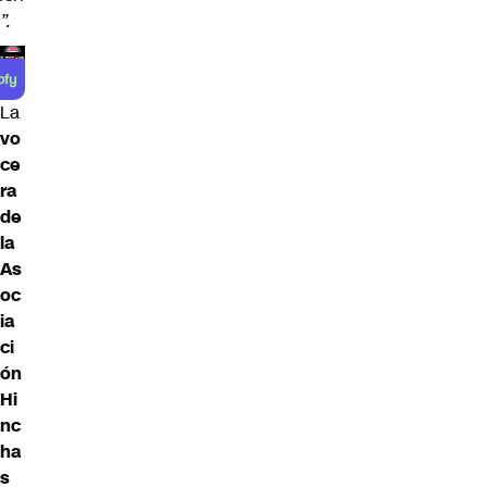
”.
La
vo
ce
ra
de
la
As
oc
ia
ci
ón
Hi
nc
ha
s