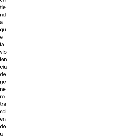
tie
nd
a
qu
e
la
vio
len
cia
de
gé
ne
ro
tra
sci
en
de
a