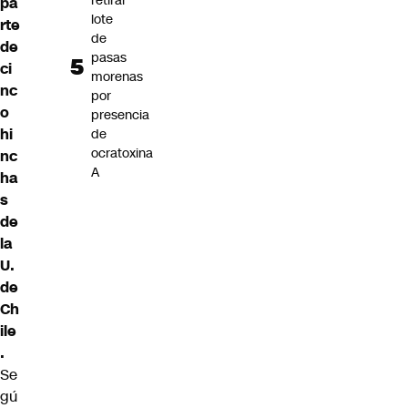
retirar
pa
lote
rte
de
de
pasas
ci
morenas
nc
por
o
presencia
hi
de
ocratoxina
nc
A
ha
s
de
la
U.
de
Ch
ile
.
Se
gú