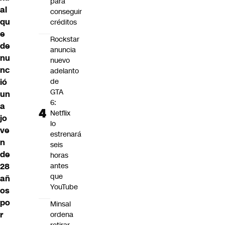
para
al
conseguir
qu
créditos
e
Rockstar
de
anuncia
nu
nuevo
nc
adelanto
ió
de
GTA
un
6:
a
Netflix
jo
lo
ve
estrenará
n
seis
de
horas
28
antes
que
añ
YouTube
os
po
Minsal
r
ordena