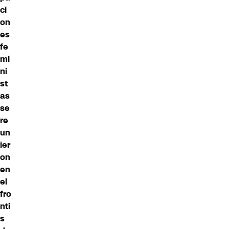
ci
on
es
fe
mi
ni
st
as
se
re
un
ier
on
en
el
fro
nti
s