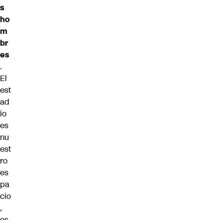
s
ho
m
br
es
.
El
est
ad
io
es
nu
est
ro
es
pa
cio
,
es