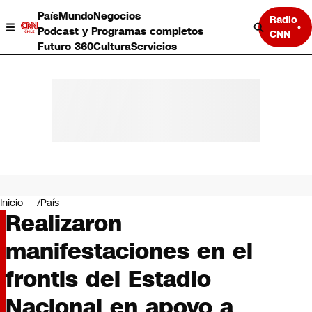
País
Mundo
Negocios
Radio
Podcast y Programas completos
CNN
Futuro 360
Cultura
Servicios
País
Mundo
Negocios
Inicio
País
Realizaron
Deportes
Programas completos
manifestaciones en el
Cultura
Servicios
frontis del Estadio
Bits
CNN Data
Nacional en apoyo a
CNN tiempo