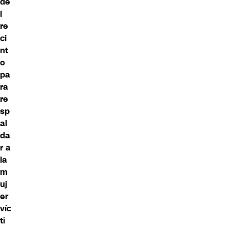
de
l
re
ci
nt
o
pa
ra
re
sp
al
da
r a
la
m
uj
er
víc
ti