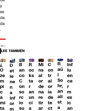
y
se
da
da
.
LEE TAMBIÉN
R
¿
B
R
Mi
C
Inf
D
aú
O
an
oc
ns
on
lu
et
l
ze
co
ks
al
tr
en
ie
So
m
C
ta
or
al
ce
ne
hr,
pi
on
r
de
or
r
n
an
c
so
an
na
ía
m
a
ali
a
rc
un
re
de
ex
inf
st
mi
io
ci
tir
te
ic
or
a
ta
su
a
ar
ct
an
m