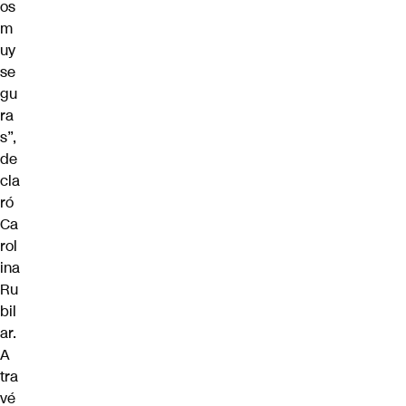
os
m
uy
se
gu
ra
s”,
de
cla
ró
Ca
rol
ina
Ru
bil
ar.
A
tra
vé