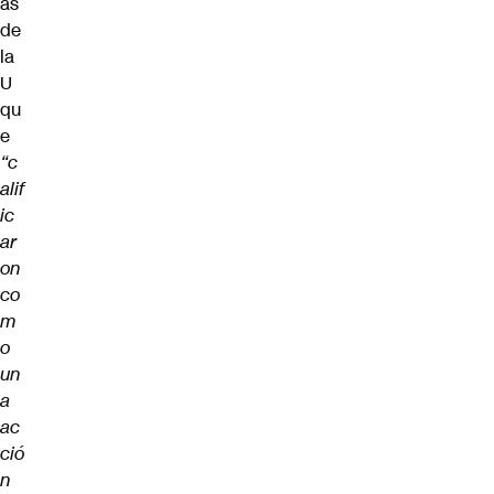
as
de
la
U
qu
e
“c
alif
ic
ar
on
co
m
o
un
a
ac
ció
n