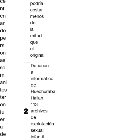
ce
podría
nt
costar
en
menos
ar
de
la
de
mitad
pe
que
rs
el
on
original
as
Detienen
se
a
m
informático
ani
de
fes
Huechuraba:
tar
Hallan
on
113
archivos
fu
de
er
explotación
a
sexual
de
infantil