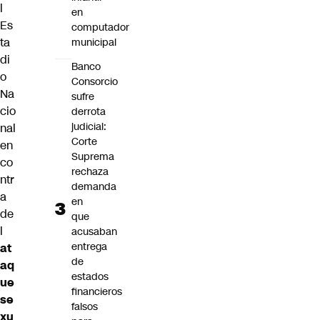
l
en
Es
computador
ta
municipal
di
Banco
o
Consorcio
Na
sufre
cio
derrota
judicial:
nal
Corte
en
Suprema
co
rechaza
ntr
demanda
a
en
de
que
l
acusaban
entrega
at
de
aq
estados
ue
financieros
se
falsos
xu