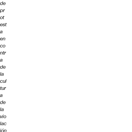
de
pr
ot
est
a
en
co
ntr
a
de
la
cul
tur
a
de
la
vio
lac
ión