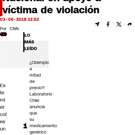
Futuro 360
víctima de violación
Opinión
03- 05- 2018 12:52
Por
CNN
LO
MÁS
LEÍDO
¿Ozempic
a
mitad
de
Es
precio?:
te
Laboratorio
mi
Chile
ér
anuncia
que
col
su
es
medicamento
un
genérico