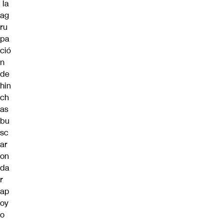
la
ag
ru
pa
ció
n
de
hin
ch
as
bu
sc
ar
on
da
r
ap
oy
o