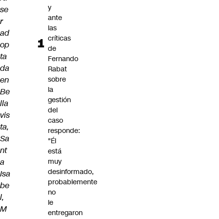
y
se
ante
r
las
ad
críticas
op
de
ta
Fernando
da
Rabat
en
sobre
la
Be
gestión
lla
del
vis
caso
ta,
responde:
Sa
"Él
nt
está
a
muy
desinformado,
Isa
probablemente
be
no
l,
le
M
entregaron