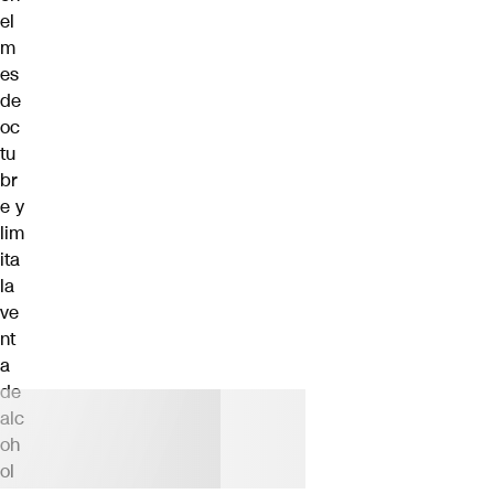
el
m
es
de
oc
tu
br
e y
lim
ita
la
ve
nt
a
de
alc
oh
ol