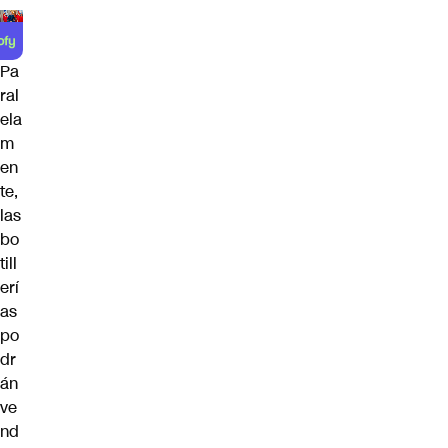
Pa
ral
ela
m
en
te,
las
bo
till
erí
as
po
dr
án
ve
nd