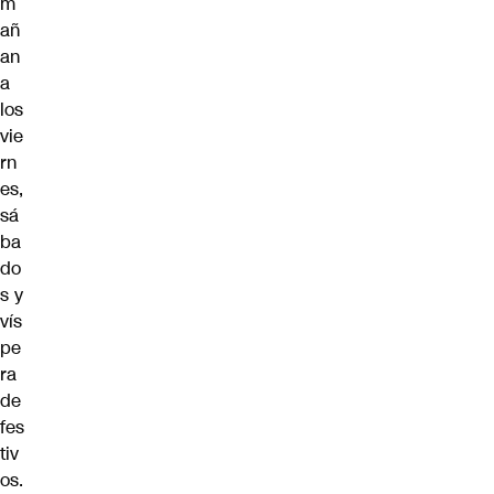
m
añ
an
a
los
vie
rn
es,
sá
ba
do
s y
vís
pe
ra
de
fes
tiv
os.