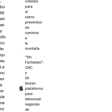
,
criterios
bo
para
el
till
cierre
erí
preventivo
as
de
y
caminos
dis
a
co
la
te
montaña
qu
"Sin
es.
Fachadas":
La
CNC
nu
y
SII
ev
lanzan
a
plataforma
or
para
de
denunciar
na
negocios
nz
de