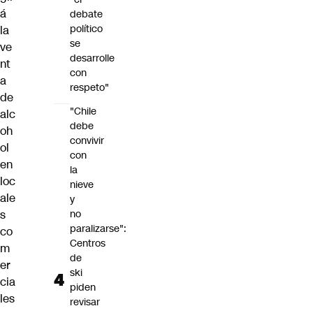
á
debate
político
la
se
ve
desarrolle
nt
con
a
respeto"
de
"Chile
alc
debe
oh
convivir
ol
con
en
la
loc
nieve
ale
y
s
no
paralizarse":
co
Centros
m
de
er
ski
cia
piden
les
revisar