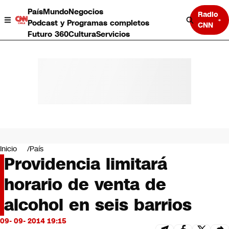
País
Mundo
Negocios
Radio
Podcast y Programas completos
CNN
Futuro 360
Cultura
Servicios
País
Mundo
Negocios
Inicio
País
Providencia limitará
Deportes
Programas completos
horario de venta de
Cultura
Servicios
alcohol en seis barrios
Bits
CNN Data
09- 09- 2014 19:15
CNN tiempo