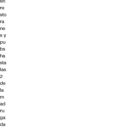
en
re
sto
ra
ne
s y
pu
bs
ha
sta
las
2
de
la
m
ad
ru
ga
da