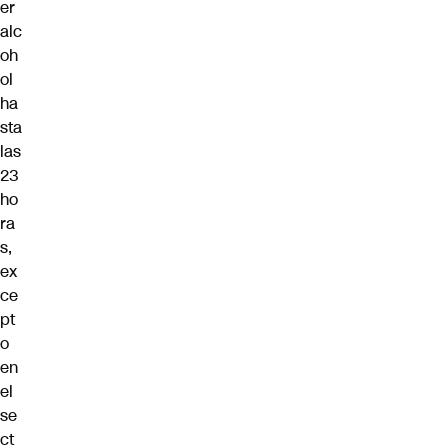
er
alc
oh
ol
ha
sta
las
23
ho
ra
s,
ex
ce
pt
o
en
el
se
ct