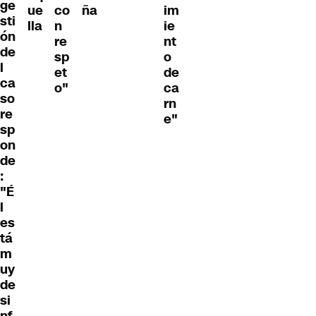
ge
ue
co
ña
im
sti
lla
n
ie
ón
re
nt
de
sp
o
l
et
de
ca
o"
ca
so
rn
re
e"
sp
on
de
:
"É
l
es
tá
m
uy
de
si
nf