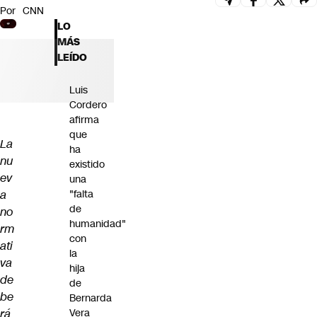
Por
CNN
Futuro 360
LO
Opinión
MÁS
LEÍDO
Luis
Cordero
afirma
que
La
ha
nu
existido
ev
una
a
"falta
de
no
humanidad"
rm
con
ati
la
va
hija
de
de
be
Bernarda
rá
Vera