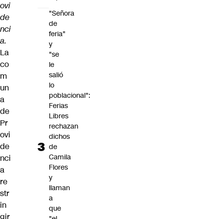
ovi
"Señora
de
de
nci
feria"
a.
y
La
"se
co
le
salió
m
lo
un
poblacional":
a
Ferias
de
Libres
Pr
rechazan
ovi
dichos
de
de
Camila
nci
Flores
a
y
re
llaman
str
a
in
que
gir
"el