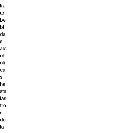
liz
ar
be
bi
da
s
alc
oh
óli
ca
s
ha
sta
las
tre
s
de
la