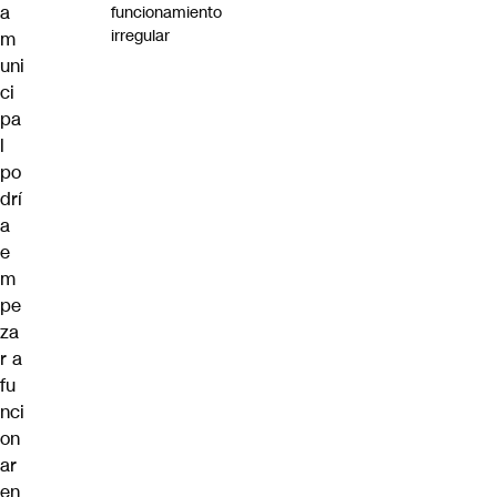
a
funcionamiento
irregular
m
uni
ci
pa
l
po
drí
a
e
m
pe
za
r a
fu
nci
on
ar
en