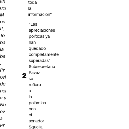
an
toda
uel
la
M
información"
on
"Las
tt,
apreciaciones
To
políticas ya
ba
han
quedado
la
completamente
ba
superadas":
,
Subsecretario
Pr
Pavez
ovi
se
de
refiere
nci
a
la
a y
polémica
Nu
con
ev
el
a
senador
Pr
Squella