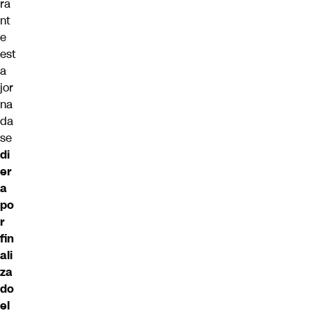
ra
nt
e
est
a
jor
na
da
se
di
er
a
po
r
fin
ali
za
do
el