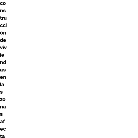
co
ns
tru
cci
ón
de
viv
ie
nd
as
en
la
s
zo
na
s
af
ec
ta