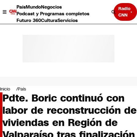
País
Mundo
Negocios
Radio
Podcast y Programas completos
CNN
Futuro 360
Cultura
Servicios
País
Mundo
Negocios
Inicio
País
Pdte. Boric continuó con
Deportes
Programas completos
labor de reconstrucción de
Cultura
Servicios
viviendas en Región de
Bits
CNN Data
Valparaíso tras finalización
CNN tiempo