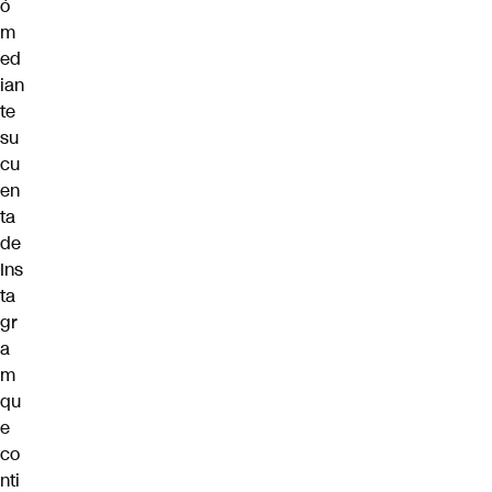
ó
m
ed
ian
te
su
cu
en
ta
de
Ins
ta
gr
a
m
qu
e
co
nti