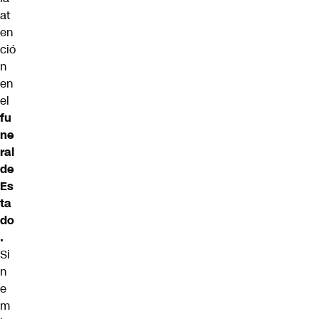
at
en
ció
n
en
el
fu
ne
ral
de
Es
ta
do
.
Si
n
e
m