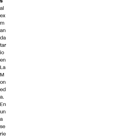
s
al
ex
m
an
da
tar
io
en
La
M
on
ed
a.
En
un
a
se
rie