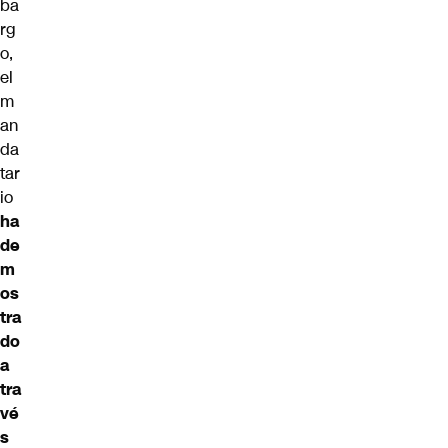
ba
rg
o,
el
m
an
da
tar
io
ha
de
m
os
tra
do
a
tra
vé
s