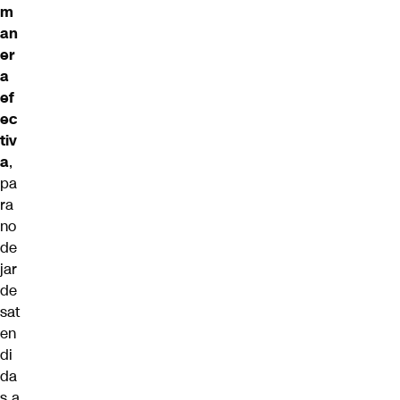
m
an
er
a
ef
ec
tiv
a
,
pa
ra
no
de
jar
de
sat
en
di
da
s a