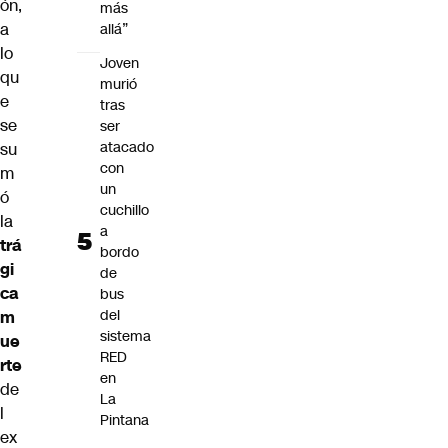
ón,
más
a
allá”
lo
Joven
qu
murió
e
tras
se
ser
atacado
su
con
m
un
ó
cuchillo
la
a
trá
bordo
gi
de
ca
bus
del
m
sistema
ue
RED
rte
en
de
La
l
Pintana
ex