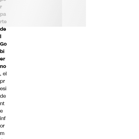
r
pa
rte
de
l
Go
bi
er
no
, el
pr
esi
de
nt
e
inf
or
m