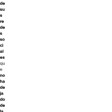
de
su
s
re
de
s
so
ci
al
es
qu
e
no
ha
de
ja
do
de
la