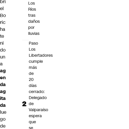
bri
Los
el
Ríos
Bo
tras
daños
ric
por
ha
lluvias
te
ni
Paso
Los
do
Libertadores
un
cumple
a
más
ag
de
en
20
da
días
ag
cerrado:
Delegado
ita
de
da
Valparaíso
lue
espera
go
que
de
se