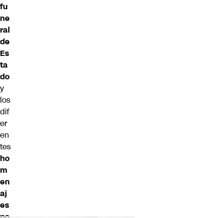
fu
ne
ral
de
Es
ta
do
y
los
dif
er
en
tes
ho
m
en
aj
es
po