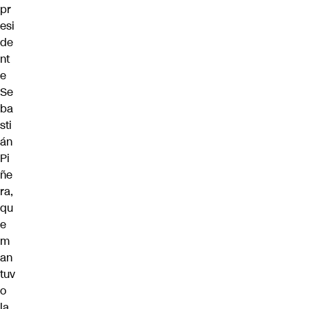
pr
esi
de
nt
e
Se
ba
sti
án
Pi
ñe
ra
,
qu
e
m
an
tuv
o
la