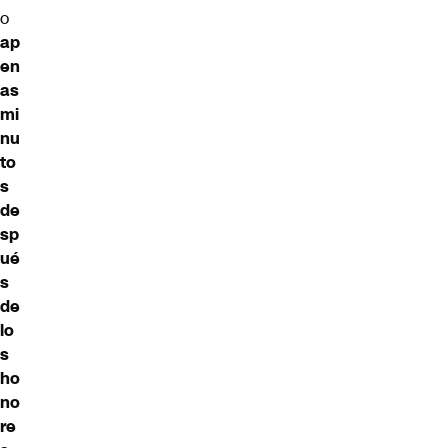
o
ap
en
as
mi
nu
to
s
de
sp
ué
s
de
lo
s
ho
no
re