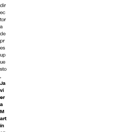
dir
ec
tor
a
de
pr
es
up
ue
sto
,
Ja
vi
er
a
M
art
ín