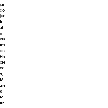
jan
do
jun
to
al
mi
nis
tro
de
Ha
cie
nd
a,
M
ari
o
M
ar