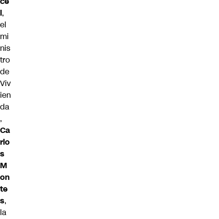
ce
l
,
el
mi
nis
tro
de
Viv
ien
da
,
Ca
rlo
s
M
on
te
s
,
la