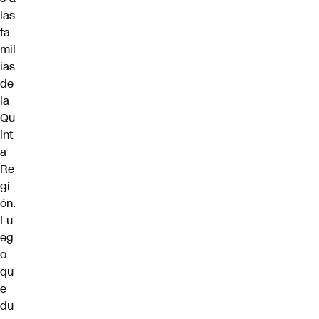
las
fa
mil
ias
de
la
Qu
int
a
Re
gi
ón.
Lu
eg
o
qu
e
du