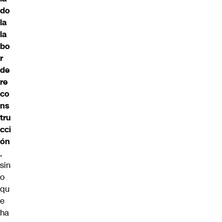
do
la
la
bo
r
de
re
co
ns
tru
cci
ón
,
sin
o
qu
e
ha