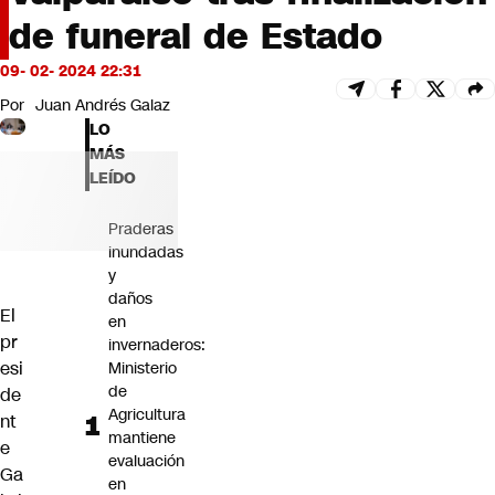
Futuro 360
de funeral de Estado
Opinión
09- 02- 2024 22:31
Por
Juan Andrés Galaz
LO
MÁS
LEÍDO
Praderas
inundadas
y
daños
El
en
pr
invernaderos:
esi
Ministerio
de
de
Agricultura
nt
mantiene
e
evaluación
Ga
en