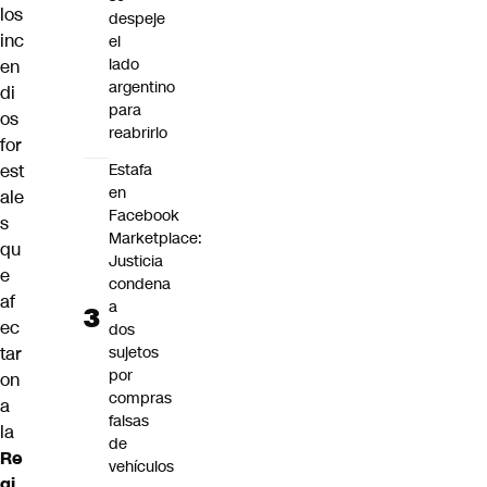
los
despeje
inc
el
lado
en
argentino
di
para
os
reabrirlo
for
Estafa
est
en
ale
Facebook
s
Marketplace:
qu
Justicia
e
condena
af
a
ec
dos
sujetos
tar
por
on
compras
a
falsas
la
de
Re
vehículos
gi