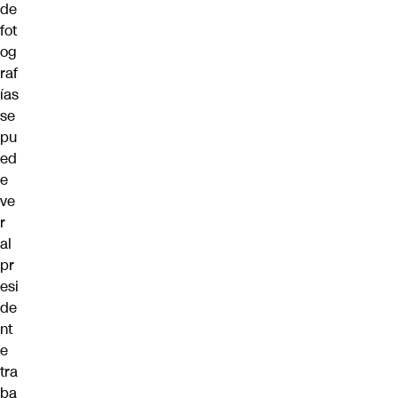
de
fot
og
raf
ías
se
pu
ed
e
ve
r
al
pr
esi
de
nt
e
tra
ba