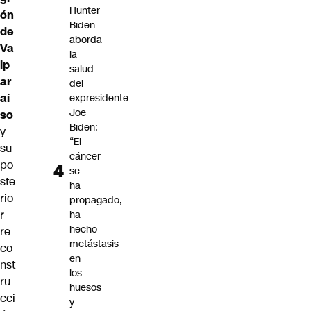
Hunter
ón
Biden
de
aborda
Va
la
lp
salud
ar
del
aí
expresidente
Joe
so
Biden:
y
“El
su
cáncer
po
se
ste
ha
rio
propagado,
r
ha
hecho
re
metástasis
co
en
nst
los
ru
huesos
cci
y