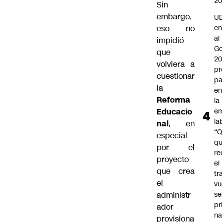
2
Sin
embargo,
UD
eso no
en
al
impidió
Go
que
2
volviera a
pr
cuestionar
pa
la
en
Reforma
la
Educacio
em
la
nal
, en
“
especial
q
por el
re
proyecto
el
que crea
tr
el
vu
administr
se
pr
ador
na
provisiona