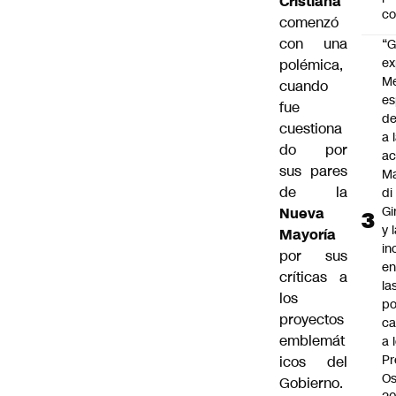
Cristiana
c
comenzó
con una
“G
ex
polémica,
M
cuando
es
fue
de
cuestiona
a 
do por
ac
sus pares
Ma
de la
di
Gi
Nueva
y 
Mayoría
in
por sus
en
críticas a
la
los
po
proyectos
ca
emblemát
a 
Pr
icos del
Os
Gobierno.