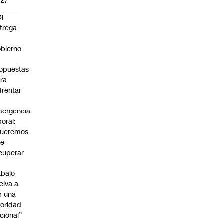
027
I
trega
bierno
0
opuestas
ra
frentar
ergencia
boral:
Queremos
ue
cuperar
abajo
elva a
r una
ioridad
cional”