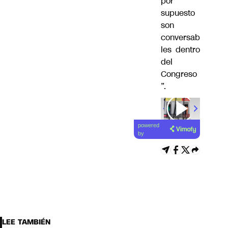
por
supuesto
son
conversab
les dentro
del
Congreso
”.
powered
by
LEE TAMBIÉN