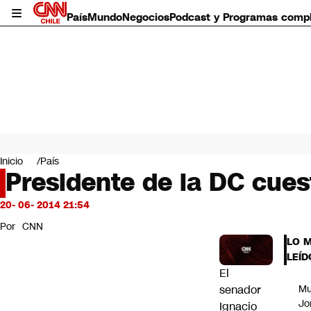
País
Mundo
Negocios
Podcast y Programas comp
País
Mundo
Inicio
País
Negocios
Presidente de la DC cue
Deportes
Programas completos
20- 06- 2014 21:54
Cultura
Por
CNN
Servicios
LO 
Bits
LEÍD
CNN Data
El
CNN tiempo
senador
Mu
Futuro 360
Jo
Ignacio
Opinión