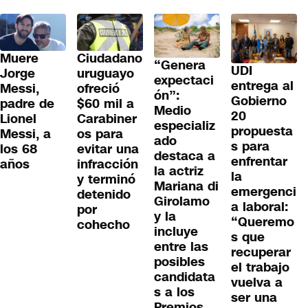
Muere
Ciudadano
“Genera
UDI
Jorge
uruguayo
expectaci
entrega al
Messi,
ofreció
ón”:
Gobierno
padre de
$60 mil a
Medio
20
Lionel
Carabiner
especializ
propuesta
Messi, a
os para
ado
s para
los 68
evitar una
destaca a
enfrentar
años
infracción
la actriz
la
y terminó
Mariana di
emergenci
detenido
Girolamo
a laboral:
por
y la
“Queremo
cohecho
incluye
s que
entre las
recuperar
posibles
el trabajo
candidata
vuelva a
s a los
ser una
Premios