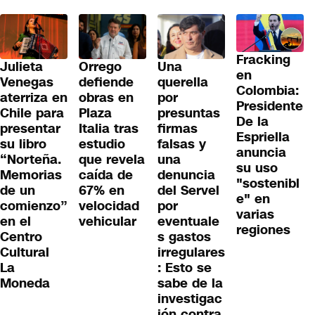
Fracking
Julieta
Orrego
Una
en
Venegas
defiende
querella
Colombia:
aterriza en
obras en
por
Presidente
Chile para
Plaza
presuntas
De la
presentar
Italia tras
firmas
Espriella
su libro
estudio
falsas y
anuncia
“Norteña.
que revela
una
su uso
Memorias
caída de
denuncia
"sostenibl
de un
67% en
del Servel
e" en
comienzo”
velocidad
por
varias
en el
vehicular
eventuale
regiones
Centro
s gastos
Cultural
irregulares
La
: Esto se
Moneda
sabe de la
investigac
ión contra