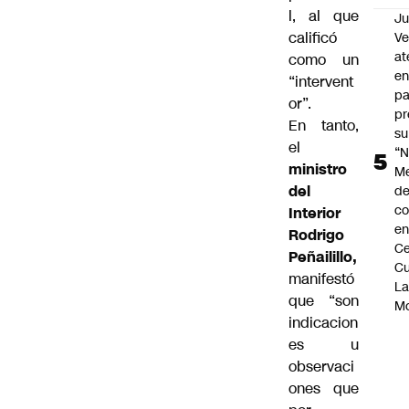
l, al que
Ju
calificó
V
at
como un
en
“intervent
pa
or”.
pr
En tanto,
su
el
“N
ministro
M
del
de
co
Interior
en
Rodrigo
Ce
Peñailillo,
Cu
manifestó
L
que “son
M
indicacion
es u
observaci
ones que