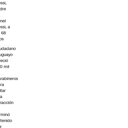
ssi,
dre
onel
ssi, a
s 68
os
iudadano
uguayo
reció
0 mil
rabineros
ra
itar
na
fracción
rminó
tenido
r