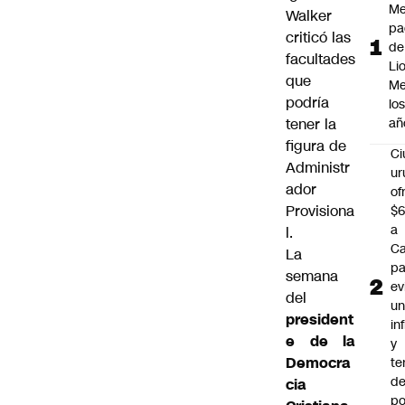
Me
Walker
pa
criticó las
de
facultades
Li
que
Me
podría
lo
tener la
añ
figura de
C
Administr
ur
ador
of
Provisiona
$6
a
l.
Ca
La
pa
semana
ev
del
u
president
in
e de la
y
Democra
te
de
cia
po