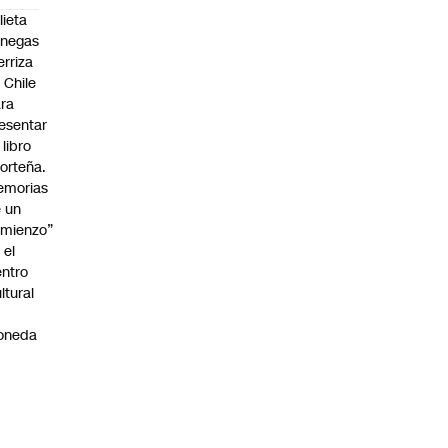
lieta
enegas
erriza
 Chile
ra
esentar
 libro
orteña.
emorias
 un
mienzo”
 el
ntro
ltural
a
oneda