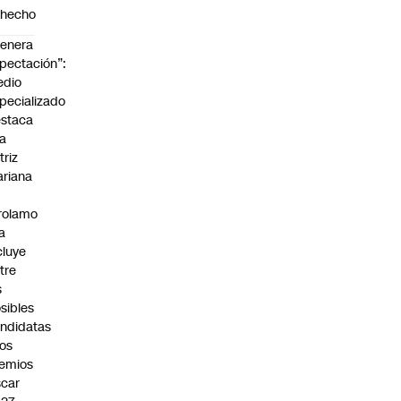
ohecho
enera
pectación”:
edio
pecializado
staca
la
triz
riana
rolamo
la
cluye
tre
s
sibles
ndidatas
los
emios
car