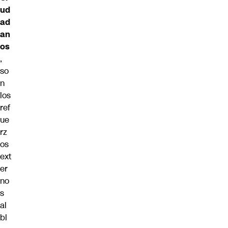
ud
ad
an
os
,
so
n
los
ref
ue
rz
os
ext
er
no
s
al
bl