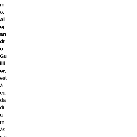
m
o,
Al
ej
an
dr
o
Gu
illi
er
,
est
á
ca
da
dí
a
m
ás
vio