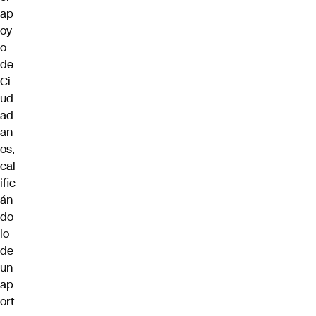
ap
oy
o
de
Ci
ud
ad
an
os,
cal
ific
án
do
lo
de
un
ap
ort