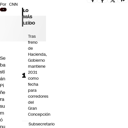
Por
CNN
Futuro 360
LO
Opinión
MÁS
LEÍDO
Tras
freno
de
Hacienda,
Se
Gobierno
ba
mantiene
sti
2031
án
como
fecha
Pi
para
ñe
corredores
ra
del
su
Gran
m
Concepción
ó
Subsecretario
nu