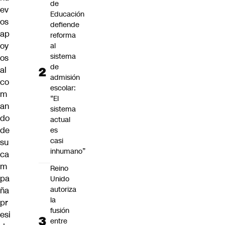
de
ev
Educación
os
defiende
ap
reforma
oy
al
sistema
os
de
al
admisión
co
escolar:
m
“El
an
sistema
do
actual
de
es
casi
su
inhumano”
ca
m
Reino
pa
Unido
autoriza
ña
la
pr
fusión
esi
entre