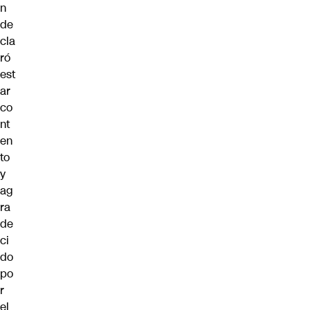
n
de
cla
ró
est
ar
co
nt
en
to
y
ag
ra
de
ci
do
po
r
el