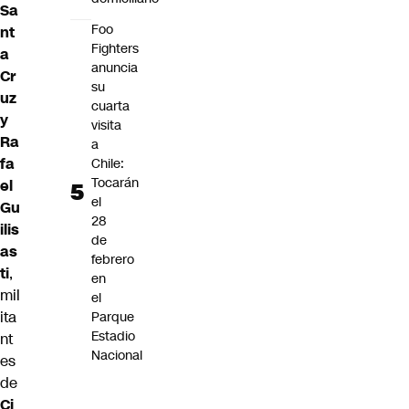
Sa
Foo
nt
Fighters
a
anuncia
Cr
su
uz
cuarta
y
visita
Ra
a
fa
Chile:
Tocarán
el
el
Gu
28
ilis
de
as
febrero
ti
,
en
mil
el
ita
Parque
Estadio
nt
Nacional
es
de
Ci