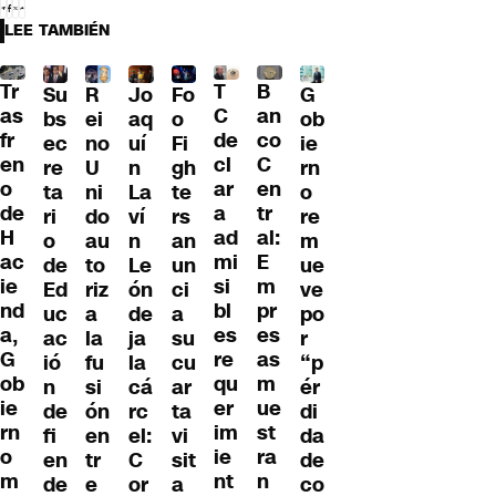
LEE TAMBIÉN
Tr
T
B
Su
R
Jo
G
Fo
as
C
an
bs
ei
aq
ob
o
fr
de
co
ec
no
uí
ie
Fi
en
cl
C
re
U
n
rn
gh
o
ar
en
ta
ni
La
o
te
de
a
tr
ri
do
ví
re
rs
H
ad
al:
o
au
n
m
an
ac
mi
E
de
to
Le
ue
un
ie
si
m
Ed
riz
ón
ve
ci
nd
bl
pr
uc
a
de
po
a
a,
es
es
ac
la
ja
r
su
G
re
as
ió
fu
la
“p
cu
ob
qu
m
n
si
cá
ér
ar
ie
er
ue
de
ón
rc
di
ta
rn
im
st
fi
en
el:
da
vi
o
ie
ra
en
tr
C
de
sit
m
nt
n
de
e
or
co
a