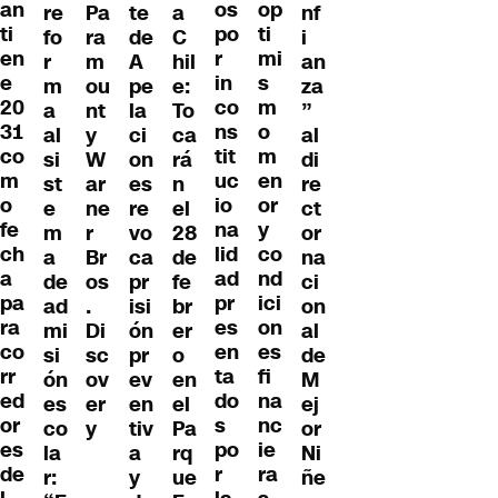
an
os
op
re
Pa
te
nf
a
ti
po
ti
fo
ra
de
i
C
en
r
mi
r
m
A
an
hil
e
in
s
m
ou
pe
za
e:
20
co
m
a
nt
la
”
To
31
ns
o
al
y
ci
al
ca
co
tit
m
si
W
on
di
rá
m
uc
en
st
ar
es
re
n
o
io
or
e
ne
re
ct
el
fe
na
y
m
r
vo
or
28
ch
lid
co
a
Br
ca
na
de
a
ad
nd
de
os
pr
ci
fe
pa
pr
ici
ad
.
isi
on
br
ra
es
on
mi
Di
ón
al
er
co
en
es
si
sc
pr
de
o
rr
ta
fi
ón
ov
ev
M
en
ed
do
na
es
er
en
ej
el
or
s
nc
co
y
tiv
or
Pa
es
po
ie
la
a
Ni
rq
de
r
ra
r:
y
ñe
ue