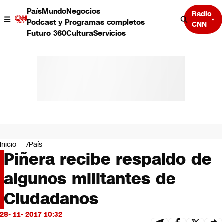
País
Mundo
Negocios
Radio
Podcast y Programas completos
CNN
Futuro 360
Cultura
Servicios
País
Mundo
Negocios
Inicio
País
Piñera recibe respaldo de
Deportes
Programas completos
algunos militantes de
Cultura
Servicios
Ciudadanos
Bits
CNN Data
28- 11- 2017 10:32
CNN tiempo