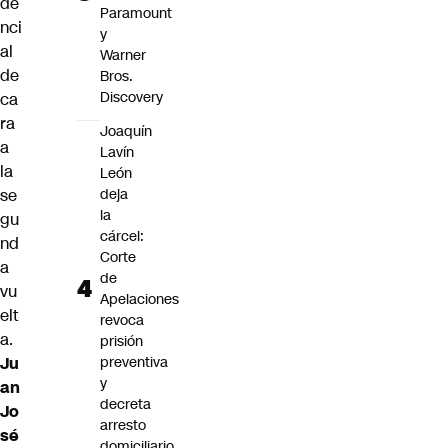
de
Paramount
nci
y
al
Warner
de
Bros.
Discovery
ca
ra
Joaquín
a
Lavín
la
León
se
deja
la
gu
cárcel:
nd
Corte
a
de
vu
Apelaciones
elt
revoca
a.
prisión
Ju
preventiva
y
an
decreta
Jo
arresto
sé
domiciliario