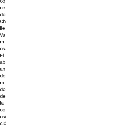
oq
ue
de
Ch
ile
Va
m
os.
El
ab
an
de
ra
do
de
la
op
osi
ció