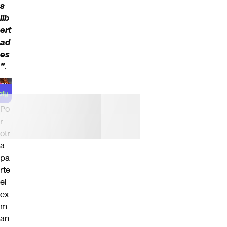
s
lib
ert
ad
es
”
.
Po
r
otr
a
pa
rte
el
ex
m
an