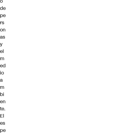
o
de
pe
rs
on
as
y
el
m
ed
io
a
m
bi
en
te.
El
es
pe