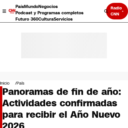
País
Mundo
Negocios
Radio
Podcast y Programas completos
CNN
Futuro 360
Cultura
Servicios
País
Mundo
Negocios
Inicio
País
Panoramas de fin de año:
Deportes
Programas completos
Actividades confirmadas
Cultura
Servicios
para recibir el Año Nuevo
Bits
CNN Data
2026
CNN tiempo