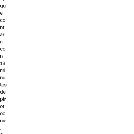
qu
e
co
nt
ar
á
co
n
18
mi
nu
tos
de
pir
ot
ec
nia
.