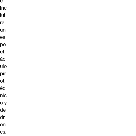
e
inc
lui
rá
un
es
pe
ct
ác
ulo
pir
ot
éc
nic
o y
de
dr
on
es,