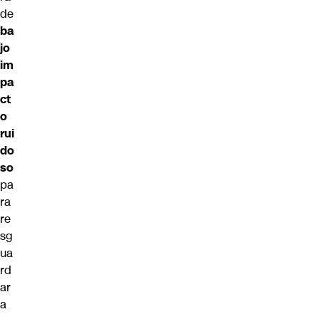
de
ba
jo
im
pa
ct
o
rui
do
so
pa
ra
re
sg
ua
rd
ar
a