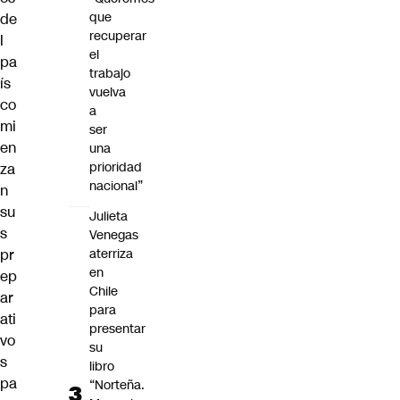
que
de
recuperar
l
el
pa
trabajo
ís
vuelva
co
a
mi
ser
en
una
prioridad
za
nacional”
n
su
Julieta
s
Venegas
aterriza
pr
en
ep
Chile
ar
para
ati
presentar
vo
su
s
libro
pa
“Norteña.