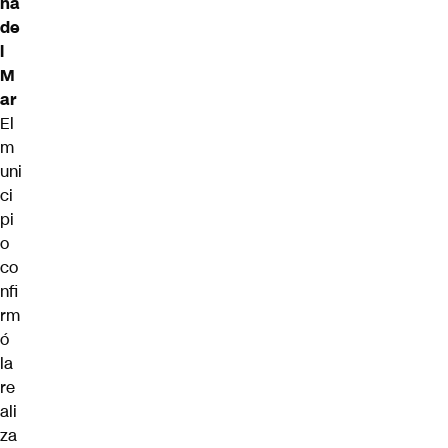
ña
de
l
M
ar
El
m
uni
ci
pi
o
co
nfi
rm
ó
la
re
ali
za