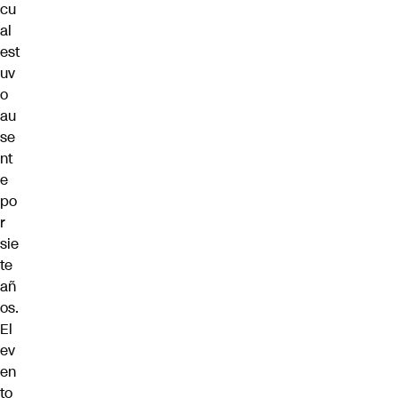
cu
al
est
uv
o
au
se
nt
e
po
r
sie
te
añ
os.
El
ev
en
to