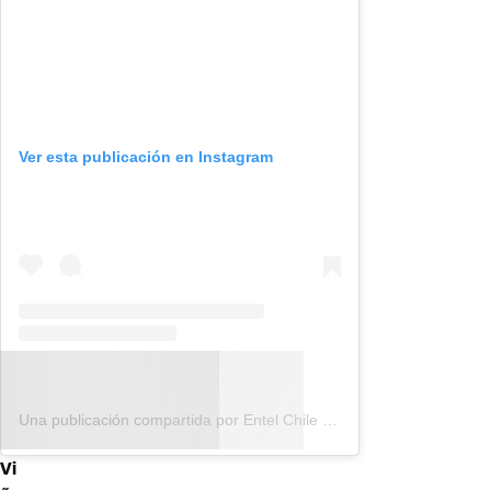
Ver esta publicación en Instagram
Una publicación compartida por Entel Chile (@entel)
Vi