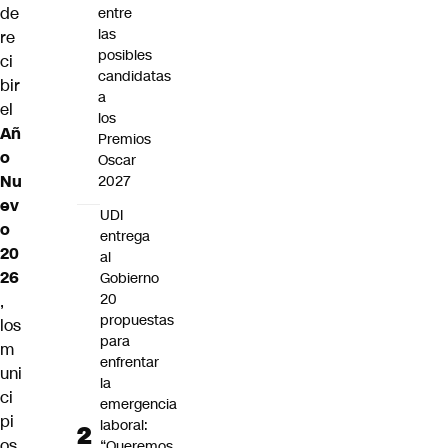
de
entre
las
re
posibles
ci
candidatas
bir
a
el
los
Añ
Premios
o
Oscar
Nu
2027
ev
UDI
o
entrega
20
al
26
Gobierno
20
,
propuestas
los
para
m
enfrentar
uni
la
ci
emergencia
pi
laboral:
os
“Queremos