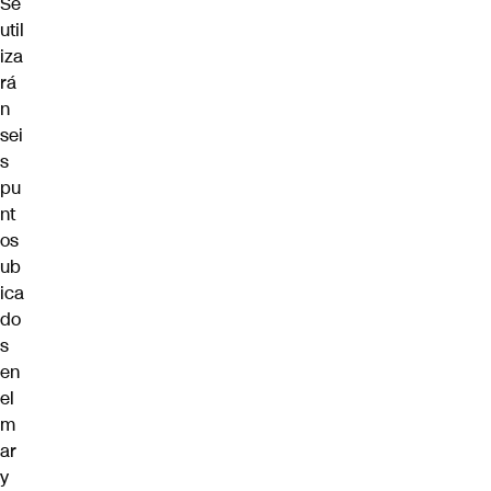
Se
util
iza
rá
n
sei
s
pu
nt
os
ub
ica
do
s
en
el
m
ar
y