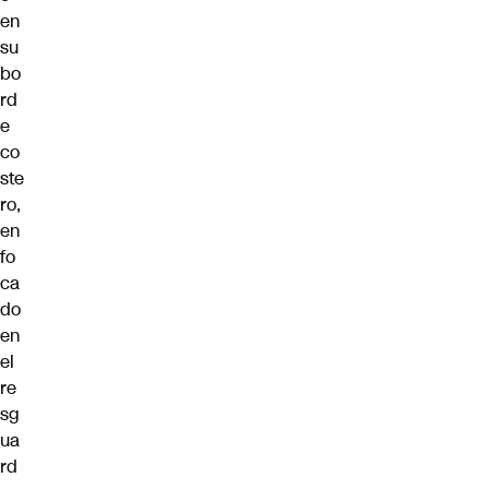
en
su
bo
rd
e
co
ste
ro,
en
fo
ca
do
en
el
re
sg
ua
rd