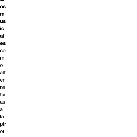
os
m
us
ic
al
es
co
m
o
alt
er
na
tiv
as
a
la
pir
ot