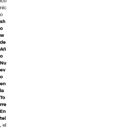
icó
nic
o
sh
o
w
de
Añ
o
Nu
ev
o
en
la
To
rre
En
tel
, el