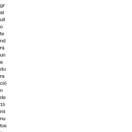
gr
at
uit
o
te
nd
rá
un
a
du
ra
ció
n
de
15
mi
nu
tos