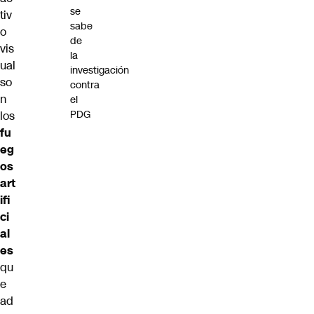
se
tiv
sabe
o
de
vis
la
ual
investigación
so
contra
n
el
PDG
los
fu
eg
os
art
ifi
ci
al
es
qu
e
ad