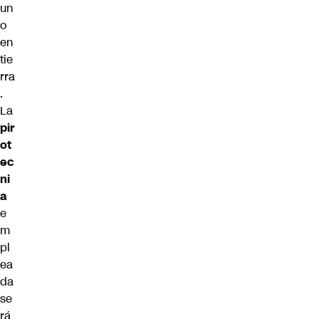
un
o
en
tie
rra
.
La
pir
ot
ec
ni
a
e
m
pl
ea
da
se
rá