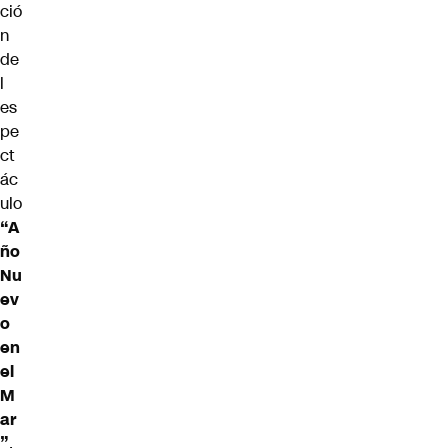
ció
n
de
l
es
pe
ct
ác
ulo
“A
ño
Nu
ev
o
en
el
M
ar
”
,