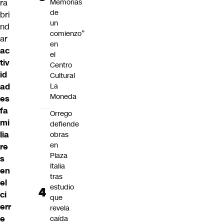
Memorias
ra
de
bri
un
nd
comienzo”
ar
en
ac
el
tiv
Centro
id
Cultural
La
ad
Moneda
es
fa
Orrego
mi
defiende
lia
obras
en
re
Plaza
s
Italia
en
tras
el
estudio
ci
que
err
revela
e
caída