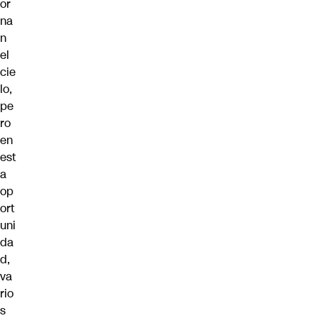
or
na
n
el
cie
lo,
pe
ro
en
est
a
op
ort
uni
da
d,
va
rio
s