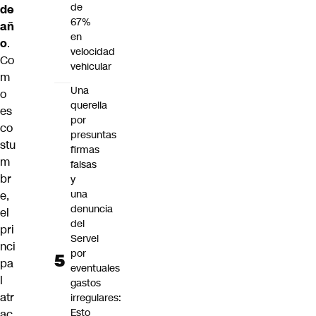
de
de
67%
añ
en
o
.
velocidad
Co
vehicular
m
Una
o
querella
es
por
co
presuntas
stu
firmas
m
falsas
br
y
una
e,
denuncia
el
del
pri
Servel
nci
por
pa
eventuales
l
gastos
atr
irregulares:
Esto
ac