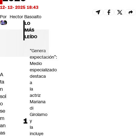
Futuro 360
12- 12- 2025 18:43
Opinión
Por
Hector Basoalto
LO
MÁS
LEÍDO
“Genera
expectación”:
Medio
especializado
A
destaca
ta
a
n
la
actriz
sol
Mariana
o
di
se
Girolamo
m
y
an
la
as
incluye