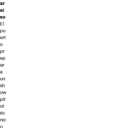
ar
aí
so
El
pu
ert
o
pr
ep
ar
a
un
sh
ow
pir
ot
éc
nic
o