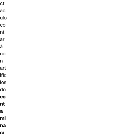
ct
ác
ulo
co
nt
ar
á
co
n
art
ific
ios
de
co
nt
a
mi
na
ci