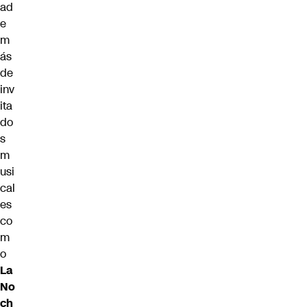
ad
e
m
ás
de
inv
ita
do
s
m
usi
cal
es
co
m
o
La
No
ch