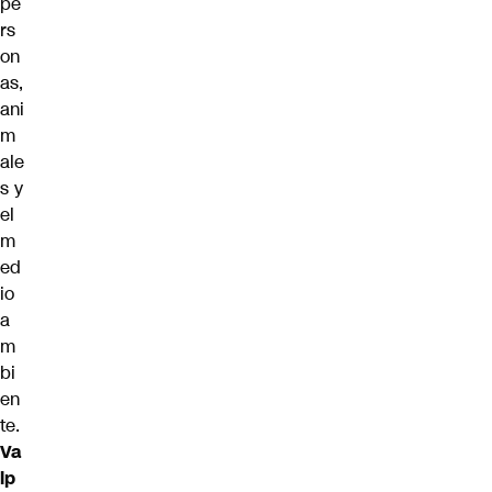
pe
rs
on
as,
ani
m
ale
s y
el
m
ed
io
a
m
bi
en
te.
Va
lp