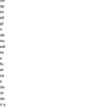
de
sp
re
sti
gi
o
de
nu
est
ra
s
fu
er
za
s
de
or
de
n y