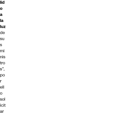
lid
o
a
la
luz
de
su
s
mi
nis
tro
s”,
po
r
ell
o
sol
icit
ar