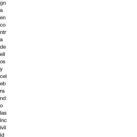
gn
a
en
co
ntr
a
de
ell
os
y
cel
eb
ra
nd
o
las
inc
ivil
id