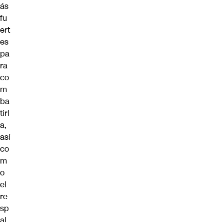
ás
fu
ert
es
pa
ra
co
m
ba
tirl
a,
así
co
m
o
el
re
sp
al