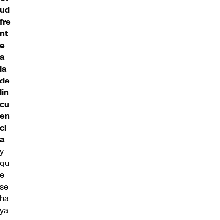
ud
fre
nt
e
a
la
de
lin
cu
en
ci
a
y
qu
e
se
ha
ya