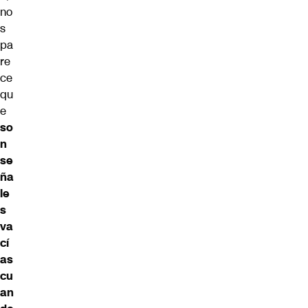
no
s
pa
re
ce
qu
e
so
n
se
ña
le
s
va
cí
as
cu
an