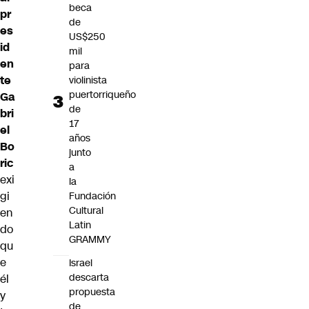
beca
pr
de
es
US$250
id
mil
en
para
te
violinista
puertorriqueño
Ga
de
bri
17
el
años
Bo
junto
ric
a
exi
la
gi
Fundación
Cultural
en
Latin
do
GRAMMY
qu
e
Israel
descarta
él
propuesta
y
de