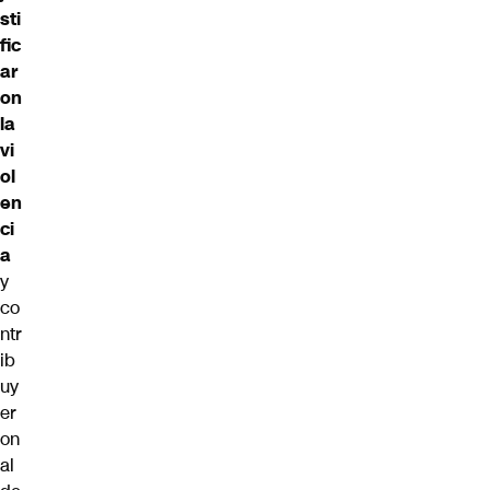
sti
fic
ar
on
la
vi
ol
en
ci
a
y
co
ntr
ib
uy
er
on
al