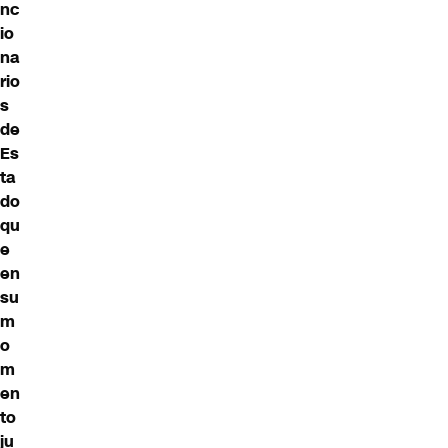
nc
io
na
rio
s
de
Es
ta
do
qu
e
en
su
m
o
m
en
to
ju