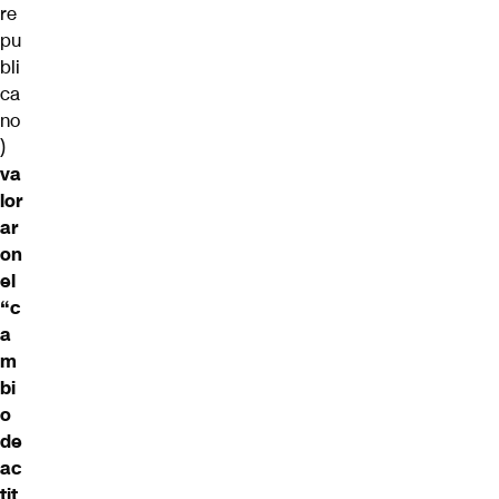
re
pu
bli
ca
no
)
va
lor
ar
on
el
“c
a
m
bi
o
de
ac
tit