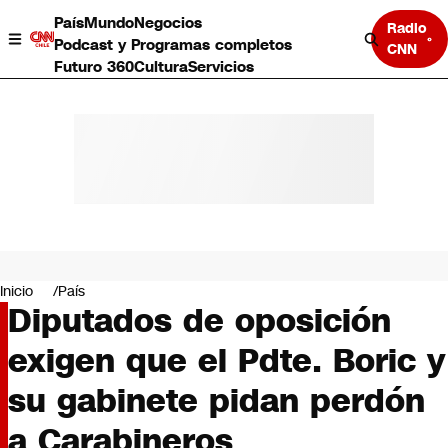
País
Mundo
Negocios
Radio
Podcast y Programas completos
CNN
Futuro 360
Cultura
Servicios
País
Mundo
Negocios
Inicio
País
Diputados de oposición
Deportes
Programas completos
exigen que el Pdte. Boric y
Cultura
Servicios
su gabinete pidan perdón
Bits
CNN Data
a Carabineros
CNN tiempo