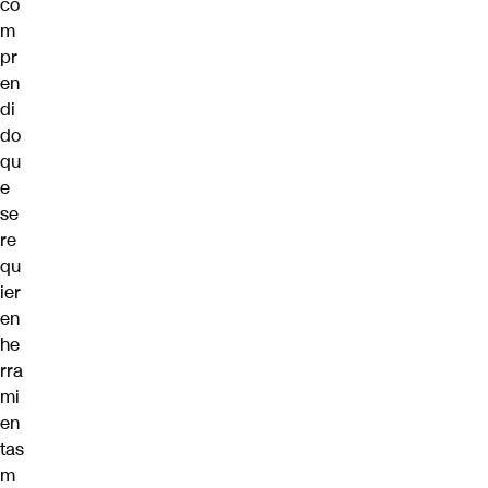
co
m
pr
en
di
do
qu
e
se
re
qu
ier
en
he
rra
mi
en
tas
m