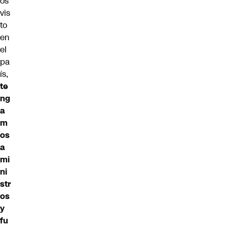
os
vis
to
en
el
pa
ís,
te
ng
a
m
os
a
mi
ni
str
os
y
fu