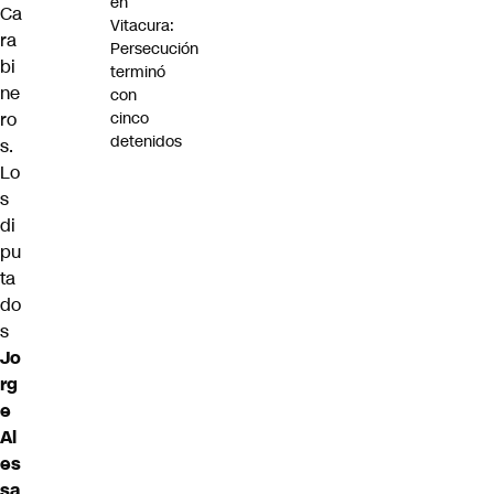
en
Ca
Vitacura:
ra
Persecución
bi
terminó
ne
con
cinco
ro
detenidos
s.
Lo
s
di
pu
ta
do
s
Jo
rg
e
Al
es
sa