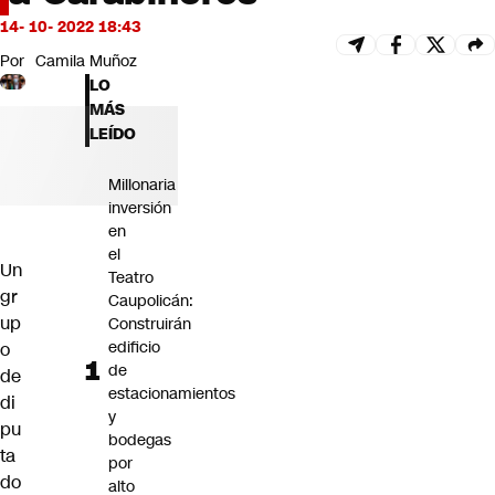
Futuro 360
14- 10- 2022 18:43
Opinión
Por
Camila Muñoz
LO
MÁS
LEÍDO
Millonaria
inversión
en
el
Un
Teatro
gr
Caupolicán:
up
Construirán
edificio
o
de
de
estacionamientos
di
y
pu
bodegas
ta
por
do
alto