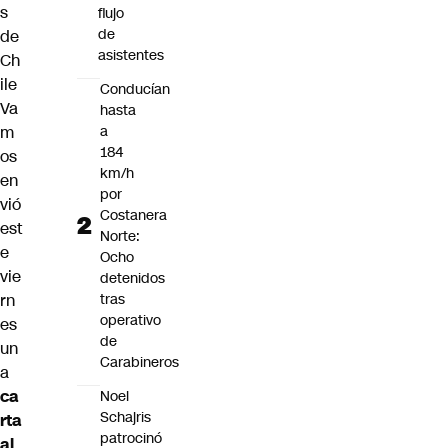
s
flujo
de
de
asistentes
Ch
ile
Conducían
Va
hasta
a
m
184
os
km/h
en
por
vió
Costanera
est
Norte:
e
Ocho
vie
detenidos
tras
rn
operativo
es
de
un
Carabineros
a
ca
Noel
Schajris
rta
patrocinó
al