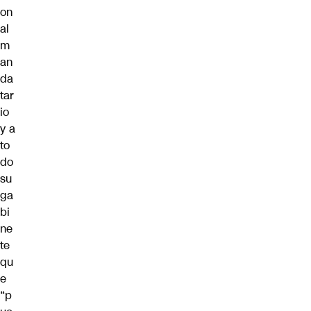
on
al
m
an
da
tar
io
y a
to
do
su
ga
bi
ne
te
qu
e
“p