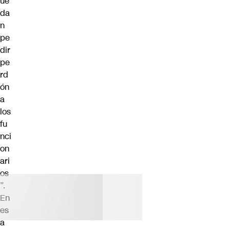
ue
da
n
pe
dir
pe
rd
ón
a
los
fu
nci
on
ari
os
”.
En
es
a