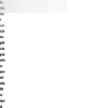
lo
de
se
r
un
có
m
pli
ce
pa
siv
o
en
el
de
lit
o
qu
e