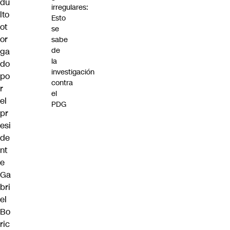
du
irregulares:
lto
Esto
ot
se
or
sabe
de
ga
la
do
investigación
po
contra
r
el
el
PDG
pr
esi
de
nt
e
Ga
bri
el
Bo
ric