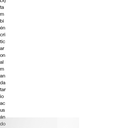
DI)
ta
m
bi
én
cri
tic
ar
on
al
m
an
da
tar
io
ac
us
án
do