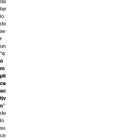
da
tar
io
de
se
r
un
“
c
ó
m
pli
ce
ac
tiv
o
”
de
lo
su
ce