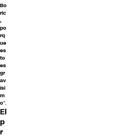
Bo
ric
,
po
rq
ue
es
to
es
gr
av
ísi
m
o
“.
El
p
r