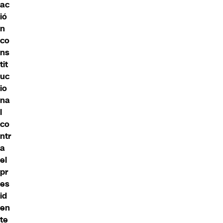
ac
ió
n
co
ns
tit
uc
io
na
l
co
ntr
a
el
pr
es
id
en
te