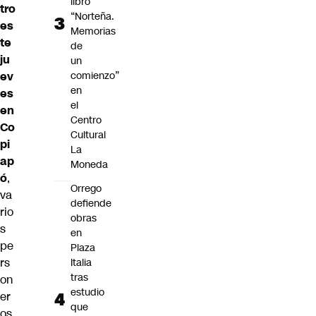
libro
tro
“Norteña.
es
Memorias
te
de
ju
un
ev
comienzo”
en
es
el
en
Centro
Co
Cultural
pi
La
ap
Moneda
ó
,
Orrego
va
defiende
rio
obras
s
en
pe
Plaza
rs
Italia
tras
on
estudio
er
que
os