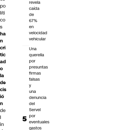
revela
po
caída
líti
de
co
67%
s
en
velocidad
ha
vehicular
n
cri
Una
tic
querella
por
ad
presuntas
o
firmas
la
falsas
de
y
cis
una
ió
denuncia
n
del
Servel
de
por
l
eventuales
in
gastos