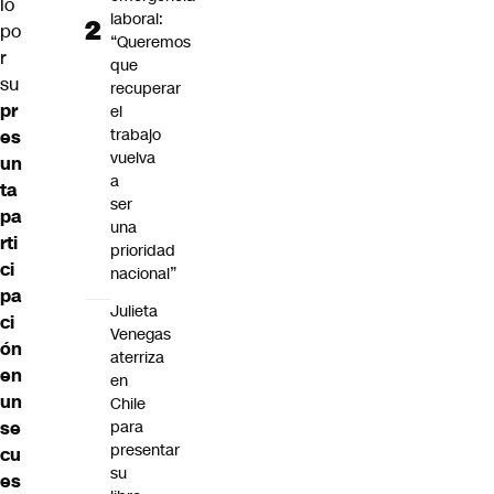
lo
laboral:
po
“Queremos
r
que
su
recuperar
pr
el
trabajo
es
vuelva
un
a
ta
ser
pa
una
rti
prioridad
ci
nacional”
pa
Julieta
ci
Venegas
ón
aterriza
en
en
un
Chile
se
para
presentar
cu
su
es