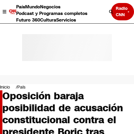
País
Mundo
Negocios
Radio
Podcast y Programas completos
CNN
Futuro 360
Cultura
Servicios
País
Mundo
Negocios
Inicio
País
Oposición baraja
Deportes
Programas completos
posibilidad de acusación
Cultura
Servicios
constitucional contra el
Bits
CNN Data
presidente Boric tras
CNN tiempo