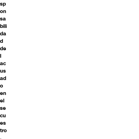
sp
on
sa
bili
da
d
de
l
ac
us
ad
o
en
el
se
cu
es
tro
.