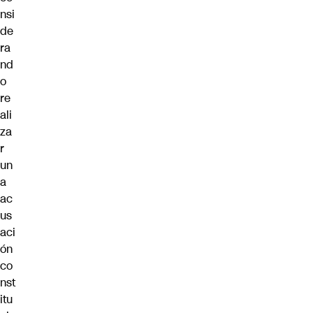
nsi
de
ra
nd
o
re
ali
za
r
un
a
ac
us
aci
ón
co
nst
itu