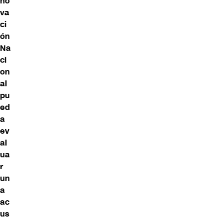
no
va
ci
ón
Na
ci
on
al
pu
ed
a
ev
al
ua
r
un
a
ac
us