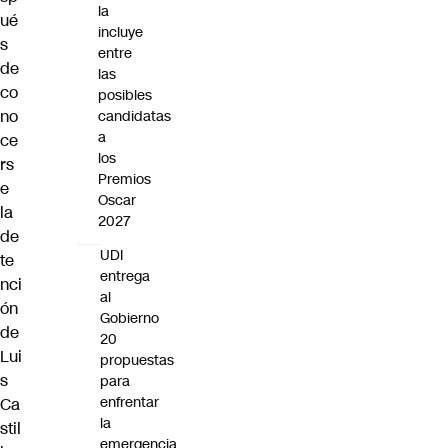
la
ué
incluye
s
entre
de
las
co
posibles
no
candidatas
a
ce
los
rs
Premios
e
Oscar
la
2027
de
UDI
te
entrega
nci
al
ón
Gobierno
de
20
Lui
propuestas
s
para
enfrentar
Ca
la
stil
emergencia