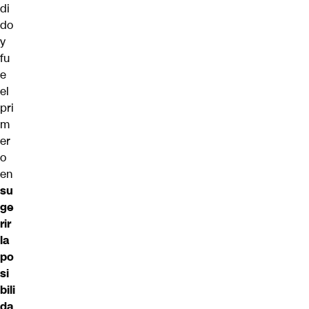
di
do
y
fu
e
el
pri
m
er
o
en
su
ge
rir
la
po
si
bili
da