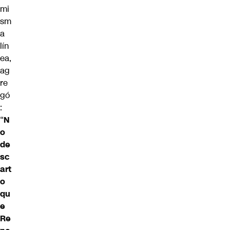
mi
sm
a
lín
ea,
ag
re
gó
:
“
N
o
de
sc
art
o
qu
e
Re