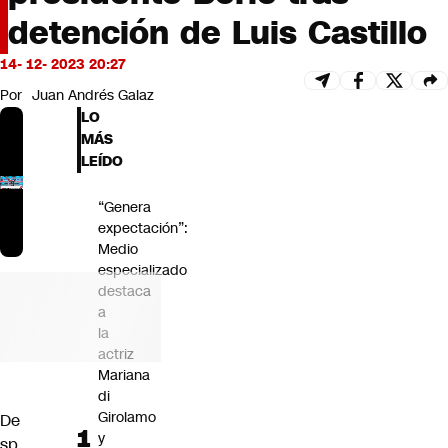
Futuro 360
detención de Luis Castillo
Opinión
14- 12- 2023 20:27
Por
Juan Andrés Galaz
LO
MÁS
LEÍDO
“Genera
expectación”:
Medio
especializado
destaca
a
la
actriz
Mariana
di
Girolamo
De
y
sp