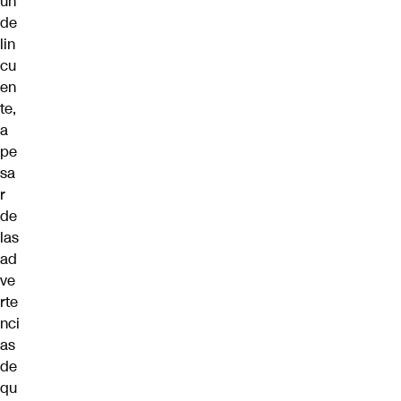
un
de
lin
cu
en
te,
a
pe
sa
r
de
las
ad
ve
rte
nci
as
de
qu