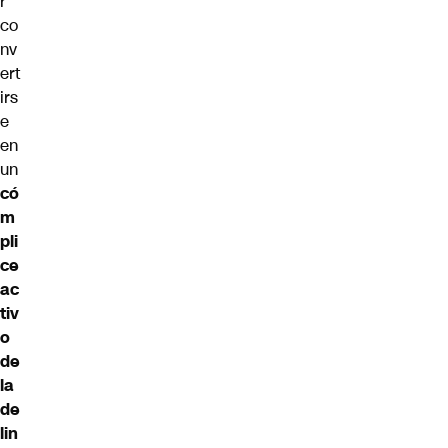
r
co
nv
ert
irs
e
en
un
có
m
pli
ce
ac
tiv
o
de
la
de
lin