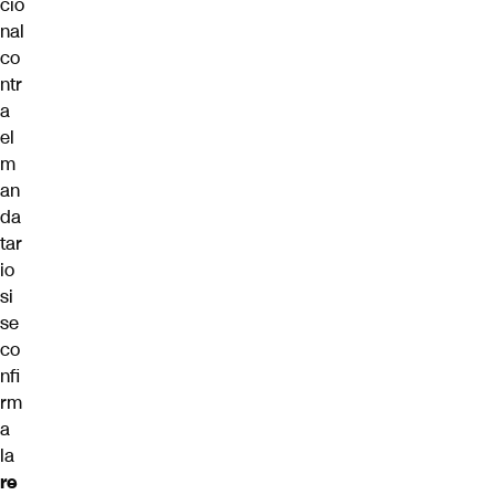
cio
nal
co
ntr
a
el
m
an
da
tar
io
si
se
co
nfi
rm
a
la
re