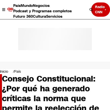
País
Mundo
Negocios
Radio
Podcast y Programas completos
CNN
Futuro 360
Cultura
Servicios
País
Mundo
Negocios
Inicio
País
Consejo Constitucional:
Deportes
Programas completos
¿Por qué ha generado
Cultura
Servicios
críticas la norma que
Bits
CNN Data
permite la reelección de
CNN tiempo