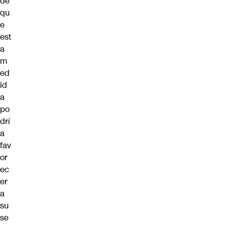
de
qu
e
est
a
m
ed
id
a
po
drí
a
fav
or
ec
er
a
su
se