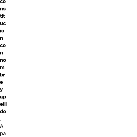
co
ns
tit
uc
ió
n
co
n
no
m
br
e
y
ap
elli
do
.
Al
pa