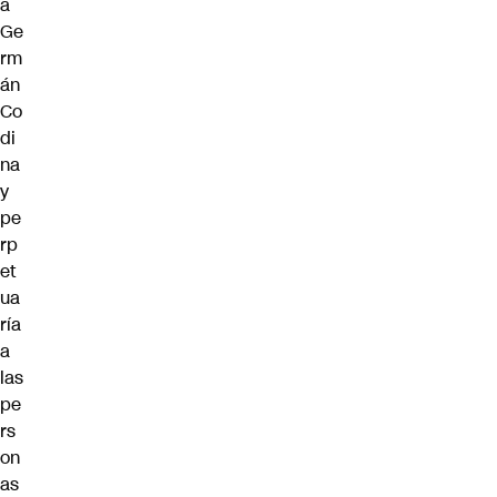
a
Ge
rm
án
Co
di
na
y
pe
rp
et
ua
ría
a
las
pe
rs
on
as