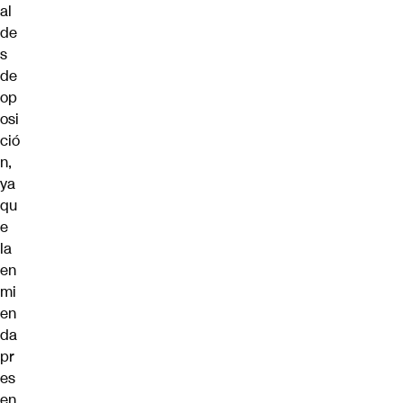
al
de
s
de
op
osi
ció
n,
ya
qu
e
la
en
mi
en
da
pr
es
en