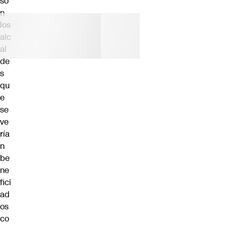
so
n
los
alc
al
de
s
qu
e
se
ve
ría
n
be
ne
fici
ad
os
co