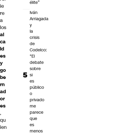
élite”
ie
Iván
re
Arriagada
a
y
los
la
al
crisis
ca
de
ld
Codelco:
es
"El
debate
y
sobre
go
si
be
es
rn
público
ad
o
or
privado
es
me
parece
,
que
qu
es
ien
menos