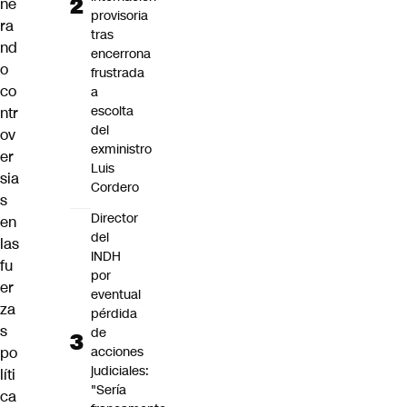
ne
provisoria
ra
tras
nd
encerrona
o
frustrada
co
a
escolta
ntr
del
ov
exministro
er
Luis
sia
Cordero
s
Director
en
del
las
INDH
fu
por
er
eventual
za
pérdida
s
de
po
acciones
judiciales:
líti
"Sería
ca