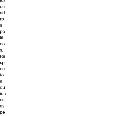
los
cu
ad
ro
s
po
líti
co
s.
Re
sp
ec
to
a
qu
ien
es
es
pe