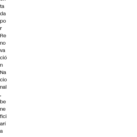
ta
da
po
r
Re
no
va
ció
n
Na
cio
nal
,
be
ne
fici
arí
a