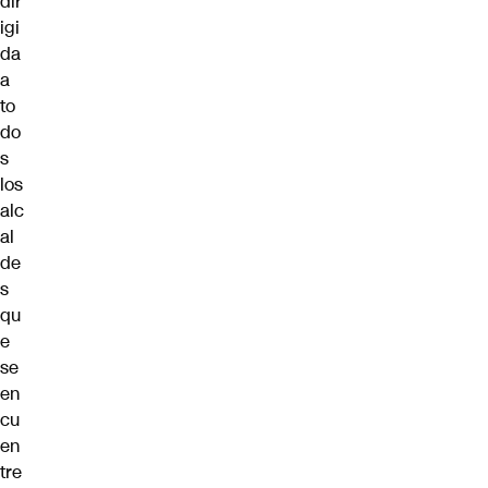
dir
igi
da
a
to
do
s
los
alc
al
de
s
qu
e
se
en
cu
en
tre