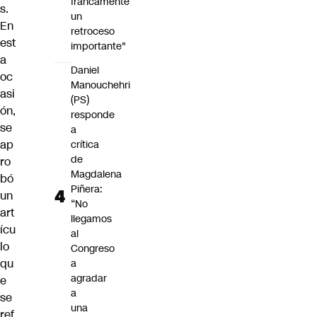
francamente
s.
un
En
retroceso
est
importante"
a
Daniel
oc
Manouchehri
asi
(PS)
ón,
responde
se
a
ap
crítica
de
ro
Magdalena
bó
Piñera:
un
“No
art
llegamos
ícu
al
lo
Congreso
qu
a
agradar
e
a
se
una
ref