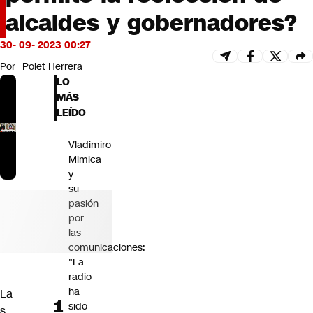
Futuro 360
alcaldes y gobernadores?
Opinión
30- 09- 2023 00:27
Por
Polet Herrera
LO
MÁS
LEÍDO
Vladimiro
Mimica
y
su
pasión
por
las
comunicaciones:
"La
radio
ha
La
sido
s