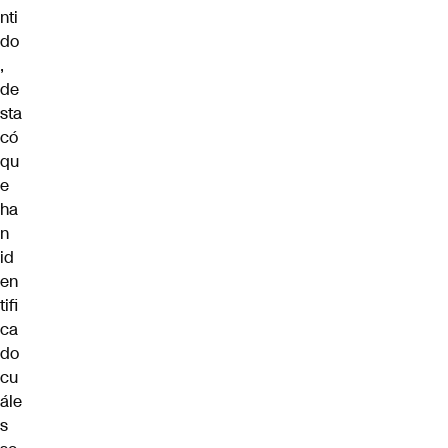
nti
do
,
de
sta
có
qu
e
ha
n
id
en
tifi
ca
do
cu
ále
s