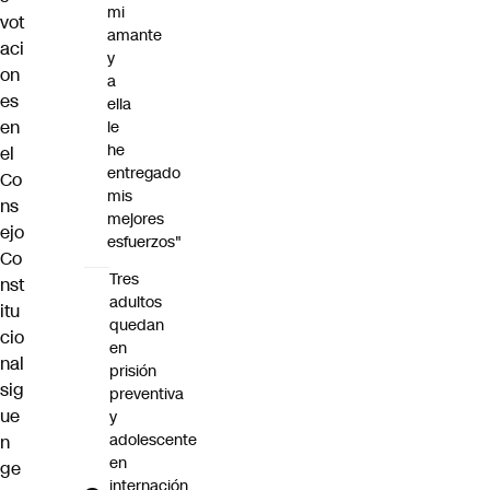
mi
vot
amante
aci
y
on
a
es
ella
en
le
he
el
entregado
Co
mis
ns
mejores
ejo
esfuerzos"
Co
Tres
nst
adultos
itu
quedan
cio
en
nal
prisión
sig
preventiva
ue
y
adolescente
n
en
ge
internación