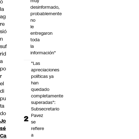
muy
ó
desinformado,
la
probablemente
ag
no
re
le
sió
entregaron
n
toda
suf
la
información"
rid
a
"Las
po
apreciaciones
r
políticas ya
han
el
quedado
di
completamente
pu
superadas":
ta
Subsecretario
do
Pavez
Jo
se
sé
refiere
a
Ca