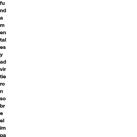
fu
nd
a
m
en
tal
es
y
ad
vir
tie
ro
n
so
br
e
el
im
pa