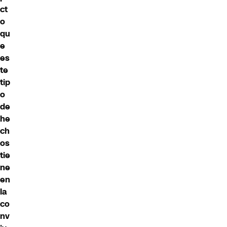
ct
o
qu
e
es
te
tip
o
de
he
ch
os
tie
ne
en
la
co
nv