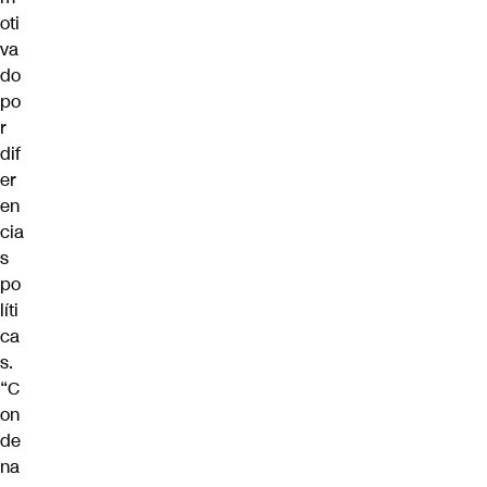
oti
va
do
po
r
dif
er
en
cia
s
po
líti
ca
s.
“C
on
de
na