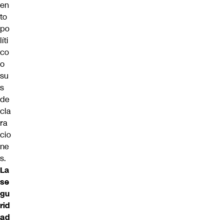
en
to
po
líti
co
o
su
s
de
cla
ra
cio
ne
s.
La
se
gu
rid
ad