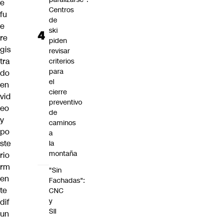
e
Centros
fu
de
e
ski
re
piden
gis
revisar
tra
criterios
para
do
el
en
cierre
vid
preventivo
eo
de
y
caminos
po
a
ste
la
montaña
rio
rm
"Sin
en
Fachadas":
te
CNC
y
dif
SII
un