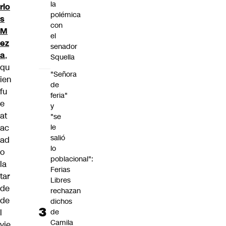
la
rlo
polémica
s
con
M
el
ez
senador
a
,
Squella
qu
"Señora
ien
de
fu
feria"
e
y
at
"se
le
ac
salió
ad
lo
o
poblacional":
la
Ferias
tar
Libres
de
rechazan
de
dichos
de
l
Camila
vie