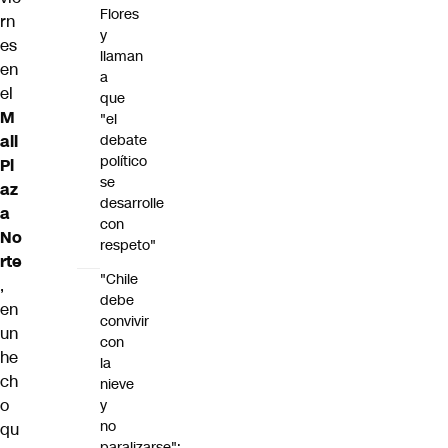
Flores
rn
y
es
llaman
en
a
el
que
M
"el
debate
all
político
Pl
se
az
desarrolle
a
con
No
respeto"
rte
"Chile
,
debe
en
convivir
un
con
he
la
ch
nieve
o
y
no
qu
paralizarse":