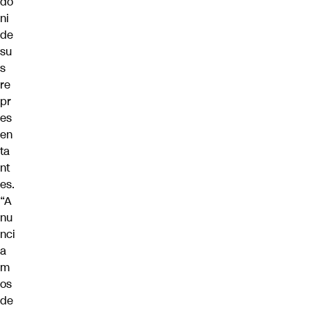
do
ni
de
su
s
re
pr
es
en
ta
nt
es.
“A
nu
nci
a
m
os
de