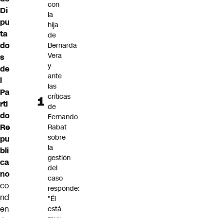
con
Di
la
pu
hija
ta
de
do
Bernarda
Vera
s
y
de
ante
l
las
Pa
críticas
rti
de
do
Fernando
Re
Rabat
sobre
pu
la
bli
gestión
ca
del
no
caso
co
responde:
nd
"Él
en
está