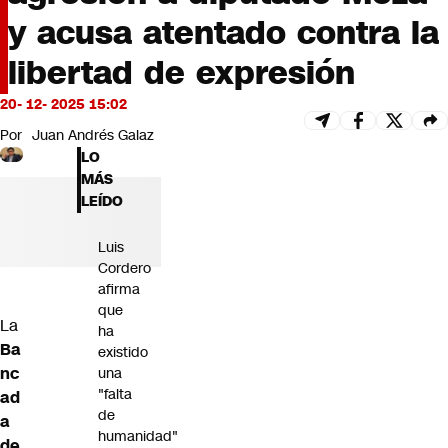
Futuro 360
y acusa atentado contra la
Opinión
libertad de expresión
20- 12- 2025 15:02
Por
Juan Andrés Galaz
LO
MÁS
LEÍDO
Luis
Cordero
afirma
que
La
ha
Ba
existido
nc
una
"falta
ad
de
a
humanidad"
de