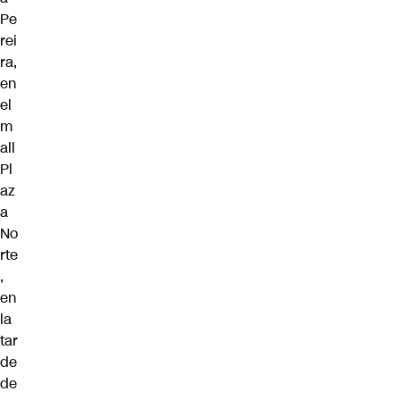
Pe
rei
ra,
en
el
m
all
Pl
az
a
No
rte
,
en
la
tar
de
de