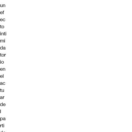
un
ef
ec
to
inti
mi
da
tor
io
en
el
ac
tu
ar
de
l
pa
rti