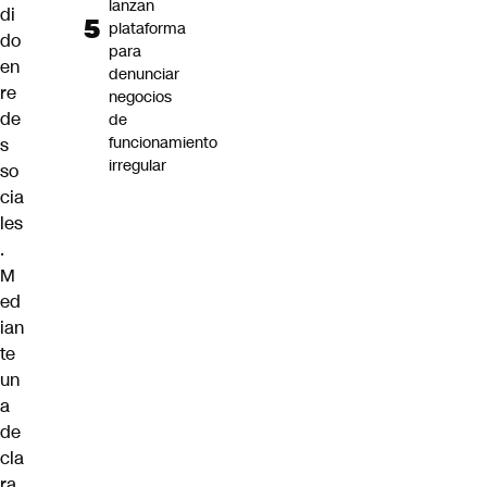
lanzan
di
plataforma
do
para
en
denunciar
re
negocios
de
de
funcionamiento
s
irregular
so
cia
les
.
M
ed
ian
te
un
a
de
cla
ra