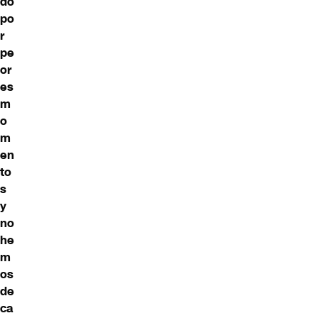
do
po
r
pe
or
es
m
o
m
en
to
s
y
no
he
m
os
de
ca