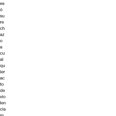
es
ó
su
re
ch
az
o
a
cu
al
qu
ier
ac
to
de
vio
len
cia
m