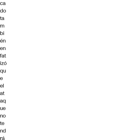
ca
do
ta
m
bi
én
en
fat
izó
qu
e
el
at
aq
ue
no
te
nd
rá