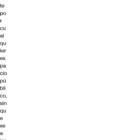
te
po
r
cu
al
qu
ier
es
pa
cio
pú
bli
co,
sin
qu
e
se
a