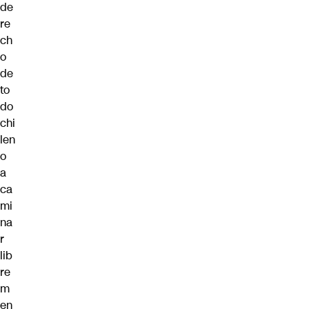
de
re
ch
o
de
to
do
chi
len
o
a
ca
mi
na
r
lib
re
m
en