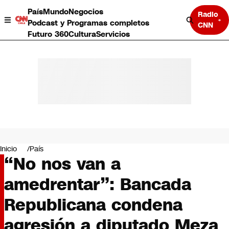
País
Mundo
Negocios
Radio
Podcast y Programas completos
CNN
Futuro 360
Cultura
Servicios
País
Mundo
Negocios
Inicio
País
“No nos van a
Deportes
Programas completos
amedrentar”: Bancada
Cultura
Servicios
Republicana condena
Bits
CNN Data
agresión a diputado Meza
CNN tiempo