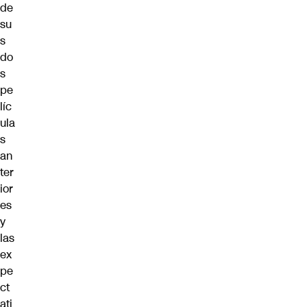
de
su
s
do
s
pe
líc
ula
s
an
ter
ior
es
y
las
ex
pe
ct
ati