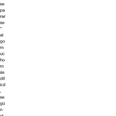
se
pa
rar
se
”
al
go
m
uc
ho
m
ás
dif
ícil
,
se
gú
n
el