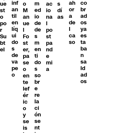
inf
co
ah
m
ue
o
ac
s
an
br
or
ed
st
M
io
dí
til
ad
a
io
o
an
na
as
en
os
de
de
po
ue
l
líq
ya
l
de
r
l
po
ui
es
ca
s
Su
Fo
st
do
ta
so
m
bt
st
pa
s
ba
en
el
er,
nd
de
n
ti
pa
e
va
sa
do
se
mi
pe
ld
s
o
a
o
ad
so
en
os
br
te
e
lef
re
ér
la
ic
ci
o
ón
y
se
se
nt
is