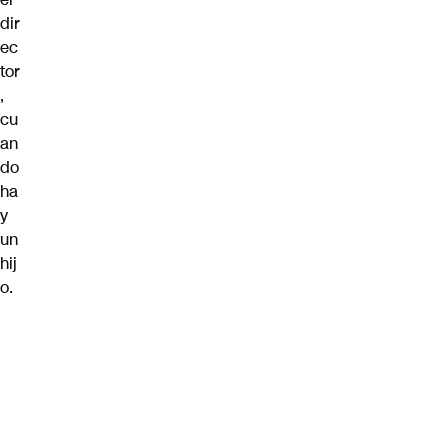
dir
ec
tor
,
cu
an
do
ha
y
un
hij
o.