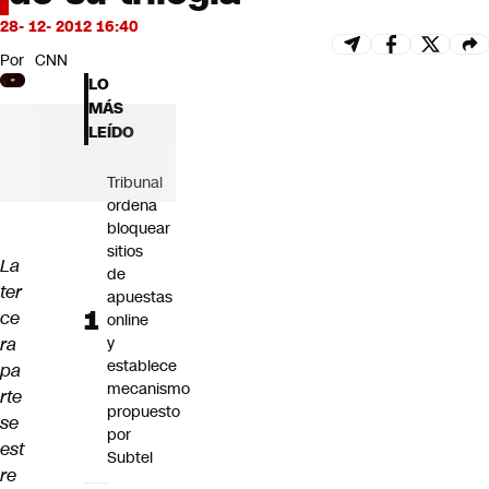
Futuro 360
28- 12- 2012 16:40
Opinión
Por
CNN
LO
MÁS
LEÍDO
Tribunal
ordena
bloquear
sitios
La
de
ter
apuestas
ce
online
ra
y
establece
pa
mecanismo
rte
propuesto
se
por
est
Subtel
re