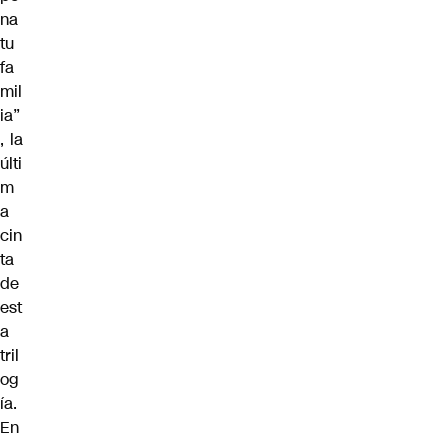
na
tu
fa
mil
ia”
, la
últi
m
a
cin
ta
de
est
a
tril
og
ía.
En