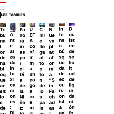
LEE TAMBIÉN
D
In
U
Tri
Pa
C
N
A
es
te
EF
bu
no
hil
ue
nt
ist
ns
A
na
ra
e
va
e
en
a
co
l
m
lle
pl
al
de
bú
nf
or
as
ga
at
za
so
sq
ir
de
po
al
af
de
lic
ue
m
na
r
to
or
in
it
da
a
bl
el
p
m
to
ud
de
un
oq
Dí
te
a
xi
de
ex
pa
ue
a
n
“S
ca
liq
cu
go
ar
de
de
in
ci
ui
rsi
a
sit
la
lo
Fa
on
da
on
ex
io
Ni
s
ch
es
ci
ist
e
s
ñe
pa
ad
:
ón
a
m
de
z:
ís
as
Di
fo
ex
pl
ap
Vi
es
”