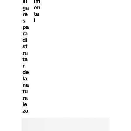
im
lu
en
ga
ta
re
l
s
pa
ra
di
sf
ru
ta
r
de
la
na
tu
ra
le
za