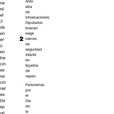
Ante
na
alza
rá
de
el
intoxicaciones:
3
Diputados
de
buscan
en
exigir
cierres
er
de
o
seguridad
en
infantil
los
en
cin
líquidos
es
de
na
vapeo
cio
Panoramas
nal
por
es.
el
De
Día
de
sp
la
ué