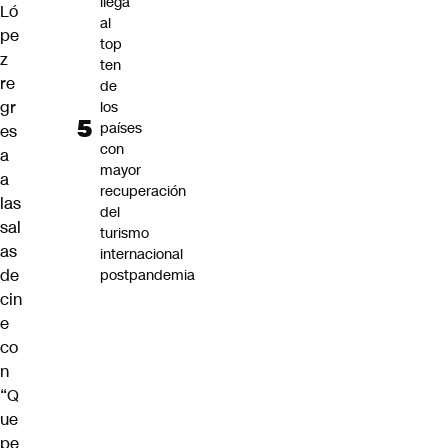
llega
Ló
al
pe
top
z
ten
re
de
gr
los
países
es
con
a
mayor
a
recuperación
las
del
sal
turismo
as
internacional
de
postpandemia
cin
e
co
n
“Q
ue
pe