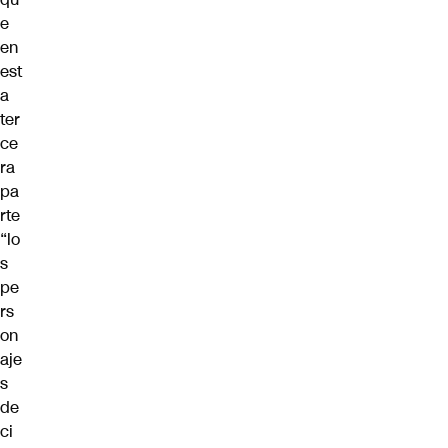
e
en
est
a
ter
ce
ra
pa
rte
“lo
s
pe
rs
on
aje
s
de
ci