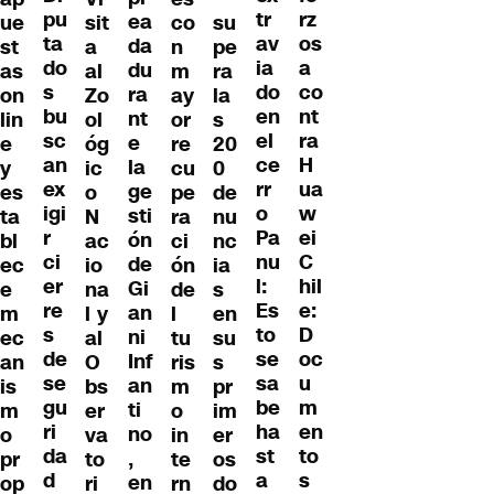
pu
rz
tr
ea
ue
sit
co
su
ta
os
av
da
st
a
n
pe
do
a
ia
du
as
al
m
ra
s
co
do
ra
on
Zo
ay
la
bu
nt
en
nt
lin
ol
or
s
sc
ra
el
e
e
óg
re
20
an
H
ce
la
y
ic
cu
0
ex
ua
rr
ge
es
o
pe
de
igi
w
o
sti
ta
N
ra
nu
r
ei
Pa
ón
bl
ac
ci
nc
ci
C
nu
de
ec
io
ón
ia
er
hil
l:
Gi
e
na
de
s
re
e:
Es
an
m
l y
l
en
s
D
to
ni
ec
al
tu
su
de
oc
se
Inf
an
O
ris
s
se
u
sa
an
is
bs
m
pr
gu
m
be
ti
m
er
o
im
ri
en
ha
no
o
va
in
er
da
to
st
,
pr
to
te
os
d
s
a
en
op
ri
rn
do