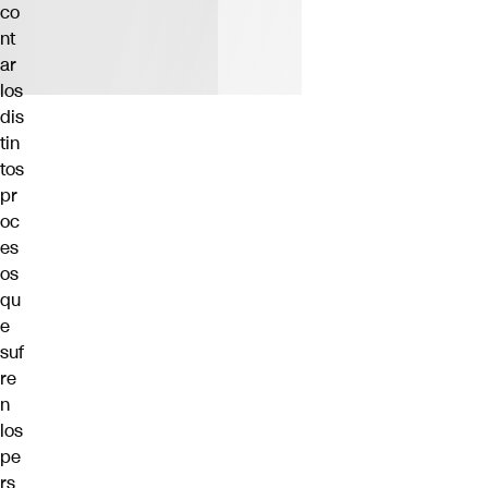
co
nt
ar
los
dis
tin
tos
pr
oc
es
os
qu
e
suf
re
n
los
pe
rs