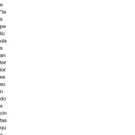
e
“la
s
pe
líc
ula
s
an
ter
ior
es
so
n
do
s
cin
tas
qu
e