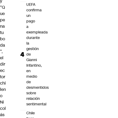
y
UEFA
“Q
confirma
ue
un
pe
pago
na
a
tu
exempleada
durante
bo
la
da
gestión
”,
de
el
Gianni
dir
Infantino,
ec
en
tor
medio
de
chi
desmentidos
len
sobre
o
relación
Ni
sentimental
col
Chile
ás