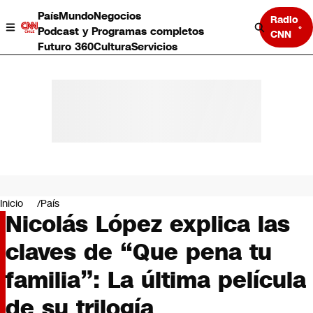
País
Mundo
Negocios
Radio
Podcast y Programas completos
CNN
Futuro 360
Cultura
Servicios
País
Mundo
Negocios
Inicio
País
Nicolás López explica las
Deportes
Programas completos
claves de “Que pena tu
Cultura
Servicios
familia”: La última película
Bits
CNN Data
de su trilogía
CNN tiempo