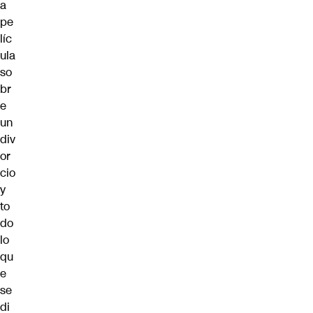
a
pe
líc
ula
so
br
e
un
div
or
cio
y
to
do
lo
qu
e
se
di