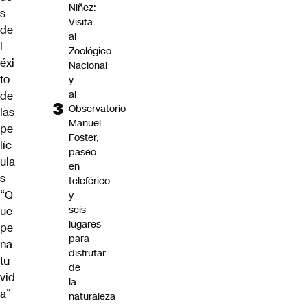
Niñez:
s
Visita
de
al
l
Zoológico
éxi
Nacional
to
y
al
de
Observatorio
las
Manuel
pe
Foster,
líc
paseo
ula
en
s
teleférico
“Q
y
seis
ue
lugares
pe
para
na
disfrutar
tu
de
vid
la
a”
naturaleza