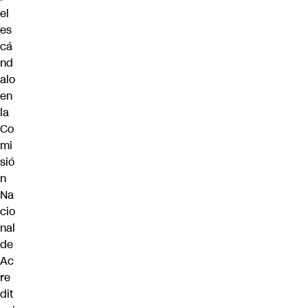
el
es
cá
nd
alo
en
la
Co
mi
sió
n
Na
cio
nal
de
Ac
re
dit