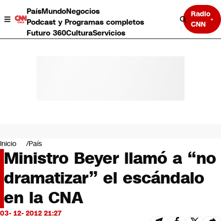
País
Mundo
Negocios
Radio
Podcast y Programas completos
CNN
Futuro 360
Cultura
Servicios
País
Mundo
Negocios
Inicio
País
Ministro Beyer llamó a “no
Deportes
Programas completos
dramatizar” el escándalo
Cultura
Servicios
en la CNA
Bits
CNN Data
03- 12- 2012 21:27
CNN tiempo