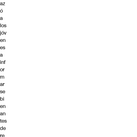
az
ó
a
los
jóv
en
es
a
inf
or
m
ar
se
bi
en
an
tes
de
re