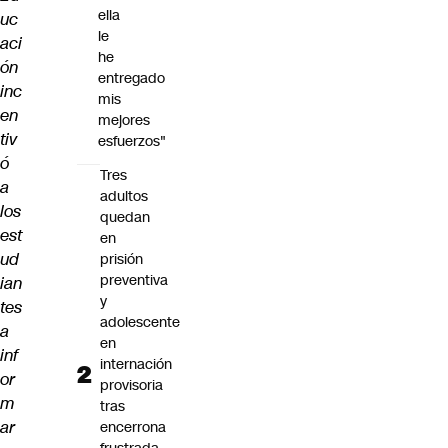
ella
uc
le
aci
he
ón
entregado
inc
mis
en
mejores
tiv
esfuerzos"
ó
Tres
a
adultos
los
quedan
est
en
ud
prisión
preventiva
ian
y
tes
adolescente
a
en
inf
internación
or
provisoria
m
tras
ar
encerrona