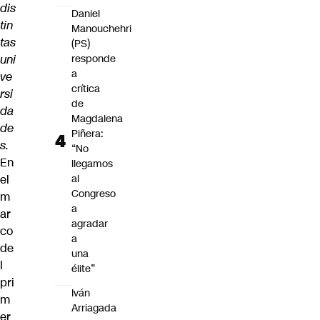
dis
Daniel
tin
Manouchehri
tas
(PS)
uni
responde
a
ve
crítica
rsi
de
da
Magdalena
de
Piñera:
s.
“No
En
llegamos
el
al
Congreso
m
a
ar
agradar
co
a
de
una
l
élite”
pri
Iván
m
Arriagada
er