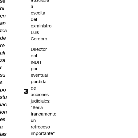
frustrada
se
a
bi
escolta
en
del
an
exministro
tes
Luis
de
Cordero
re
Director
ali
del
za
INDH
r
por
su
eventual
pérdida
s
de
po
acciones
stu
judiciales:
lac
"Sería
ion
francamente
es
un
a
retroceso
importante"
las