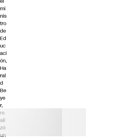
el
mi
nis
tro
de
Ed
uc
aci
ón,
Ha
ral
d
Be
ye
r,
re
ali
zó
un