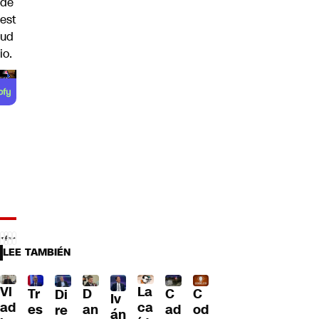
de
est
ud
io.
LEE TAMBIÉN
Vl
La
Tr
D
C
C
Di
Iv
ad
ca
es
an
ad
od
re
án