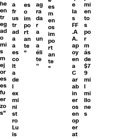
e
he
a
ag
e
mi
es
es
en
fr
ra
la
en
o
m
tr
us
da
s
to
im
en
eg
tr
r
FF
s
po
os
ad
ad
a
.A
po
rt
im
o
a
un
A.
r
an
po
mi
a
a
ap
m
te
rt
s
es
éli
oy
ás
"
an
m
co
te
en
de
te
ej
lt
”
a
$7
"
or
a
C
9
es
de
ar
mi
es
l
ab
l
fu
ex
in
mi
er
mi
er
llo
zo
ni
os
ne
s"
st
en
s
ro
op
Lu
er
is
at