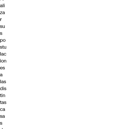
ali
za
r
su
s
po
stu
lac
ion
es
a
las
dis
tin
tas
ca
sa
s