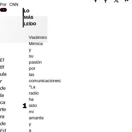
Por
CNN
Futuro 360
LO
Opinión
MÁS
LEÍDO
Vladimiro
Mimica
y
su
El
pasión
tit
por
ula
las
r
comunicaciones:
"La
de
radio
la
ha
ca
sido
rte
mi
ra
amante
de
y
Ed
a