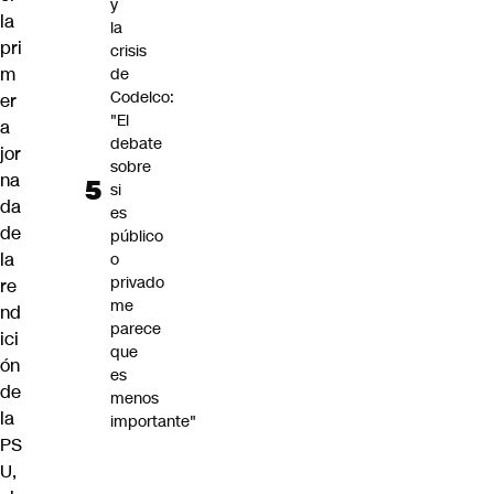
y
la
la
pri
crisis
m
de
Codelco:
er
"El
a
debate
jor
sobre
na
si
da
es
de
público
la
o
privado
re
me
nd
parece
ici
que
ón
es
de
menos
la
importante"
PS
U,