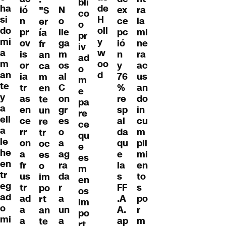
bli
ha
de
ió
N
ex
ra
"S
co
si
H
n
o
ce
la
er
o
do
oll
pr
lle
pc
mi
ía
pr
mi
y
ov
ga
ió
ne
fr
iv
a
w
is
m
n
ra
an
ad
m
oo
or
os
y
ac
ca
o
an
d
ia
al
76
us
m
m
te
tr
C
%
an
en
e
y
as
on
re
do
te
pa
a
en
gr
sp
in
un
re
ell
ce
es
al
cu
re
ce
a
rr
o
da
m
tr
qu
le
on
a
qu
pli
oc
e
he
a
ag
e
mi
es
es
en
fr
ra
la
en
o
m
tr
us
da
s
to
im
en
eg
tr
r
FF
s
po
os
ad
ad
a
.A
po
rt
im
o
a
un
A.
r
an
po
mi
a
a
ap
m
te
rt