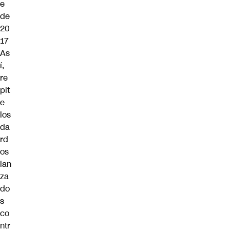
e
de
20
17
As
í,
re
pit
e
los
da
rd
os
lan
za
do
s
co
ntr