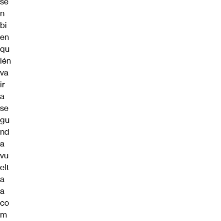
se
n
bi
en
qu
ién
va
ir
a
se
gu
nd
a
vu
elt
a
a
co
m