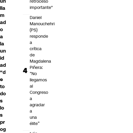
un
retroceso
importante"
lla
m
Daniel
ad
Manouchehri
o
(PS)
a
responde
a
la
crítica
un
de
id
Magdalena
ad
Piñera:
“d
“No
e
llegamos
to
al
Congreso
do
a
s
agradar
lo
a
s
una
pr
élite”
og