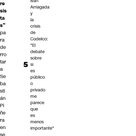
Iván
re
Arriagada
sis
y
ta
la
s”
crisis
pa
de
Codelco:
ra
"El
de
debate
rro
sobre
tar
si
a
es
Se
público
ba
o
privado
sti
me
án
parece
Pi
que
ñe
es
ra
menos
en
importante"
se