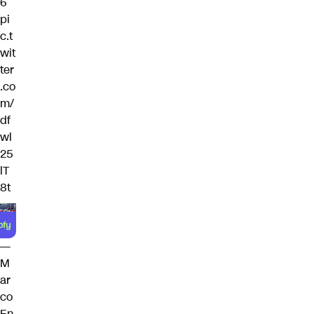
6
pi
c.t
wit
ter
.co
m/
df
wl
25
lT
8t
—
M
ar
co
En