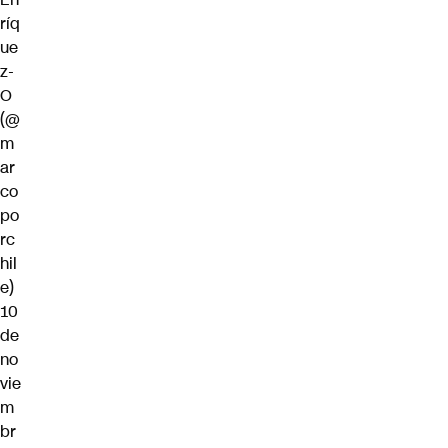
ríq
ue
z-
O
(@
m
ar
co
po
rc
hil
e)
10
de
no
vie
m
br