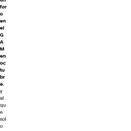
for
o
en
el
G
A
M
en
oc
tu
br
e
,
y
al
qu
e
sol
o