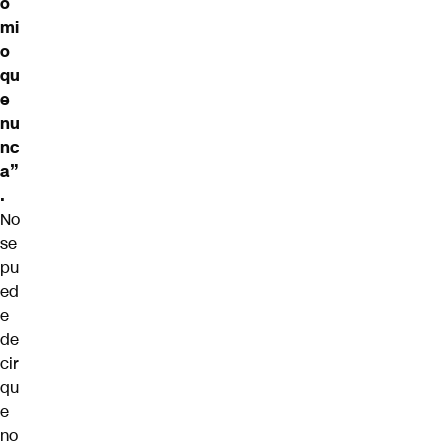
o
mi
o
qu
e
nu
nc
a”
.
No
se
pu
ed
e
de
cir
qu
e
no