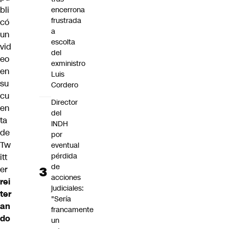
bli
encerrona
frustrada
có
a
un
escolta
vid
del
eo
exministro
en
Luis
su
Cordero
cu
Director
en
del
ta
INDH
de
por
Tw
eventual
pérdida
itt
de
er
acciones
rei
judiciales:
ter
"Sería
an
francamente
do
un