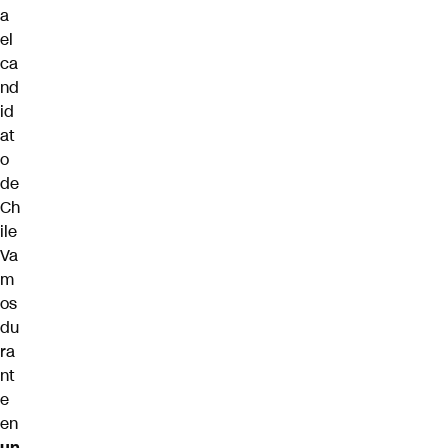
a
el
ca
nd
id
at
o
de
Ch
ile
Va
m
os
du
ra
nt
e
en
un