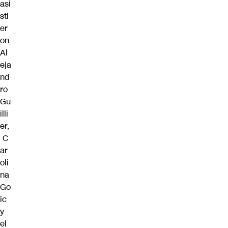
asi
sti
er
on
Al
eja
nd
ro
Gu
illi
er,
C
ar
oli
na
Go
ic
y
el