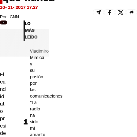
Futuro 360
10- 11- 2017 17:27
Opinión
Por
CNN
LO
MÁS
LEÍDO
Vladimiro
Mimica
y
su
El
pasión
ca
por
nd
las
id
comunicaciones:
"La
at
radio
o
ha
pr
sido
esi
mi
de
amante