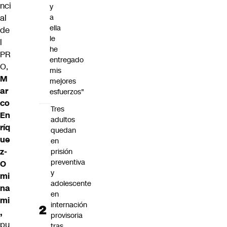
nci
y
al
a
ella
de
le
l
he
PR
entregado
O,
mis
M
mejores
ar
esfuerzos"
co
Tres
En
adultos
ríq
quedan
ue
en
z-
prisión
preventiva
O
y
mi
adolescente
na
en
mi
internación
,
provisoria
pu
tras