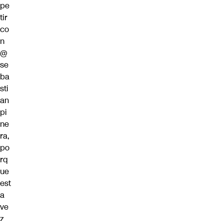
pe
tir
co
n
@
se
ba
sti
an
pi
ne
ra
,
po
rq
ue
est
a
ve
z