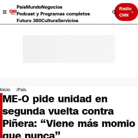
País
Mundo
Negocios
Radio
Podcast y Programas completos
CNN
Futuro 360
Cultura
Servicios
País
Mundo
Negocios
Inicio
País
ME-O pide unidad en
Deportes
Programas completos
segunda vuelta contra
Cultura
Servicios
Piñera: “Viene más momio
Bits
CNN Data
que nunca”
CNN tiempo