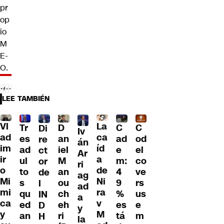
pr
op
io
M
E-
O.
LEE TAMBIÉN
Vl
La
Tr
D
C
C
Di
Iv
ad
ca
es
an
ad
od
re
án
im
íd
ad
iel
e
el
ct
Ar
ir
a
ul
M
m:
co
or
ri
o
de
to
an
4
ve
de
ag
Mi
Ni
s
ou
9
rs
l
ad
mi
ra
qu
ch
%
us
IN
a
ca
v
ed
eh
es
e
D
y
y
M
an
ri
tá
m
H
la