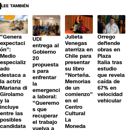
LEE TAMBIÉN
“Genera
Julieta
Orrego
UDI
expectaci
Venegas
defiende
entrega al
ón”:
aterriza en
obras en
Gobierno
Medio
Chile para
Plaza
20
especializ
presentar
Italia tras
propuesta
ado
su libro
estudio
s para
destaca a
“Norteña.
que revela
enfrentar
la actriz
Memorias
caída de
la
Mariana di
de un
67% en
emergenci
Girolamo
comienzo”
velocidad
a laboral:
y la
en el
vehicular
“Queremo
incluye
Centro
s que
entre las
Cultural
recuperar
posibles
La
el trabajo
candidata
Moneda
vuelva a