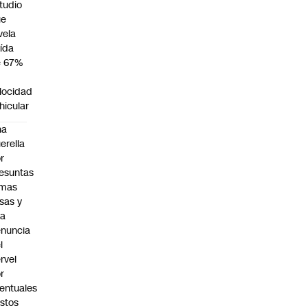
tudio
ue
vela
ída
e 67%
n
locidad
hicular
na
erella
r
esuntas
rmas
lsas y
na
nuncia
l
rvel
r
entuales
stos