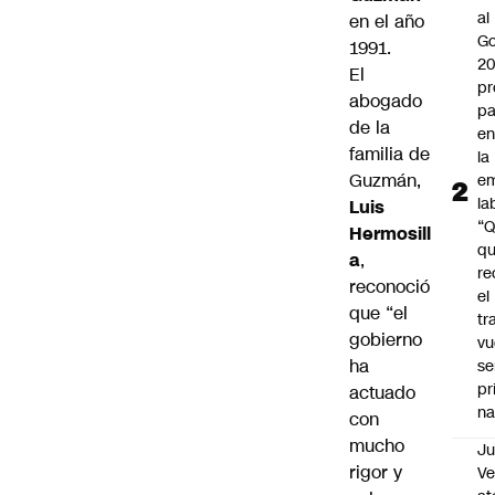
al
en el año
Go
1991.
2
El
pr
abogado
pa
de la
en
familia de
la
Guzmán,
em
la
Luis
“
Hermosill
q
a
,
re
reconoció
el
que “el
tr
gobierno
vu
ha
se
pr
actuado
na
con
mucho
Ju
rigor y
V