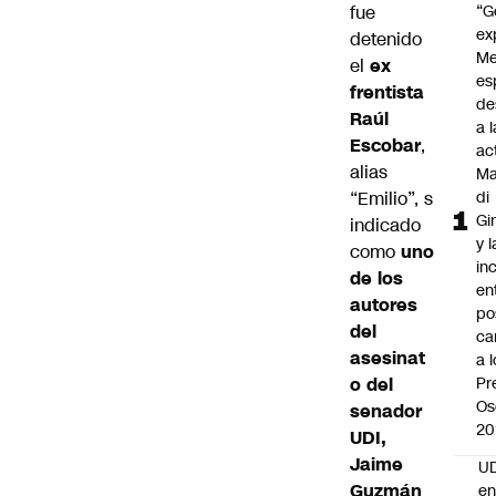
fue
“G
ex
detenido
Me
el
ex
es
frentista
de
Raúl
a l
Escobar
,
ac
alias
Ma
“Emilio”, s
di
Gi
indicado
y l
como
uno
in
de los
en
autores
po
del
ca
asesinat
a 
o del
Pr
Os
senador
20
UDI,
Jaime
UD
Guzmán
en