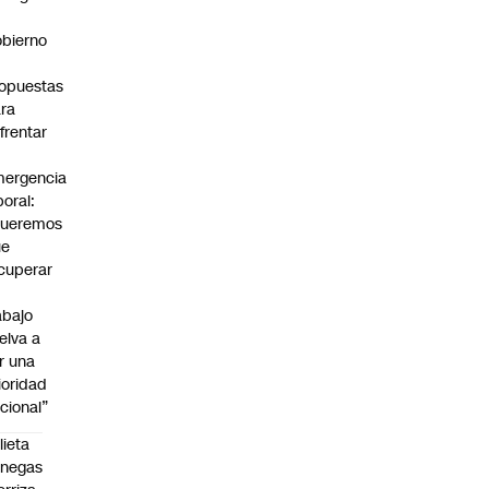
bierno
0
opuestas
ra
frentar
ergencia
boral:
Queremos
ue
cuperar
abajo
elva a
r una
ioridad
cional”
lieta
enegas