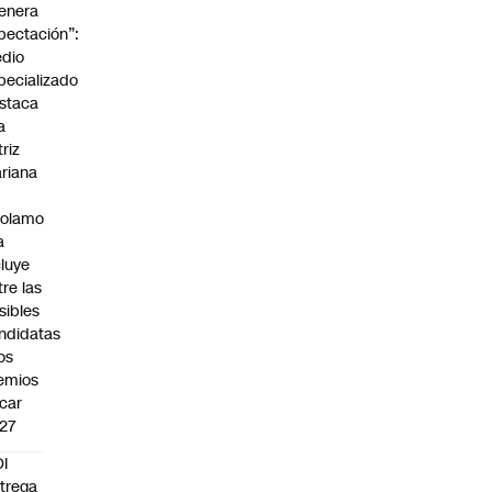
enera
pectación”:
dio
pecializado
staca
a
triz
riana
rolamo
a
cluye
tre las
sibles
ndidatas
los
emios
car
27
I
trega