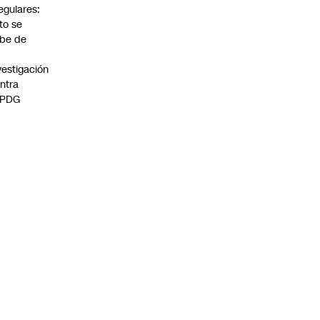
regulares:
to se
be de
vestigación
ntra
 PDG