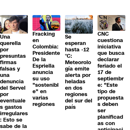
Fracking
CNC
Una
Se
en
cuestiona
querella
esperan
Colombia:
iniciativa
por
hasta -12
Presidente
que busca
presuntas
°C:
De la
declarar
firmas
Meteorolo
Espriella
feriado el
falsas y
gía emite
anuncia
17 de
una
alerta por
su uso
septiembr
denuncia
heladas
"sostenibl
e: "Este
del Servel
en dos
e" en
tipo de
por
regiones
varias
propuesta
eventuale
del sur del
regiones
s deben
s gastos
país
ser
irregulares
planificad
: Esto se
as con
sabe de la
anticipaci