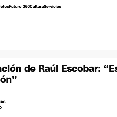
letos
Futuro 360
Cultura
Servicios
nción de Raúl Escobar: “
ión”
MÁS
O