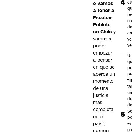
es
e vamos
q
a tener a
re
Escobar
ca
Poblete
d
en Chile
y
e
vamos a
ve
poder
ve
empezar
U
a pensar
qu
en que se
po
acerca un
pr
fi
momento
fa
de una
u
justicia
de
más
de
completa
Se
en el
po
país”,
ev
ga
agregó