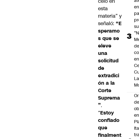
at
celo en
en
esta
pa
materia” y
pr
señaló:
“E
su
speramo
“N
s que se
M
eleve
de
co
una
en
solicitud
Ce
de
Cu
extradici
L
ón a la
M
Corte
Or
Suprema
de
”
.
ob
“
Estoy
e
confiado
Pl
que
Ita
finalment
tr