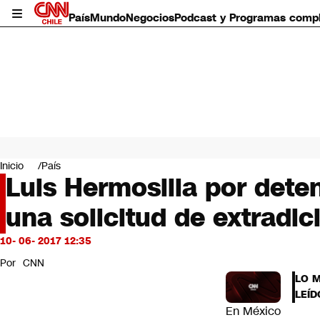
País
Mundo
Negocios
Podcast y Programas comp
País
Mundo
Inicio
País
Negocios
Luis Hermosilla por dete
Deportes
una solicitud de extradic
Programas completos
Cultura
Servicios
10- 06- 2017 12:35
Bits
Por
CNN
CNN Data
LO 
CNN tiempo
LEÍD
Futuro 360
En México
Opinión