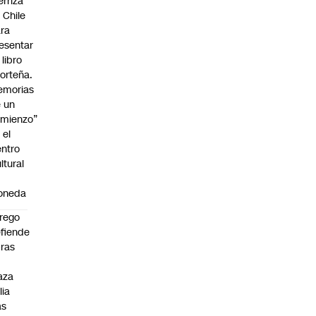
erriza
 Chile
ra
esentar
 libro
orteña.
emorias
 un
mienzo”
 el
ntro
ltural
a
oneda
rego
fiende
ras
n
aza
lia
as