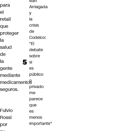
Iván
para
Arriagada
el
y
retail
la
crisis
que
de
proteger
Codelco:
la
"El
salud
debate
de
sobre
la
si
gente
es
público
mediante
o
medicamentos
privado
seguros.
me
parece
que
Fulvio
es
Rossi
menos
importante"
por