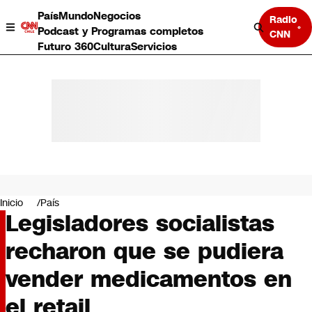
País
Mundo
Negocios
Radio
Podcast y Programas completos
CNN
Futuro 360
Cultura
Servicios
País
Mundo
Negocios
Inicio
País
Legisladores socialistas
Deportes
Programas completos
recharon que se pudiera
Cultura
Servicios
vender medicamentos en
Bits
CNN Data
el retail
CNN tiempo