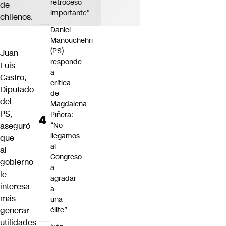
retroceso
de
importante"
chilenos.
Daniel
Manouchehri
(PS)
Juan
responde
Luis
a
Castro,
crítica
Diputado
de
del
Magdalena
PS,
Piñera:
aseguró
“No
llegamos
que
al
al
Congreso
gobierno
a
le
agradar
interesa
a
más
una
generar
élite”
utilidades