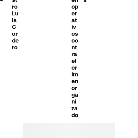
ro
op
Lu
er
is
at
C
iv
or
os
de
co
ro
nt
ra
el
cr
im
en
or
ga
ni
za
do