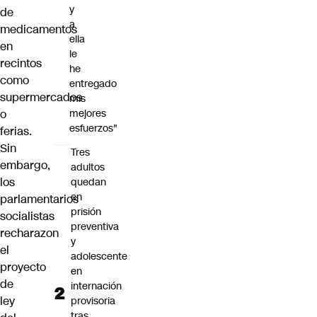
y
de
a
medicamentos
ella
en
le
recintos
he
como
entregado
supermercados
mis
o
mejores
esfuerzos"
ferias.
Sin
Tres
embargo,
adultos
los
quedan
en
parlamentarios
prisión
socialistas
preventiva
recharazon
y
el
adolescente
proyecto
en
de
internación
ley
provisoria
tras