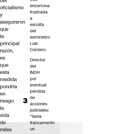
del
encerrona
oficialismo
frustrada
y
a
aseguraron
escolta
que
del
la
exministro
principal
Luis
Cordero
razón,
es
Director
que
del
esta
INDH
por
medida
eventual
pondría
pérdida
en
de
riesgo
acciones
la
judiciales:
vida
"Sería
de
francamente
un
miles