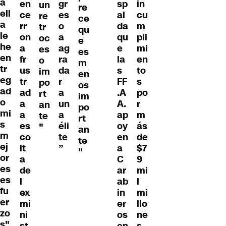
a
en
gr
sp
in
un
re
ell
ce
es
al
cu
re
ce
a
rr
o
da
m
tr
qu
le
on
a
qu
pli
oc
e
he
a
ag
e
mi
es
es
en
fr
ra
la
en
o
m
tr
us
da
s
to
im
en
eg
tr
r
FF
s
po
os
ad
ad
a
.A
po
rt
im
o
a
un
A.
r
an
po
mi
a
a
ap
m
te
rt
s
es
éli
oy
ás
"
an
m
co
te
en
de
te
ej
lt
”
a
$7
"
or
a
C
9
es
de
ar
mi
es
l
ab
l
fu
ex
in
mi
er
mi
er
llo
zo
ni
os
ne
s"
st
en
s