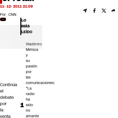
Futuro 360
11- 12- 2011 21:09
Opinión
Por
CNN
LO
MÁS
LEÍDO
Vladimiro
Mimica
y
su
pasión
por
las
comunicaciones:
Continúa
"La
el
radio
debate
ha
por
sido
la
mi
venta
amante