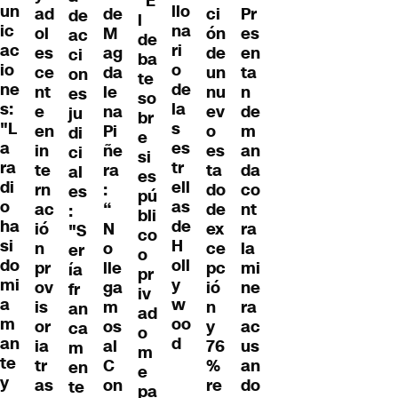
"E
un
llo
ad
de
ci
Pr
de
l
ic
na
ol
M
ón
es
ac
de
ac
ri
es
ag
de
en
ci
ba
io
o
ce
da
un
ta
on
te
ne
de
nt
le
nu
n
es
so
s:
la
e
na
ev
de
ju
br
"L
s
en
Pi
o
m
di
e
a
es
in
ñe
es
an
ci
si
ra
tr
te
ra
ta
da
al
es
di
ell
rn
:
do
co
es
pú
o
as
ac
“
de
nt
:
bli
ha
de
ió
N
ex
ra
"S
co
si
H
n
o
ce
la
er
o
do
oll
pr
lle
pc
mi
ía
pr
mi
y
ov
ga
ió
ne
fr
iv
a
w
is
m
n
ra
an
ad
m
oo
or
os
y
ac
ca
o
an
d
ia
al
76
us
m
m
te
tr
C
%
an
en
e
y
as
on
re
do
te
pa