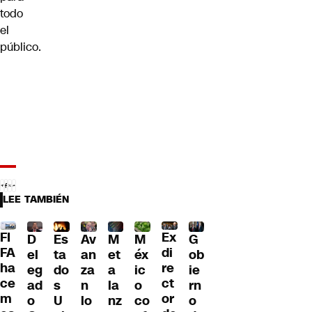
todo
el
público.
LEE TAMBIÉN
FI
Ex
G
D
Es
Av
M
M
FA
di
ob
el
ta
an
et
éx
ha
re
ie
eg
do
za
a
ic
ce
ct
rn
ad
s
n
la
o
m
or
o
o
U
lo
nz
co