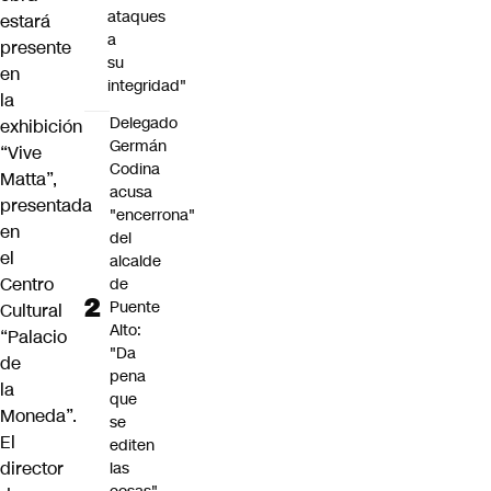
ataques
estará
a
presente
su
en
integridad"
la
Delegado
exhibición
Germán
“Vive
Codina
Matta”,
acusa
presentada
"encerrona"
en
del
el
alcalde
Centro
de
Puente
Cultural
Alto:
“Palacio
"Da
de
pena
la
que
Moneda”.
se
El
editen
director
las