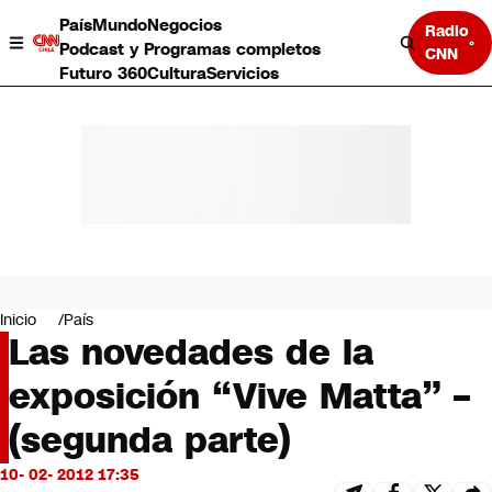
País
Mundo
Negocios
Radio
Podcast y Programas completos
CNN
Futuro 360
Cultura
Servicios
País
Mundo
Negocios
Inicio
País
Las novedades de la
Deportes
Programas completos
exposición “Vive Matta” –
Cultura
Servicios
(segunda parte)
Bits
CNN Data
10- 02- 2012 17:35
CNN tiempo