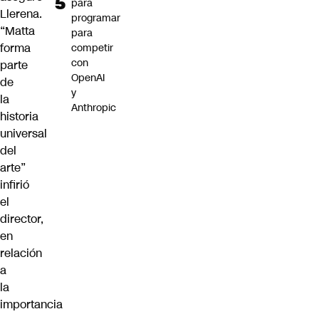
para
Llerena.
programar
“Matta
para
forma
competir
con
parte
OpenAI
de
y
la
Anthropic
historia
universal
del
arte”
infirió
el
director,
en
relación
a
la
importancia