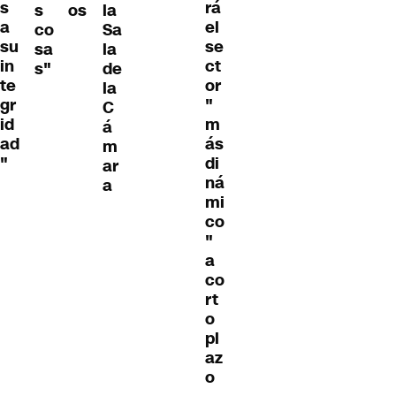
s
rá
s
os
la
a
el
co
Sa
su
se
sa
la
in
ct
s"
de
te
or
la
gr
"
C
id
m
á
ad
ás
m
"
di
ar
ná
a
mi
co
"
a
co
rt
o
pl
az
o