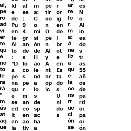
al,
ar
es
ld
al
m
pe
r
pe
re
N
e
es
a:
tir
or
ro
fo
o
de
:
C
co
ig
ad
r
Al
Pu
9
o
n
en
vi
m
in
en
4
mi
O
de
er
a:
ea
te
gr
si
pe
l
te
A
do
Al
an
ón
n
br
qu
na
s
to
de
de
AI
ot
e
liz
tr
:
s
H
y
e
no
a
as
"D
fo
ac
A
en
to
qu
55
a
co
ie
nt
Es
le
e
añ
pe
s
nd
hr
ta
ra
la
os
na
pe
a
op
do
rá
co
de
qu
r
lo
ic
s
"
ns
pa
e
m
s
U
m
tr
rti
se
an
de
ni
ás
uc
ci
ed
ec
sp
do
at
ci
pa
it
en
ac
s
aq
ón
ci
en
ac
ha
ue
se
ón
la
tiv
a